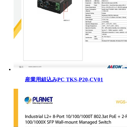
産業用組込みPC TKS-P20-CV01