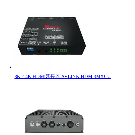
8K／4K HDMI延長器 AVLINK HDM-3MXCU