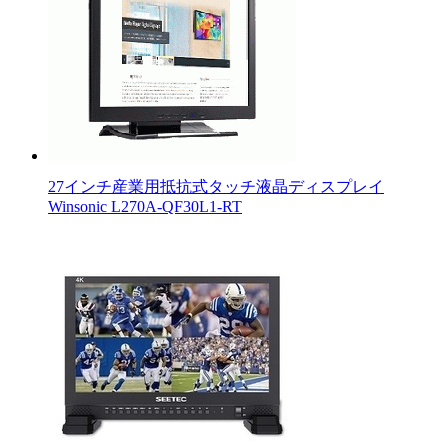
27インチ産業用抵抗式タッチ液晶ディスプレイ
Winsonic L270A-QF30L1-RT