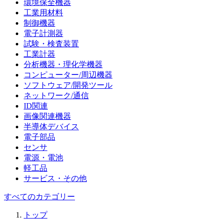
環境保全機器
工業用材料
制御機器
電子計測器
試験・検査装置
工業計器
分析機器・理化学機器
コンピューター/周辺機器
ソフトウェア/開発ツール
ネットワーク/通信
ID関連
画像関連機器
半導体デバイス
電子部品
センサ
電源・電池
軽工品
サービス・その他
すべてのカテゴリー
トップ