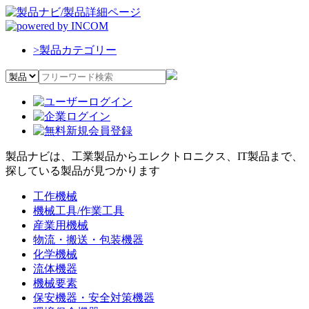
>
製品カテゴリー
製品ナビは、工業製品からエレクトロニクス、IT製品まで、
探している製品が見つかります
工作機械
機械工具/作業工具
産業用機械
物流・搬送・包装機器
化学機械
流体機器
機械要素
保安機器・安全対策機器