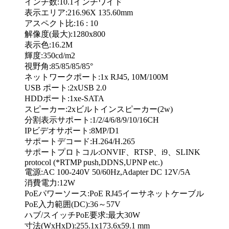
インチ数:10.1インチワイド
表示エリア:216.96X 135.60mm
アスペクト比:16 : 10
解像度(最大):1280x800
表示色:16.2M
輝度:350cd/m2
視野角:85/85/85/85°
ネットワークポート:1x RJ45, 10M/100M
USB ポート:2xUSB 2.0
HDDポート:1xe-SATA
スピーカー:2xビルトインスピーカー(2w)
分割表示サポート:1/2/4/6/8/9/10/16CH
IPビデオサポート:8MP/D1
サポートデコード:H.264/H.265
サポートプロトコル:ONVIF、RTSP、i9、SLINK
protocol (*RTMP push,DDNS,UPNP etc.)
電源:AC 100-240V 50/60Hz,Adapter DC 12V/5A
消費電力:12W
PoEパワーソース:PoE RJ45イーサネットケーブル
PoE入力範囲(DC):36～57V
ハブ/スイッチPoE要求:最大30W
寸法(WxHxD):255.1x173.6x59.1 mm