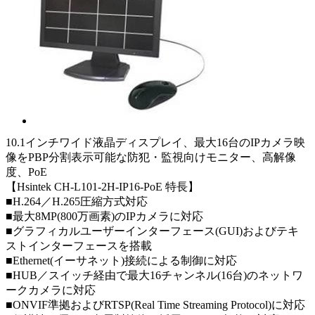
10.1インチワイド液晶ディスプレイ、最大16台のIPカメラ映
像をPBP分割表示可能な防犯・監視向けモニター、高解像
度、PoE
【Hsintek CH-L101-2H-IP16-PoE 特長】
■H.264／H.265圧縮方式対応
■最大8MP(800万画素)のIPカメラに対応
■グラフィカルユーザーインターフェース(GUI)およびテキ
ストインターフェースを搭載
■Ethernet(イーサネット)接続による制御に対応
■HUB／スイッチ経由で最大16チャンネル(16台)のネットワ
ークカメラに対応
■ONVIF準拠およびRTSP(Real Time Streaming Protocol)に対応