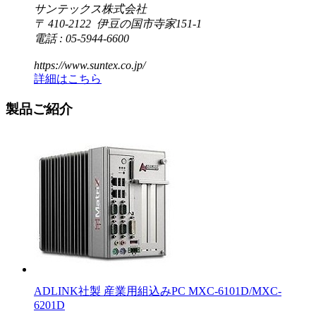
サンテックス株式会社
〒 410-2122 伊豆の国市寺家151-1
電話 : 05-5944-6600
https://www.suntex.co.jp/
詳細はこちら
製品ご紹介
ADLINK社製 産業用組込みPC MXC-6101D/MXC-
6201D