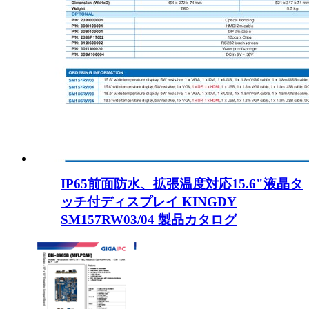
IP65前面防水、拡張温度対応15.6"液晶タ
ッチ付ディスプレイ KINGDY
SM157RW03/04 製品カタログ