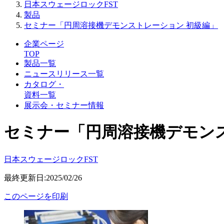
日本スウェージロックFST
製品
セミナー「円周溶接機デモンストレーション 初級編」
企業ページ
TOP
製品一覧
ニュースリリース一覧
カタログ・
資料一覧
展示会・セミナー情報
セミナー「円周溶接機デモン
日本スウェージロックFST
最終更新日:2025/02/26
このページを印刷