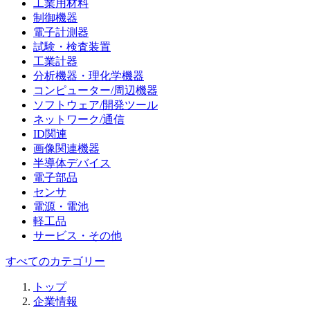
工業用材料
制御機器
電子計測器
試験・検査装置
工業計器
分析機器・理化学機器
コンピューター/周辺機器
ソフトウェア/開発ツール
ネットワーク/通信
ID関連
画像関連機器
半導体デバイス
電子部品
センサ
電源・電池
軽工品
サービス・その他
すべてのカテゴリー
トップ
企業情報