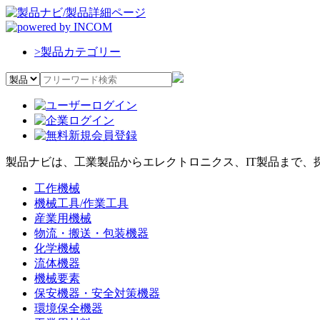
>
製品カテゴリー
製品ナビは、工業製品からエレクトロニクス、IT製品まで、
工作機械
機械工具/作業工具
産業用機械
物流・搬送・包装機器
化学機械
流体機器
機械要素
保安機器・安全対策機器
環境保全機器