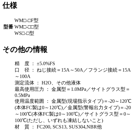
仕様
WM□-□F型
型番
WM□-□□型
WS□-□型
その他の情報
精 度 ： ±5.0%FS
口 径 ： ねじ接続＝15A～50A／フランジ接続＝15A
～100A
測定流体 ： H2O、その他液体
最高使用圧力 ： 金属型＝1.0MPa／サイトグラス型＝
0.5MPa
使用温度範囲 ： 金属型(現場指示タイプ)＝-20～120℃
(本体FC製は0～120℃)／金属型(警報出力タイプ)＝-20
～100℃(本体FC製は0～100℃)／サイトグラス型＝0～
100℃(ただし、いずれも凍結しないこと)
材 質 ： FC200, SCS13, SUS304,NBR他