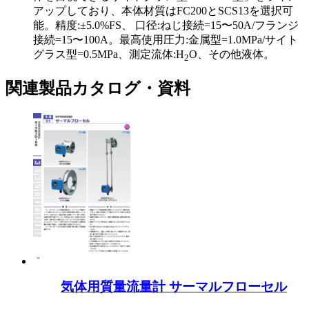
アップしており、本体材質はFC200とSCS13を選択可
能。精度:±5.0%FS、 口径:ねじ接続=15〜50A/フランジ
接続=15〜100A。最高使用圧力:金属型=1.0MPa/サイト
グラス型=0.5MPa、測定流体:H
O、その他液体。
2
関連製品カタログ・資料
気体用質量流量計 サーマルフローセル