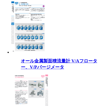
オール金属製面積流量計 V/Aフロータ
ー、V/Pパージメータ