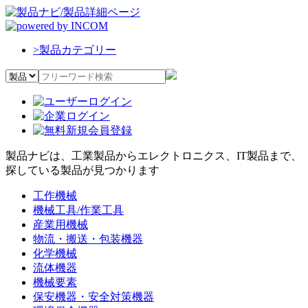
>
製品カテゴリー
製品ナビは、工業製品からエレクトロニクス、IT製品まで、
探している製品が見つかります
工作機械
機械工具/作業工具
産業用機械
物流・搬送・包装機器
化学機械
流体機器
機械要素
保安機器・安全対策機器