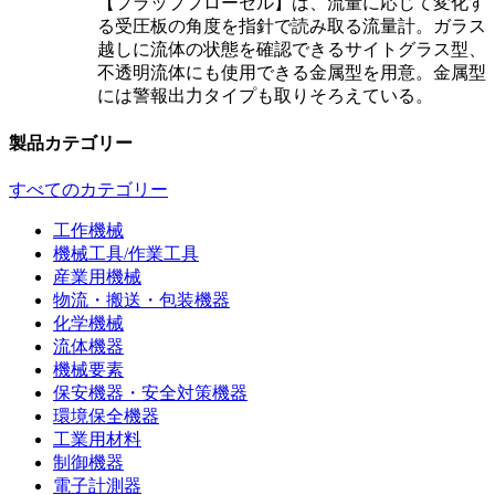
【フラップフローセル】は、流量に応じて変化す
る受圧板の角度を指針で読み取る流量計。ガラス
越しに流体の状態を確認できるサイトグラス型、
不透明流体にも使用できる金属型を用意。金属型
には警報出力タイプも取りそろえている。
製品カテゴリー
すべてのカテゴリー
工作機械
機械工具/作業工具
産業用機械
物流・搬送・包装機器
化学機械
流体機器
機械要素
保安機器・安全対策機器
環境保全機器
工業用材料
制御機器
電子計測器