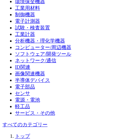
環境保全機器
工業用材料
制御機器
電子計測器
試験・検査装置
工業計器
分析機器・理化学機器
コンピューター/周辺機器
ソフトウェア/開発ツール
ネットワーク/通信
ID関連
画像関連機器
半導体デバイス
電子部品
センサ
電源・電池
軽工品
サービス・その他
すべてのカテゴリー
トップ