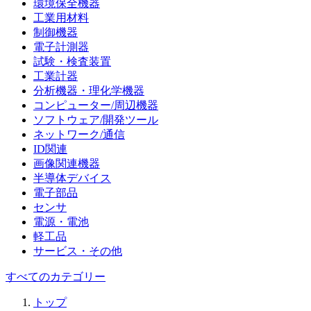
環境保全機器
工業用材料
制御機器
電子計測器
試験・検査装置
工業計器
分析機器・理化学機器
コンピューター/周辺機器
ソフトウェア/開発ツール
ネットワーク/通信
ID関連
画像関連機器
半導体デバイス
電子部品
センサ
電源・電池
軽工品
サービス・その他
すべてのカテゴリー
トップ