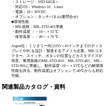
・ストレージ：SSD 64GB～
・対応OS：Windows 10、Linux
・電源：18～36VDC
・オプション：タッチパネル(要問合せ)
■環境性能
・MIL規格：MIL-STD-461準拠
・動作温度 ：－10～＋55 ℃
・保管温度 ：－40～＋70 ℃
Argon社：ミリタリー向けの5～43インチまでのディス
プレイやPCを設計・製造するアメリカ企業。MILコネ
クター、スイッチ、ボタンの位置などカスタマイズが
得意。軍用規格のMIL-STD-810、MIL-STD-461、MIL-
STD-901に準拠し、動作温度 -10～＋55℃などの耐環境
性能を誇る。動作温度はオプションで-40℃からも対応
可能。
関連製品カタログ・資料