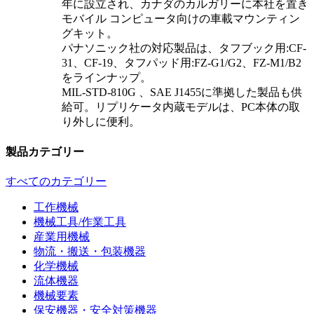
年に設立され、カナダのカルガリーに本社を置き
モバイル コンピュータ向けの車載マウンティン
グキット。
パナソニック社の対応製品は、タフブック用:CF-
31、CF-19、タフパッド用:FZ-G1/G2、FZ-M1/B2
をラインナップ。
MIL-STD-810G 、SAE J1455に準拠した製品も供
給可。リプリケータ内蔵モデルは、PC本体の取
り外しに便利。
製品カテゴリー
すべてのカテゴリー
工作機械
機械工具/作業工具
産業用機械
物流・搬送・包装機器
化学機械
流体機器
機械要素
保安機器・安全対策機器