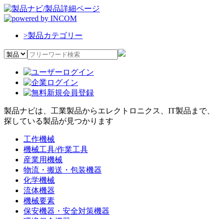
>
製品カテゴリー
製品ナビは、工業製品からエレクトロニクス、IT製品まで、
探している製品が見つかります
工作機械
機械工具/作業工具
産業用機械
物流・搬送・包装機器
化学機械
流体機器
機械要素
保安機器・安全対策機器