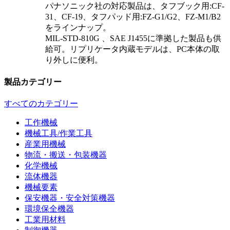
パナソニック社の対応製品は、タフブック用:CF-
31、CF-19、タフパッド用:FZ-G1/G2、FZ-M1/B2
をラインナップ。
MIL-STD-810G 、SAE J1455に準拠した製品も供
給可。リプリケータ内蔵モデルは、PC本体の取
り外しに便利。
製品カテゴリー
すべてのカテゴリー
工作機械
機械工具/作業工具
産業用機械
物流・搬送・包装機器
化学機械
流体機器
機械要素
保安機器・安全対策機器
環境保全機器
工業用材料