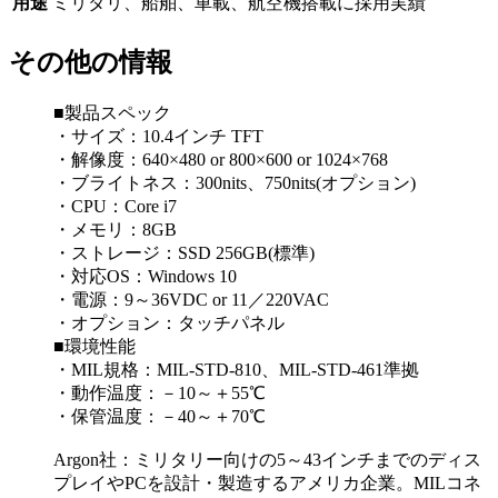
用途
ミリタリ、船舶、車載、航空機搭載に採用実績
その他の情報
■製品スペック
・サイズ：10.4インチ TFT
・解像度：640×480 or 800×600 or 1024×768
・ブライトネス：300nits、750nits(オプション)
・CPU：Core i7
・メモリ：8GB
・ストレージ：SSD 256GB(標準)
・対応OS：Windows 10
・電源：9～36VDC or 11／220VAC
・オプション：タッチパネル
■環境性能
・MIL規格：MIL-STD-810、MIL-STD-461準拠
・動作温度：－10～＋55℃
・保管温度：－40～＋70℃
Argon社：ミリタリー向けの5～43インチまでのディス
プレイやPCを設計・製造するアメリカ企業。MILコネ