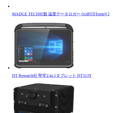
MADGE TECH社製 温度データロガー OctRTDTempV2
DT Research社 堅牢2-in-1タブレット DT313Y