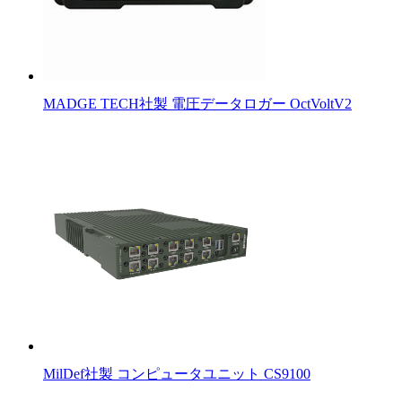
MADGE TECH社製 電圧データロガー OctVoltV2
MilDef社製 コンピュータユニット CS9100