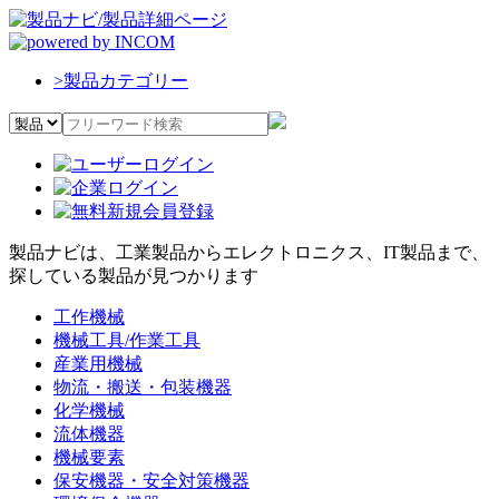
>
製品カテゴリー
製品ナビは、工業製品からエレクトロニクス、IT製品まで、
探している製品が見つかります
工作機械
機械工具/作業工具
産業用機械
物流・搬送・包装機器
化学機械
流体機器
機械要素
保安機器・安全対策機器