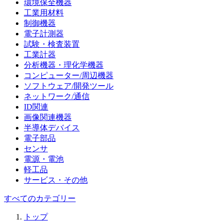
環境保全機器
工業用材料
制御機器
電子計測器
試験・検査装置
工業計器
分析機器・理化学機器
コンピューター/周辺機器
ソフトウェア/開発ツール
ネットワーク/通信
ID関連
画像関連機器
半導体デバイス
電子部品
センサ
電源・電池
軽工品
サービス・その他
すべてのカテゴリー
トップ