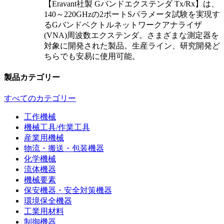
【Eravant社製 Gバンドエクステンダ Tx/Rx】は、
140～220GHzの2ポートSパラメータ試験を実現す
るGバンドベクトルネットワークアナライザ
(VNA)周波数エクステンダ。さまざまな測定器を
対象に開発された製品。生産ライン、研究開発ど
ちらでも安易に使用可能。
製品カテゴリー
すべてのカテゴリー
工作機械
機械工具/作業工具
産業用機械
物流・搬送・包装機器
化学機械
流体機器
機械要素
保安機器・安全対策機器
環境保全機器
工業用材料
制御機器