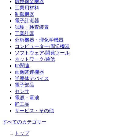
環境保全機器
工業用材料
制御機器
電子計測器
試験・検査装置
工業計器
分析機器・理化学機器
コンピューター/周辺機器
ソフトウェア/開発ツール
ネットワーク/通信
ID関連
画像関連機器
半導体デバイス
電子部品
センサ
電源・電池
軽工品
サービス・その他
すべてのカテゴリー
トップ