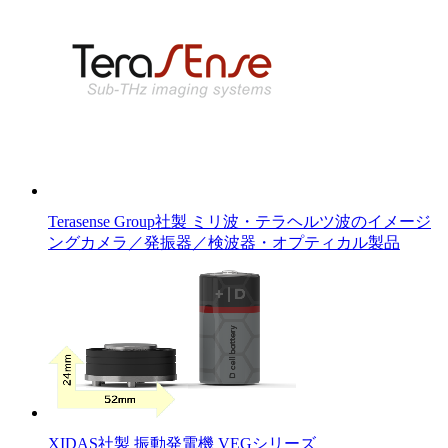
Terasense Group社製 ミリ波・テラヘルツ波のイメージ
ングカメラ／発振器／検波器・オプティカル製品
XIDAS社製 振動発電機 VEGシリーズ