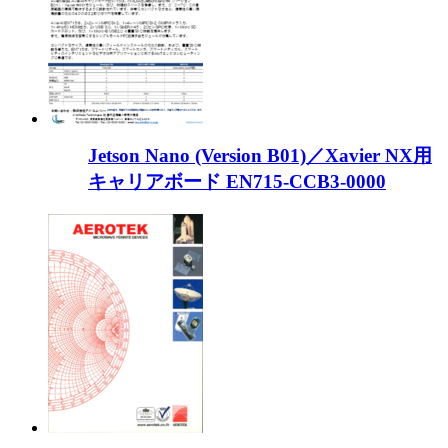
Jetson Nano (Version B01)／Xavier NX用
キャリアボード EN715-CCB3-0000