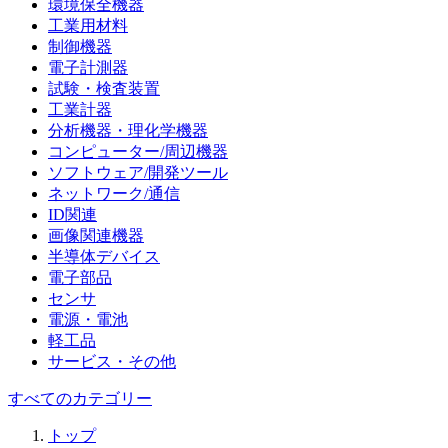
環境保全機器
工業用材料
制御機器
電子計測器
試験・検査装置
工業計器
分析機器・理化学機器
コンピューター/周辺機器
ソフトウェア/開発ツール
ネットワーク/通信
ID関連
画像関連機器
半導体デバイス
電子部品
センサ
電源・電池
軽工品
サービス・その他
すべてのカテゴリー
トップ