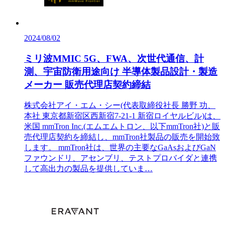
2024/08/02
ミリ波MMIC 5G、FWA、次世代通信、計
測、宇宙防衛用途向け 半導体製品設計・製造
メーカー 販売代理店契約締結
株式会社アイ・エム・シー(代表取締役社長 勝野 功、
本社 東京都新宿区西新宿7-21-1 新宿ロイヤルビル)は、
米国 mmTron Inc.(エムエムトロン、以下mmTron社)と販
売代理店契約を締結し、mmTron社製品の販売を開始致
します。 mmTron社は、世界の主要なGaAsおよびGaN
ファウンドリ、アセンブリ、テストプロバイダと連携
して高出力の製品を提供していま…