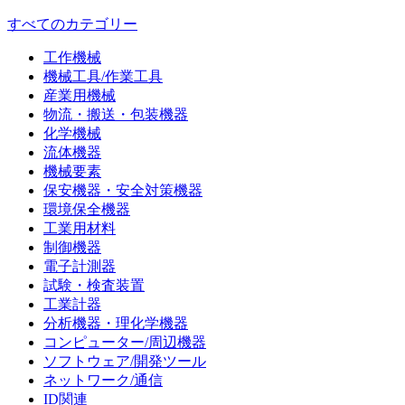
すべてのカテゴリー
工作機械
機械工具/作業工具
産業用機械
物流・搬送・包装機器
化学機械
流体機器
機械要素
保安機器・安全対策機器
環境保全機器
工業用材料
制御機器
電子計測器
試験・検査装置
工業計器
分析機器・理化学機器
コンピューター/周辺機器
ソフトウェア/開発ツール
ネットワーク/通信
ID関連