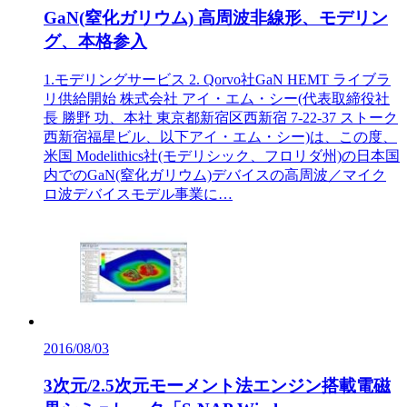
GaN(窒化ガリウム) 高周波非線形、モデリン
グ、本格参入
1.モデリングサービス 2. Qorvo社GaN HEMT ライブラ
リ供給開始 株式会社 アイ・エム・シー(代表取締役社
長 勝野 功、本社 東京都新宿区西新宿 7-22-37 ストーク
西新宿福星ビル、以下アイ・エム・シー)は、この度、
米国 Modelithics社(モデリシック、フロリダ州)の日本国
内でのGaN(窒化ガリウム)デバイスの高周波／マイク
ロ波デバイスモデル事業に…
2016/08/03
3次元/2.5次元モーメント法エンジン搭載電磁