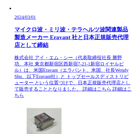
2024/03/01
マイクロ波・ミリ波・テラヘルツ波関連製品
製造メーカー Eravant 社と日本正規販売代理
店として締結
株式会社 アイ・エム・シー（代表取締役社長 勝野
功、本社 東京都新宿区西新宿7-21-1新宿ロイヤルビ
ル）は、米国Eravant（エラバント、米国、社長Wendy
Shu、以下Eravant社）と トップセールスディストリビ
ューター という位置づけで、日本正規販売代理店とし
て販売することとなりました。 詳細はこちら 詳細はこ
ちら