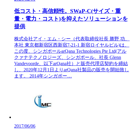
低コスト・高信頼性。SWaP-C(サイズ・重
量・電力・コスト)を抑えたソリューションを
提供
株式会社アイ・エム・シー（代表取締役社長 勝野 功、
本社 東京都新宿区西新宿7-21-1 新宿ロイヤルビル)は、
この度、シンガポールarQana Technologies Pte Ltd(アル
クァナテクノロジーズ、シンガポール、社長 Glenn
Vandevoorde、以下arQana社）と販売代理店契約を締結
し、2020年12月1日よりarQana社製品の販売を開始致し
ます。 2014年シンガポー…
2017/06/06