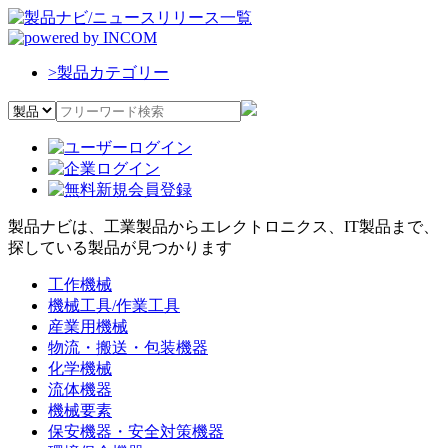
>
製品カテゴリー
製品ナビは、工業製品からエレクトロニクス、IT製品まで、
探している製品が見つかります
工作機械
機械工具/作業工具
産業用機械
物流・搬送・包装機器
化学機械
流体機器
機械要素
保安機器・安全対策機器