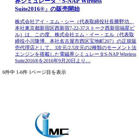
界シミュレータ「S-NAP Wireless
Suite2016®」の販売開始
株式会社アイ・エム・シー（代表取締役社長勝野功、
本社東京都新宿区西新宿7-22-37ストーク西新宿福星ビ
ル）は、この度、株式会社エム・イー・エル（代表取
締役小川隆博、本社名古屋市西区宝地町207）の正規販
売代理店として、3次元/2.5次元の2種類のモーメント法
エンジンを搭載した電磁界シミュレータS-NAP Wireless
Suite2016®を2016年9月20日より…
6件中
1-6件
1ページ目を表示