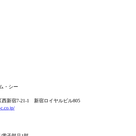
エム・シー
西新宿7-21-1 新宿ロイヤルビル805
c.co.jp/
日
/電子部品1部