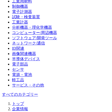
工業用材料
制御機器
電子計測器
試験・検査装置
工業計器
分析機器・理化学機器
コンピューター/周辺機器
ソフトウェア/開発ツール
ネットワーク/通信
ID関連
画像関連機器
半導体デバイス
電子部品
センサ
電源・電池
軽工品
サービス・その他
すべてのカテゴリー
トップ
企業情報