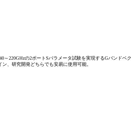
】は、140～220GHzの2ポートSパラメータ試験を実現するGバ
イン、研究開発どちらでも安易に使用可能。