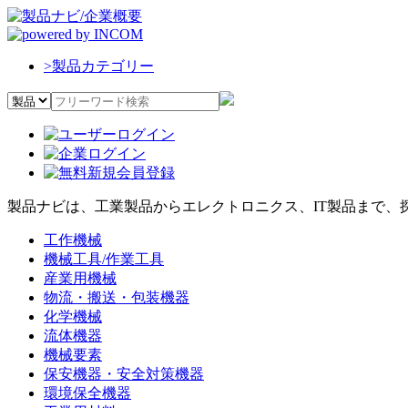
>
製品カテゴリー
製品ナビは、工業製品からエレクトロニクス、IT製品まで、
工作機械
機械工具/作業工具
産業用機械
物流・搬送・包装機器
化学機械
流体機器
機械要素
保安機器・安全対策機器
環境保全機器