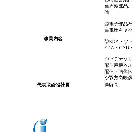
高周波部品
他
◎電子部品2
高電圧キャ
事業内容
◎EDA・ソ
EDA・CA
◎ビデオソ
配信用機器:
配信・画像伝
や双方向映
代表取締役社長
勝野 功