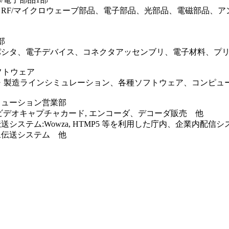
、RF/マイクロウェーブ部品、電子部品、光部品、電磁部品、
部
パシタ、電子デバイス、コネクタアッセンブリ、電子材料、プ
フトウェア
D・製造ラインシミュレーション、各種ソフトウェア、コンピュ
リューション営業部
ビデオキャプチャカード, エンコーダ、デコーダ販売 他
送システム:Wowza, HTMP5 等を利用した庁内、企業内配信シ
像伝送システム 他