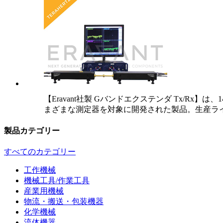
【Eravant社製 Gバンドエクステンダ Tx/Rx
まざまな測定器を対象に開発された製品。生産ラ
製品カテゴリー
すべてのカテゴリー
工作機械
機械工具/作業工具
産業用機械
物流・搬送・包装機器
化学機械
流体機器