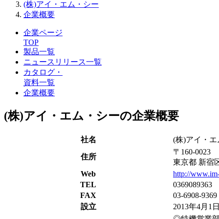
(株)アイ・エム・シー
企業概要
企業ページ
TOP
製品一覧
ニュースリリース一覧
カタログ・
資料一覧
企業概要
(株)アイ・エム・シーの企業概要
社名
(株)アイ・
〒160-0023
住所
東京都 新宿区
Web
http://www.im-
TEL
0369089363
FAX
03-6908-9369
設立
2013年4月1
◎特機営業部