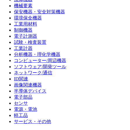
機械要素
保安機器・安全対策機器
環境保全機器
工業用材料
制御機器
電子計測器
試験・検査装置
工業計器
分析機器・理化学機器
コンピューター/周辺機器
ソフトウェア/開発ツール
ネットワーク/通信
ID関連
画像関連機器
半導体デバイス
電子部品
センサ
電源・電池
軽工品
サービス・その他