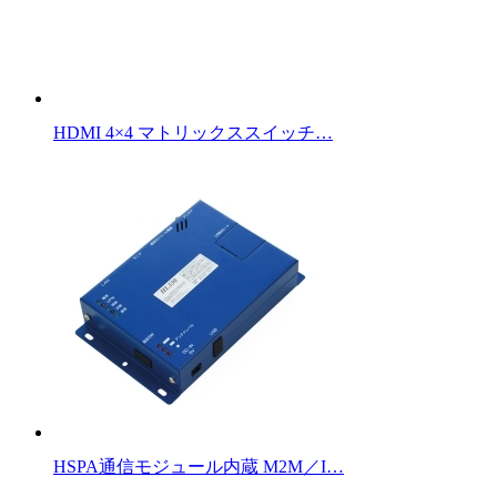
HDMI 4×4 マトリックススイッチ…
HSPA通信モジュール内蔵 M2M／I…