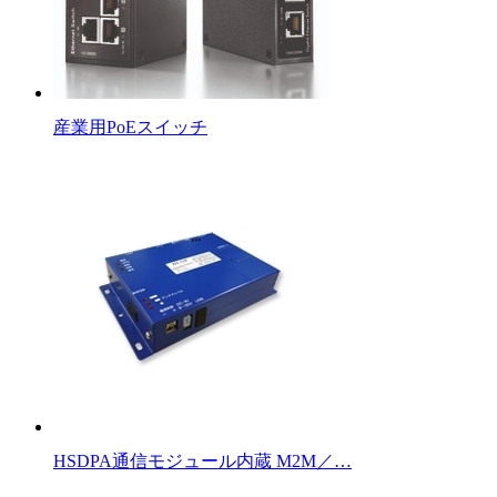
産業用PoEスイッチ
HSDPA通信モジュール内蔵 M2M／…