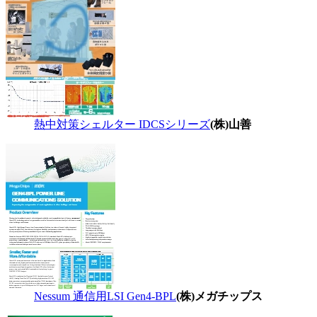
熱中対策シェルター IDCSシリーズ
(株)山善
Nessum 通信用LSI Gen4-BPL
(株)メガチップス