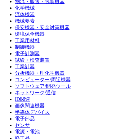
物流・搬送・包装機器
化学機械
流体機器
機械要素
保安機器・安全対策機器
環境保全機器
工業用材料
制御機器
電子計測器
試験・検査装置
工業計器
分析機器・理化学機器
コンピューター/周辺機器
ソフトウェア/開発ツール
ネットワーク/通信
ID関連
画像関連機器
半導体デバイス
電子部品
センサ
電源・電池
軽工品