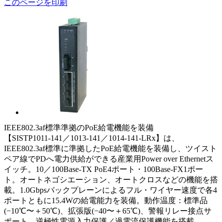
このページを印刷
IEEE802.3af標準準拠のPoE給電機能を装備
【SISTP1011-141／1013-141／1014-141-LRx】は、
IEEE802.3af標準に準拠したPoE給電機能を装備し、ツイスト
ペア線でPDへ電力供給ができる産業用Power over Ethernetス
イッチ。10／100Base-TX PoE4ポート・100Base-FX1ポー
ト。オートネゴシエーション、オートクロスなどの機能を搭
載。1.0Gbpsバックプレーンによるフル・ワイヤー速度で各4
ポートともに15.4Wの給電能力を装備。動作温度：標準品
(−10℃〜＋50℃)、拡張版(−40〜＋65℃)、警報リレー接点サ
ポート。逆極性電源入力保護／過電流保護機能を搭載。