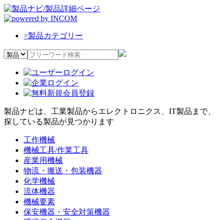
>
製品カテゴリー
製品ナビは、工業製品からエレクトロニクス、IT製品まで、
探している製品が見つかります
工作機械
機械工具/作業工具
産業用機械
物流・搬送・包装機器
化学機械
流体機器
機械要素
保安機器・安全対策機器