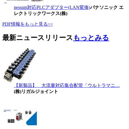
nessum対応PLCアダプター(LAN変換)
パナソニック エ
レクトリックワークス(株)
PDF情報をもっと見る>>
最新ニュースリリース
もっとみる
【新製品】 大流量対応集合配管「ウルトラマニ…
(株)リガルジョイント