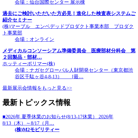
会場：仙台国際センター 展示棟
過去にご検討いただいた方必見！進化した検査表システムご
紹介セミナー
(株)マーブル エンベデッドプロダクト事業本部 プロダク
ト事業部
会場：オンライン
メディカルコンソーシアム準備委員会 医療部材分科会 第
２回製品・部材…
ホッティーポリマー(株)
会場：ナガセグローバル人財開発センター（東京都渋
谷区千駄ヶ谷4-8-13） [最…
最新展示会情報をもっと見る>>
最新トピックス情報
■2026年 夏季休業のお知らせ(8/13-17休業） 2026年
8/13（木）～8/17（月…
(株)M2モビリティー