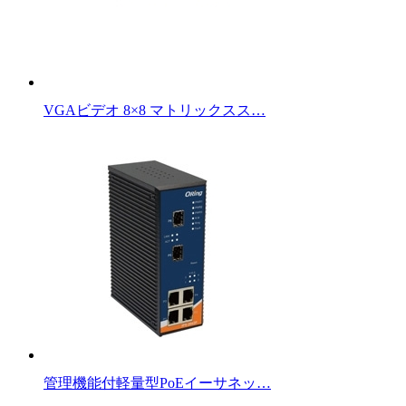
VGAビデオ 8×8 マトリックスス…
管理機能付軽量型PoEイーサネッ…