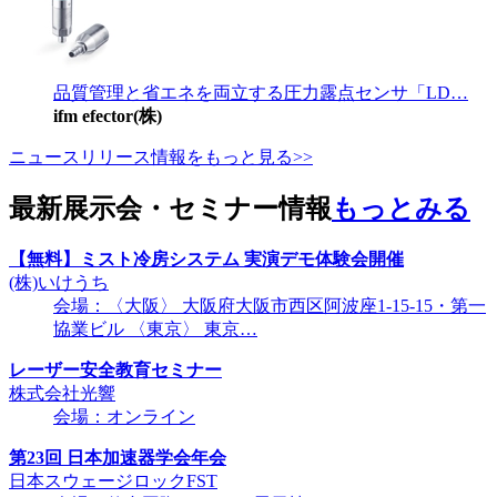
品質管理と省エネを両立する圧力露点センサ「LD…
ifm efector(株)
ニュースリリース情報をもっと見る>>
最新展示会・セミナー情報
もっとみる
【無料】ミスト冷房システム 実演デモ体験会開催
(株)いけうち
会場：〈大阪〉 大阪府大阪市西区阿波座1-15-15・第一
協業ビル 〈東京〉 東京…
レーザー安全教育セミナー
株式会社光響
会場：オンライン
第23回 日本加速器学会年会
日本スウェージロックFST