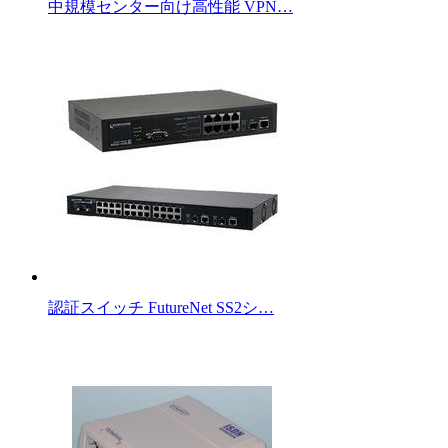
中規模センター向け高性能 VPN…
認証スイッチ FutureNet SS2シ…