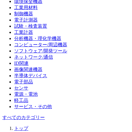
環境保全機器
工業用材料
制御機器
電子計測器
試験・検査装置
工業計器
分析機器・理化学機器
コンピューター/周辺機器
ソフトウェア/開発ツール
ネットワーク/通信
ID関連
画像関連機器
半導体デバイス
電子部品
センサ
電源・電池
軽工品
サービス・その他
すべてのカテゴリー
トップ