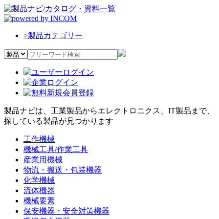
>
製品カテゴリー
製品ナビは、工業製品からエレクトロニクス、IT製品まで、
探している製品が見つかります
工作機械
機械工具/作業工具
産業用機械
物流・搬送・包装機器
化学機械
流体機器
機械要素
保安機器・安全対策機器