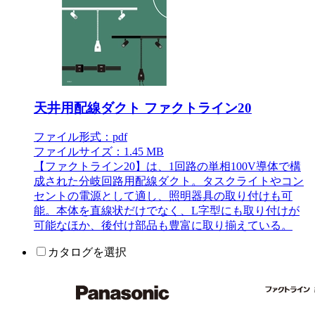
天井用配線ダクト ファクトライン20
ファイル形式：pdf
ファイルサイズ：1.45 MB
【ファクトライン20】は、1回路の単相100V導体で構
成された分岐回路用配線ダクト。タスクライトやコン
セントの電源として適し、照明器具の取り付けも可
能。本体を直線状だけでなく、L字型にも取り付けが
可能なほか、後付け部品も豊富に取り揃えている。
カタログを選択