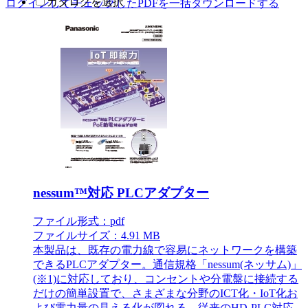
カタログを選択
ログインしてチェックしたPDFを一括ダウンロードする
nessum™対応 PLCアダプター
ファイル形式：pdf
ファイルサイズ：4.91 MB
本製品は、既存の電力線で容易にネットワークを構築
できるPLCアダプター。通信規格「nessum(ネッサム)」
(※1)に対応しており、コンセントや分電盤に接続する
だけの簡単設置で、さまざまな分野のICT化・IoT化お
よび電力量の見える化が図れる。従来のHD-PLC対応