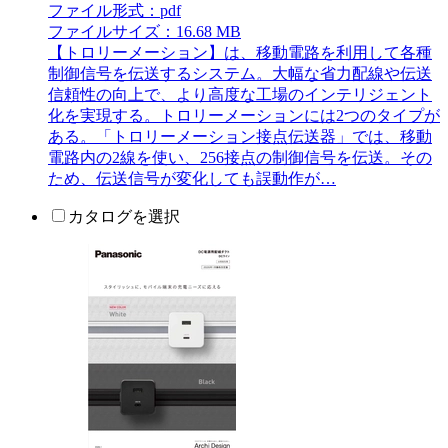
ファイル形式：pdf
ファイルサイズ：16.68 MB
【トロリーメーション】は、移動電路を利用して各種
制御信号を伝送するシステム。大幅な省力配線や伝送
信頼性の向上で、より高度な工場のインテリジェント
化を実現する。トロリーメーションには2つのタイプが
ある。「トロリーメーション接点伝送器」では、移動
電路内の2線を使い、256接点の制御信号を伝送。その
ため、伝送信号が変化しても誤動作が…
カタログを選択