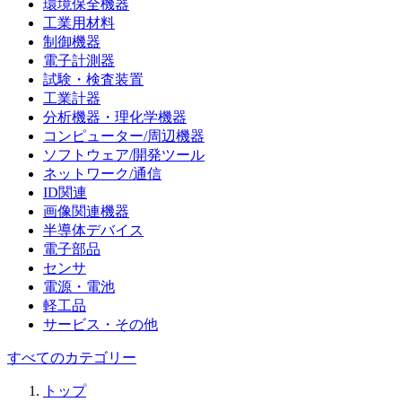
環境保全機器
工業用材料
制御機器
電子計測器
試験・検査装置
工業計器
分析機器・理化学機器
コンピューター/周辺機器
ソフトウェア/開発ツール
ネットワーク/通信
ID関連
画像関連機器
半導体デバイス
電子部品
センサ
電源・電池
軽工品
サービス・その他
すべてのカテゴリー
トップ