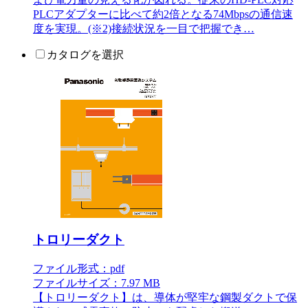
PLCアダプターに比べて約2倍となる74Mbpsの通信速
度を実現。(※2)接続状況を一目で把握でき…
カタログを選択
トロリーダクト
ファイル形式：pdf
ファイルサイズ：7.97 MB
【トロリーダクト】は、導体が堅牢な鋼製ダクトで保