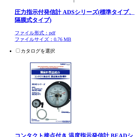
圧力指示付発信計 ADSシリーズ(標準タイプ、
隔膜式タイプ)
ファイル形式：pdf
ファイルサイズ：0.76 MB
カタログを選択
コンタクト接点付き 温度指示発信計 BEADシ