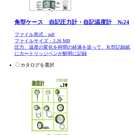
角型ケース 自記圧力計・自記温度計 №24
ファイル形式：pdf
ファイルサイズ：2.26 MB
圧力、温度の変化を時間の経過を追って、丸型記録紙
にカートリッジペンが鮮明に記録
カタログを選択