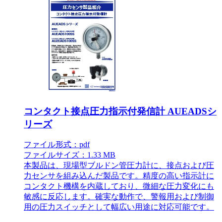
コンタクト接点圧力指示付発信計 AUEADSシ
リーズ
ファイル形式：pdf
ファイルサイズ：1.33 MB
本製品は、現場型ブルドン管圧力計に、接点および圧
力センサを組み込んだ製品です。精度の高い指示計に
コンタクト機構を内蔵しており、微細な圧力変化にも
敏感に反応します。確実な動作で、警報用および制御
用の圧力スイッチとして幅広い用途に対応可能です。