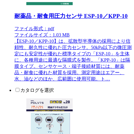
耐薬品・耐食用圧力センサ ESP-10／KPP-10
ファイル形式：pdf
ファイルサイズ：1.03 MB
【ESP-10／KPP-10】は、拡散型半導体の採用により信
頼性、耐久性に優れた圧力センサ。50kPa以下の微圧測
定にも安定性が優れた標準タイプの「ESP-10」を主体
に、各種用途に最適な隔膜式を製作。「KPP-10」は隔
膜タイプ。センサケース・端子接続材質には、耐薬
品・耐食に優れた材質を採用。測定用途はエアー、
水、油などのほか、広範囲に使用可能。ト…
カタログを選択