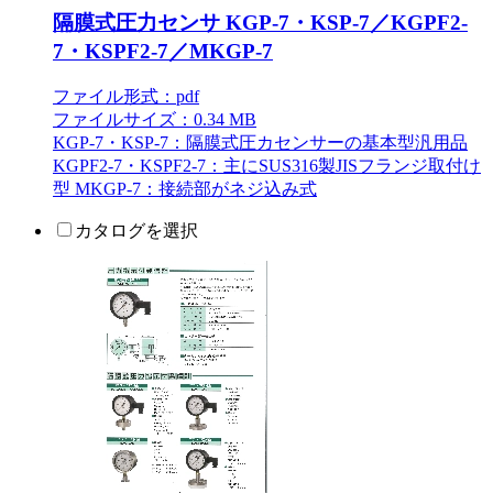
隔膜式圧力センサ KGP-7・KSP-7／KGPF2-
7・KSPF2-7／MKGP-7
ファイル形式：pdf
ファイルサイズ：0.34 MB
KGP-7・KSP-7：隔膜式圧カセンサーの基本型汎用品
KGPF2-7・KSPF2-7：主にSUS316製JISフランジ取付け
型 MKGP-7：接続部がネジ込み式
カタログを選択