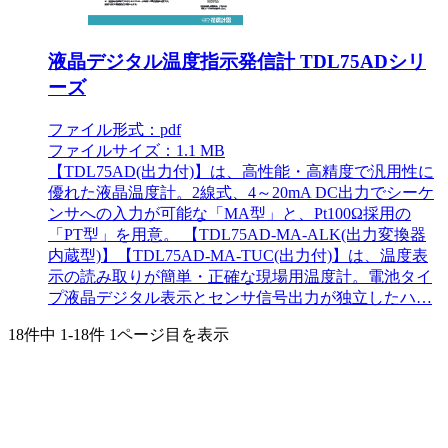
液晶デジタル温度指示発信計 TDL75ADシリ
ーズ
ファイル形式：pdf
ファイルサイズ：1.1 MB
【TDL75AD(出力付)】は、高性能・高精度で汎用性に
優れた液晶温度計。2線式、4～20mA DC出力でシーケ
ンサへの入力が可能な「MA型」と、Pt100Ω採用の
「PT型」を用意。 【TDL75AD-MA-ALK(出力変換器
内蔵型)】【TDL75AD-MA-TUC(出力付)】は、温度表
示の読み取りが簡単・正確な現場用温度計。電池タイ
プ液晶デジタル表示とセンサ信号出力が独立したハ…
18件中
1-18件
1ページ目を表示