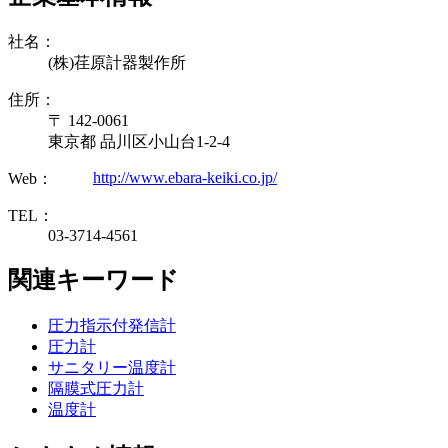
社名：
(株)荏原計器製作所
住所：
〒 142-0061
東京都 品川区小山台1-2-4
http://www.ebara-keiki.co.jp/
Web：
TEL：
03-3714-4561
関連キーワード
圧力指示付発信計
圧力計
サニタリー温度計
隔膜式圧力計
温度計