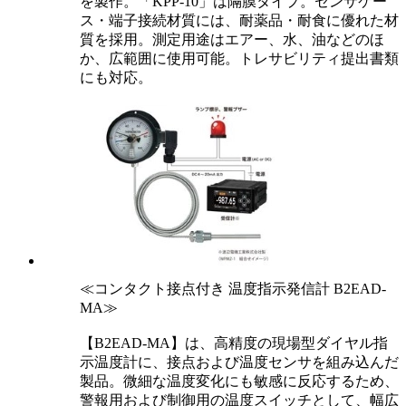
を製作。「KPP-10」は隔膜タイプ。センサケー
ス・端子接続材質には、耐薬品・耐食に優れた材
質を採用。測定用途はエアー、水、油などのほ
か、広範囲に使用可能。トレサビリティ提出書類
にも対応。
≪コンタクト接点付き 温度指示発信計 B2EAD-
MA≫
【B2EAD-MA】は、高精度の現場型ダイヤル指
示温度計に、接点および温度センサを組み込んだ
製品。微細な温度変化にも敏感に反応するため、
警報用および制御用の温度スイッチとして、幅広