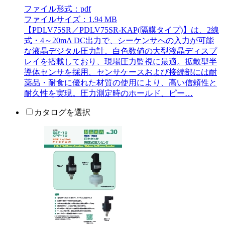
ファイル形式：pdf
ファイルサイズ：1.94 MB
【PDLV75SR／PDLV75SR-KAP(隔膜タイプ)】は、2線
式・4～20mA DC出力で、シーケンサへの入力が可能
な液晶デジタル圧力計。白色数値の大型液晶ディスプ
レイを搭載しており、現場圧力監視に最適。拡散型半
導体センサを採用、センサケースおよび接続部には耐
薬品・耐食に優れた材質の使用により、高い信頼性と
耐久性を実現。圧力測定時のホールド、ピー…
カタログを選択