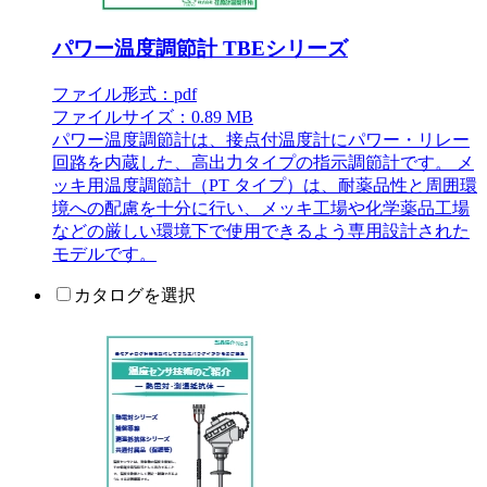
パワー温度調節計 TBEシリーズ
ファイル形式：pdf
ファイルサイズ：0.89 MB
パワー温度調節計は、接点付温度計にパワー・リレー
回路を内蔵した、高出力タイプの指示調節計です。 メ
ッキ用温度調節計（PT タイプ）は、耐薬品性と周囲環
境への配慮を十分に行い、メッキ工場や化学薬品工場
などの厳しい環境下で使用できるよう専用設計された
モデルです。
カタログを選択