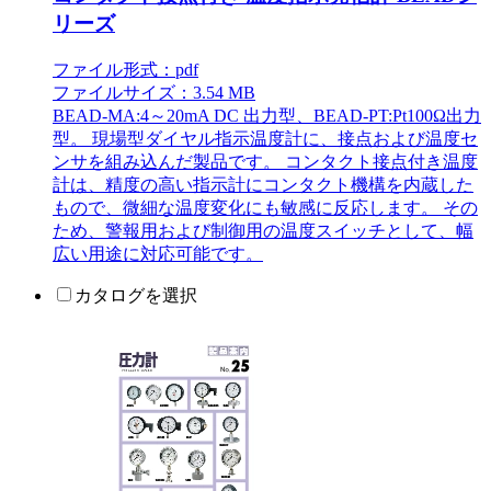
リーズ
ファイル形式：pdf
ファイルサイズ：3.54 MB
BEAD-MA:4～20mA DC 出力型、BEAD-PT:Pt100Ω出力
型。 現場型ダイヤル指示温度計に、接点および温度セ
ンサを組み込んだ製品です。 コンタクト接点付き温度
計は、精度の高い指示計にコンタクト機構を内蔵した
もので、微細な温度変化にも敏感に反応します。 その
ため、警報用および制御用の温度スイッチとして、幅
広い用途に対応可能です。
カタログを選択