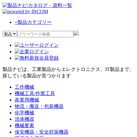
>
製品カテゴリー
製品ナビは、工業製品からエレクトロニクス、IT製品まで、
探している製品が見つかります
工作機械
機械工具/作業工具
産業用機械
物流・搬送・包装機器
化学機械
流体機器
機械要素
保安機器・安全対策機器