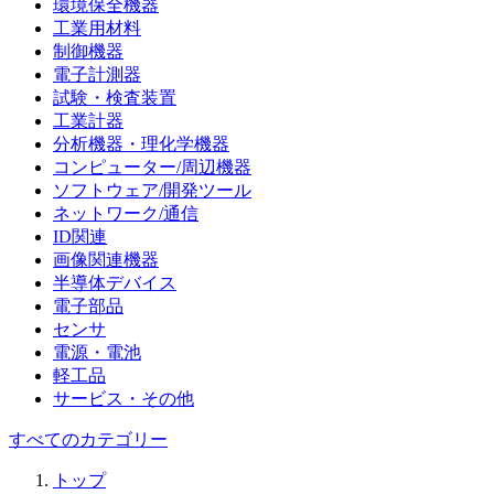
環境保全機器
工業用材料
制御機器
電子計測器
試験・検査装置
工業計器
分析機器・理化学機器
コンピューター/周辺機器
ソフトウェア/開発ツール
ネットワーク/通信
ID関連
画像関連機器
半導体デバイス
電子部品
センサ
電源・電池
軽工品
サービス・その他
すべてのカテゴリー
トップ