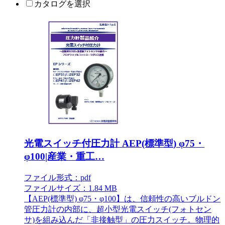
カタログを選択
光電スイッチ付圧力計 AEP(標準型) φ75・
φ100|産業・重工…
ファイル形式：pdf
ファイルサイズ：1.84 MB
【AEP(標準型) φ75・φ100】は、信頼性の高いブルドン
管圧力計の内部に、超小型光電スイッチ(フォトセン
サ)を組み込んだ「非接触型」の圧力スイッチ。物理的