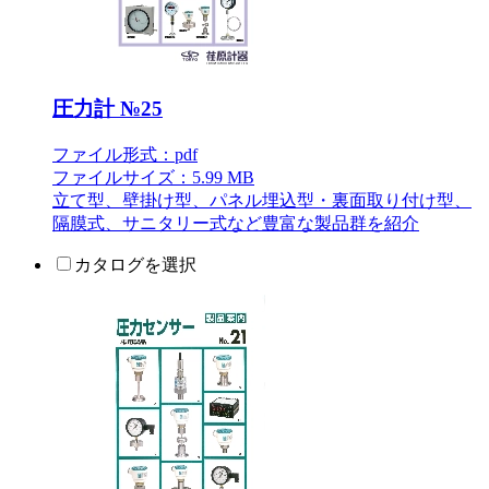
圧力計 №25
ファイル形式：pdf
ファイルサイズ：5.99 MB
立て型、壁掛け型、パネル埋込型・裏面取り付け型、
隔膜式、サニタリー式など豊富な製品群を紹介
カタログを選択