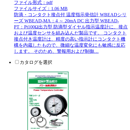
ファイル形式：pdf
ファイルサイズ：1.06 MB
防滴・コンタクト接点付 温度指示発信計 WBEADシリ
ーズ WBEAD-MA：4 ～ 20mA DC 出力型 WBEAD-
PT：Pt100Ω出力型 防滴型ダイヤル指示温度計に、接点
および温度センサを組み込んだ製品です。 コンタクト
接点付き温度計は、精度の高い指示計にコンタクト機
構を内蔵したもので、微細な温度変化にも敏感に反応
します。 そのため、警報用および制御…
カタログを選択