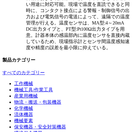
い用途に対応可能。現場で温度を直読できると同
時に、コンタクト接点による警報・制御信号の出
力および電気信号の電送によって、遠隔での温度
管理が行える。温度センサは、MA型:4～20mA
DC出力タイプと、PT型:Pt100Ω出力タイプを用
意。計器本体の感温部内に温度センサを直接内蔵
しているため、現場指示計とセンサ間温度感知速
度や精度の誤差を最小限に抑えている。
製品カテゴリー
すべてのカテゴリー
工作機械
機械工具/作業工具
産業用機械
物流・搬送・包装機器
化学機械
流体機器
機械要素
保安機器・安全対策機器