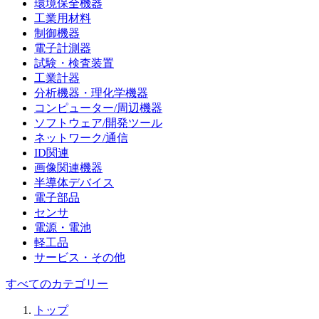
環境保全機器
工業用材料
制御機器
電子計測器
試験・検査装置
工業計器
分析機器・理化学機器
コンピューター/周辺機器
ソフトウェア/開発ツール
ネットワーク/通信
ID関連
画像関連機器
半導体デバイス
電子部品
センサ
電源・電池
軽工品
サービス・その他
すべてのカテゴリー
トップ