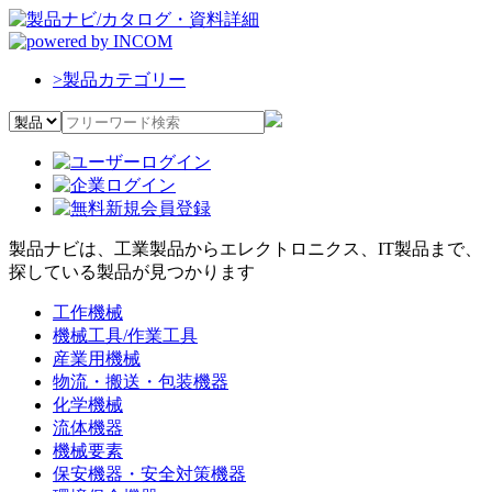
>
製品カテゴリー
製品ナビは、工業製品からエレクトロニクス、IT製品まで、
探している製品が見つかります
工作機械
機械工具/作業工具
産業用機械
物流・搬送・包装機器
化学機械
流体機器
機械要素
保安機器・安全対策機器