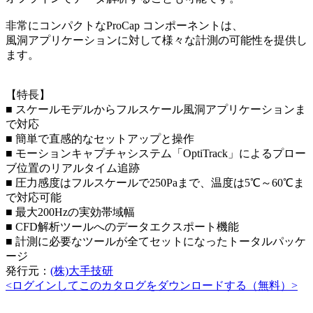
非常にコンパクトなProCap コンポーネントは、
風洞アプリケーションに対して様々な計測の可能性を提供し
ます。
【特長】
■ スケールモデルからフルスケール風洞アプリケーションま
で対応
■ 簡単で直感的なセットアップと操作
■ モーションキャプチャシステム「OptiTrack」によるプロー
ブ位置のリアルタイム追跡
■ 圧力感度はフルスケールで250Paまで、温度は5℃～60℃ま
で対応可能
■ 最大200Hzの実効帯域幅
■ CFD解析ツールへのデータエクスポート機能
■ 計測に必要なツールが全てセットになったトータルパッケ
ージ
発行元：
(株)大手技研
<ログインしてこのカタログをダウンロードする（無料）>