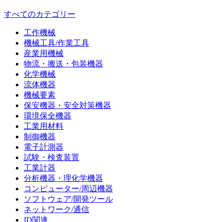
すべてのカテゴリー
工作機械
機械工具/作業工具
産業用機械
物流・搬送・包装機器
化学機械
流体機器
機械要素
保安機器・安全対策機器
環境保全機器
工業用材料
制御機器
電子計測器
試験・検査装置
工業計器
分析機器・理化学機器
コンピューター/周辺機器
ソフトウェア/開発ツール
ネットワーク/通信
ID関連