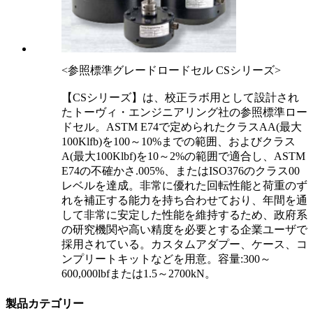
<参照標準グレードロードセル CSシリーズ>
【CSシリーズ】は、校正ラボ用として設計され
たトーヴィ・エンジニアリング社の参照標準ロー
ドセル。ASTM E74で定められたクラスAA(最大
100Klfb)を100～10%までの範囲、およびクラス
A(最大100Klbf)を10～2%の範囲で適合し、ASTM
E74の不確かさ.005%、またはISO376のクラス00
レベルを達成。非常に優れた回転性能と荷重のず
れを補正する能力を持ち合わせており、年間を通
して非常に安定した性能を維持するため、政府系
の研究機関や高い精度を必要とする企業ユーザで
採用されている。カスタムアダプー、ケース、コ
ンプリートキットなどを用意。容量:300～
600,000lbfまたは1.5～2700kN。
製品カテゴリー