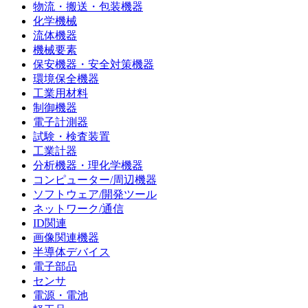
物流・搬送・包装機器
化学機械
流体機器
機械要素
保安機器・安全対策機器
環境保全機器
工業用材料
制御機器
電子計測器
試験・検査装置
工業計器
分析機器・理化学機器
コンピューター/周辺機器
ソフトウェア/開発ツール
ネットワーク/通信
ID関連
画像関連機器
半導体デバイス
電子部品
センサ
電源・電池