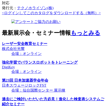
対応
発行元：
テクノホライゾン(株)
<ログインしてこのカタログをダウンロードする（無料）>
最新展示会・セミナー情報
もっとみる
レーザー安全教育セミナー
株式会社光響
会場：オンライン
強化学習でバランスロボットをトレーニング
DigiKey
会場：オンライン
第23回 日本加速器学会年会
日本スウェージロックFST
会場：仙台国際センター 展示棟
過去にご検討いただいた方必見！進化した検査表システムご
紹介セミナー