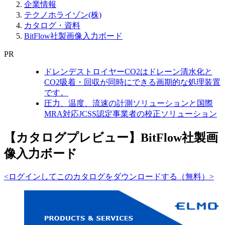
企業情報
テクノホライゾン(株)
カタログ・資料
BitFlow社製画像入力ボード
PR
ドレンデストロイヤーCO2はドレーン清水化と
CO2吸着・回収が同時にできる画期的な処理装置
です。
圧力、温度、流速の計測ソリューションと国際
MRA対応JCSS認定事業者の校正ソリューション
【カタログプレビュー】BitFlow社製画
像入力ボード
<ログインしてこのカタログをダウンロードする（無料）>