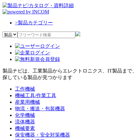
>
製品カテゴリー
製品ナビは、工業製品からエレクトロニクス、IT製品まで、
探している製品が見つかります
工作機械
機械工具/作業工具
産業用機械
物流・搬送・包装機器
化学機械
流体機器
機械要素
保安機器・安全対策機器