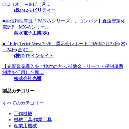
8/13（木）～8/17（月…
(株)M2モビリティー
■高信頼性電源「PAN-Aシリーズ」、コンパクト直流安定化
電源P「MX-Aシリー…
菊水電子工業(株)
■「EdgeTech+ West 2026」展示会レポート 2026年7月23日(木)
～24日(金)に…
(株)DTSインサイト
【光響製品導入をご検討の方へ 補助金・リース・税制優遇
制度を活用した導…
株式会社光響
製品カテゴリー
すべてのカテゴリー
工作機械
機械工具/作業工具
産業用機械