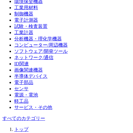
環境保全機器
工業用材料
制御機器
電子計測器
試験・検査装置
工業計器
分析機器・理化学機器
コンピューター/周辺機器
ソフトウェア/開発ツール
ネットワーク/通信
ID関連
画像関連機器
半導体デバイス
電子部品
センサ
電源・電池
軽工品
サービス・その他
すべてのカテゴリー
トップ