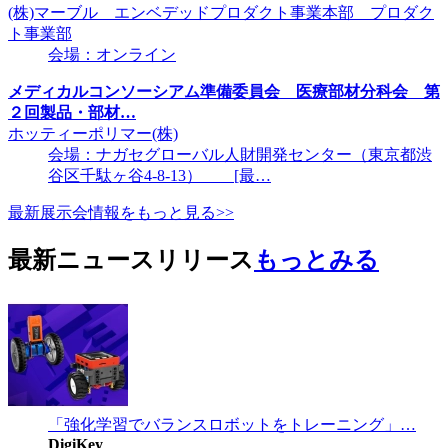
(株)マーブル エンベデッドプロダクト事業本部 プロダク
ト事業部
会場：オンライン
メディカルコンソーシアム準備委員会 医療部材分科会 第
２回製品・部材…
ホッティーポリマー(株)
会場：ナガセグローバル人財開発センター（東京都渋
谷区千駄ヶ谷4-8-13） [最…
最新展示会情報をもっと見る>>
最新ニュースリリース
もっとみる
「強化学習でバランスロボットをトレーニング」…
DigiKey