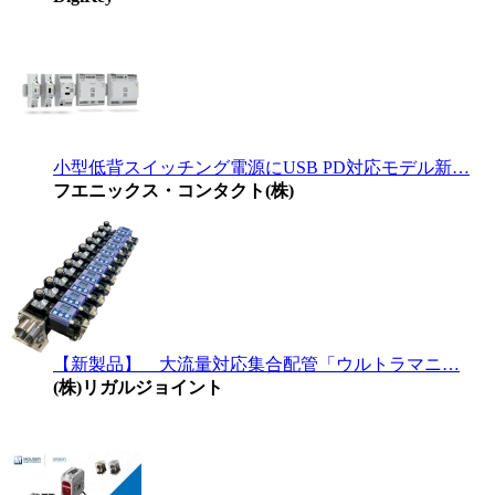
小型低背スイッチング電源にUSB PD対応モデル新…
フエニックス・コンタクト(株)
【新製品】 大流量対応集合配管「ウルトラマニ…
(株)リガルジョイント