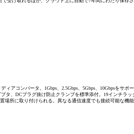
付で受け取れるほか、クラウド上に自動で7年間にわたり保存
℃のメディアコンバータ。1Gbps、2.5Gbps、5Gbps、10Gb
プタ、DCプラグ抜け防止クランプを標準添付。19インチラック搭
設置場所に取り付けられる。異なる通信速度でも接続可能な機