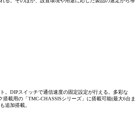
される。そのほか、設置環境や用途に応じた製品の選定から導
psをサポート。DIPスイッチで通信速度の固定設定が行える。多彩な
載用の「TMC-CHASSISシリーズ」に搭載可能(最大6台ま
能も追加搭載。