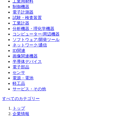
工業用材料
制御機器
電子計測器
試験・検査装置
工業計器
分析機器・理化学機器
コンピューター/周辺機器
ソフトウェア/開発ツール
ネットワーク/通信
ID関連
画像関連機器
半導体デバイス
電子部品
センサ
電源・電池
軽工品
サービス・その他
すべてのカテゴリー
トップ
企業情報