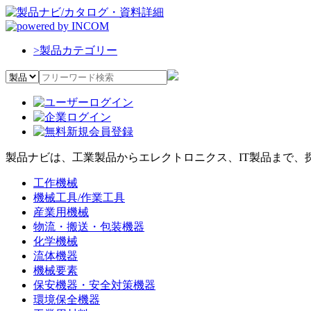
>
製品カテゴリー
製品ナビは、工業製品からエレクトロニクス、IT製品まで、
工作機械
機械工具/作業工具
産業用機械
物流・搬送・包装機器
化学機械
流体機器
機械要素
保安機器・安全対策機器
環境保全機器