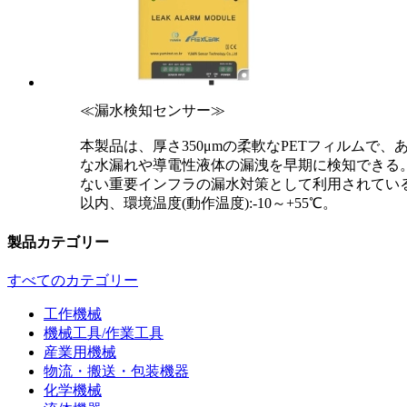
≪漏水検知センサー≫
本製品は、厚さ350μmの柔軟なPETフィルム
な水漏れや導電性液体の漏洩を早期に検知できる
ない重要インフラの漏水対策として利用されている
以内、環境温度(動作温度):-10～+55℃。
製品カテゴリー
すべてのカテゴリー
工作機械
機械工具/作業工具
産業用機械
物流・搬送・包装機器
化学機械