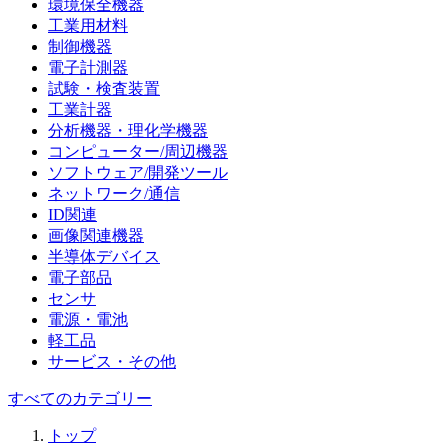
環境保全機器
工業用材料
制御機器
電子計測器
試験・検査装置
工業計器
分析機器・理化学機器
コンピューター/周辺機器
ソフトウェア/開発ツール
ネットワーク/通信
ID関連
画像関連機器
半導体デバイス
電子部品
センサ
電源・電池
軽工品
サービス・その他
すべてのカテゴリー
トップ