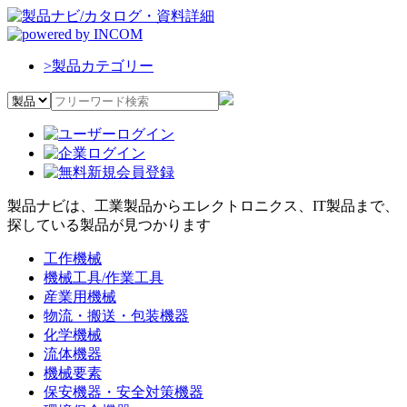
>
製品カテゴリー
製品ナビは、工業製品からエレクトロニクス、IT製品まで、
探している製品が見つかります
工作機械
機械工具/作業工具
産業用機械
物流・搬送・包装機器
化学機械
流体機器
機械要素
保安機器・安全対策機器