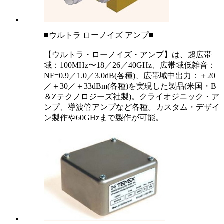
■ウルトラ ローノイズ アンプ■
【ウルトラ・ローノイズ・アンプ】は、超広帯
域：100MHz〜18／26／40GHz、広帯域低雑音：
NF=0.9／1.0／3.0dB(各種)、広帯域中出力：＋20
／＋30／＋33dBm(各種)を実現した製品(米国・B
＆Zテクノロジーズ社製)。クライオジニック・ア
ンプ、導波管アンプなど各種。カスタム・デザイ
ン製作や60GHzまで製作が可能。