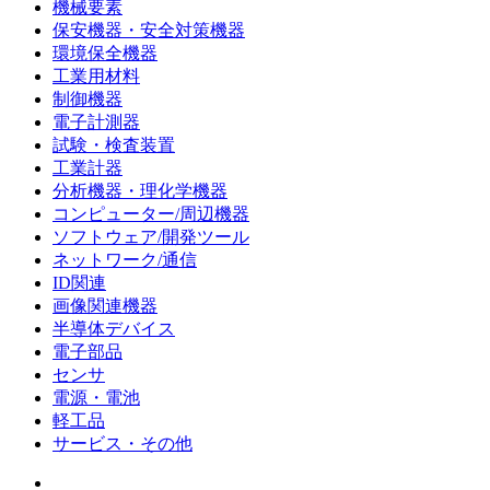
機械要素
保安機器・安全対策機器
環境保全機器
工業用材料
制御機器
電子計測器
試験・検査装置
工業計器
分析機器・理化学機器
コンピューター/周辺機器
ソフトウェア/開発ツール
ネットワーク/通信
ID関連
画像関連機器
半導体デバイス
電子部品
センサ
電源・電池
軽工品
サービス・その他