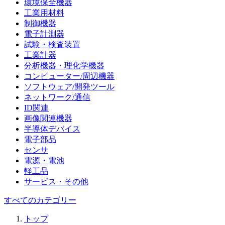
環境保全機器
工業用材料
制御機器
電子計測器
試験・検査装置
工業計器
分析機器・理化学機器
コンピューター/周辺機器
ソフトウェア/開発ツール
ネットワーク/通信
ID関連
画像関連機器
半導体デバイス
電子部品
センサ
電源・電池
軽工品
サービス・その他
すべてのカテゴリー
トップ