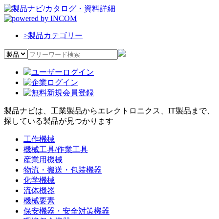
>
製品カテゴリー
製品ナビは、工業製品からエレクトロニクス、IT製品まで、
探している製品が見つかります
工作機械
機械工具/作業工具
産業用機械
物流・搬送・包装機器
化学機械
流体機器
機械要素
保安機器・安全対策機器