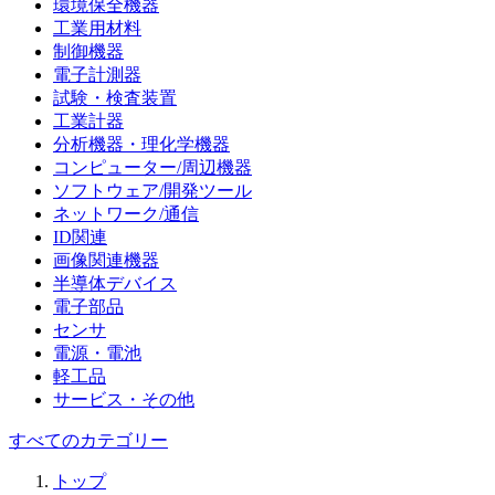
環境保全機器
工業用材料
制御機器
電子計測器
試験・検査装置
工業計器
分析機器・理化学機器
コンピューター/周辺機器
ソフトウェア/開発ツール
ネットワーク/通信
ID関連
画像関連機器
半導体デバイス
電子部品
センサ
電源・電池
軽工品
サービス・その他
すべてのカテゴリー
トップ