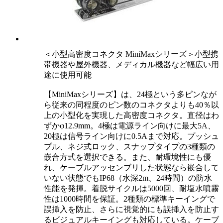
＜小型高密度コネクタ MiniMaxシリーズ＞小型携
帯機器や屋外機器、メディカル機器など幅広い用
途に使用可能
【MiniMaxシリーズ】は、24極という多ピンなが
ら従来の同程度のピン数のコネクタよりも40％以
上の小型化を実現した高密度コネクタ。直径はわ
ずかφ12.9mm。4極は電源ライン向けに最大5A、
20極は信号ライン向けに0.5Aまで対応。プッシュ
プル、ネジ式ロック、スナップタイプの3種類の
嵌合方式を選択できる。また、耐環境性にも優
れ、ケーブルアッセンブリした状態なら嵌合して
いない状態でもIP68（水深2m、24時間）の防水
性能を発揮。着脱サイクルは5000回、耐塩水噴霧
性は1000時間を保証。2種類の標準キーイングで
誤挿入を防止、さらに視覚的にも誤挿入を防止す
るビジュアルキーイングも対応している。ケーブ