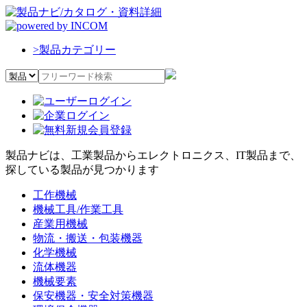
>
製品カテゴリー
製品ナビは、工業製品からエレクトロニクス、IT製品まで、
探している製品が見つかります
工作機械
機械工具/作業工具
産業用機械
物流・搬送・包装機器
化学機械
流体機器
機械要素
保安機器・安全対策機器