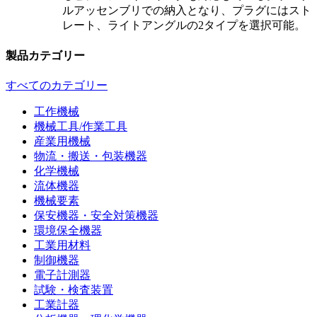
ルアッセンブリでの納入となり、プラグにはスト
レート、ライトアングルの2タイプを選択可能。
製品カテゴリー
すべてのカテゴリー
工作機械
機械工具/作業工具
産業用機械
物流・搬送・包装機器
化学機械
流体機器
機械要素
保安機器・安全対策機器
環境保全機器
工業用材料
制御機器
電子計測器
試験・検査装置
工業計器