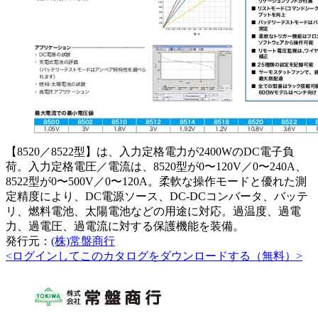
【8520／8522型】は、入力定格電力が2400WのDC電子負
荷。入力定格電圧／電流は、8520型が0〜120V／0〜240A、
8522型が0〜500V／0〜120A。柔軟な操作モードと優れた測
定精度により、DC電源ソース、DC-DCコンバータ、バッテ
リ、燃料電池、太陽電池などの用途に対応。過温度、過電
力、過電圧、過電流に対する保護機能を装備。
発行元：
(株)常盤商行
<ログインしてこのカタログをダウンロードする（無料）>