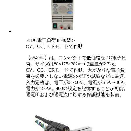
＜DC電子負荷 8540型＞
CV、CC、CRモードで作動
【8540型】は、コンパクトで低価格なDC電子負
荷。サイズは88×175×282mmで重量が2.7kg。
CV、CC、CRモードで作動。大がかりな電子負
荷を必要としない電源の検証や試験などに最適。
入力定格は、電圧が0〜60V、電流が1mA〜30A、
電力が150W。400の設定を記憶することが可能。
過電圧および過電流に対する保護機能を装備。