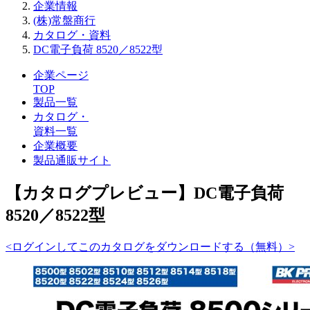
企業情報
(株)常盤商行
カタログ・資料
DC電子負荷 8520／8522型
企業ページ
TOP
製品一覧
カタログ・
資料一覧
企業概要
製品通販サイト
【カタログプレビュー】DC電子負荷
8520／8522型
<ログインしてこのカタログをダウンロードする（無料）>