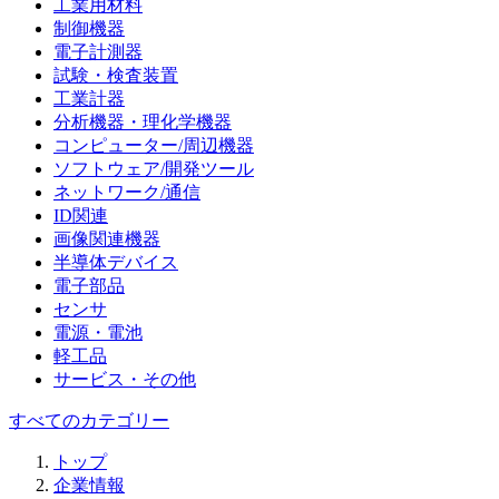
工業用材料
制御機器
電子計測器
試験・検査装置
工業計器
分析機器・理化学機器
コンピューター/周辺機器
ソフトウェア/開発ツール
ネットワーク/通信
ID関連
画像関連機器
半導体デバイス
電子部品
センサ
電源・電池
軽工品
サービス・その他
すべてのカテゴリー
トップ
企業情報