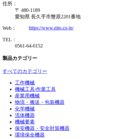
住所：
〒 480-1189
愛知県 長久手市蟹原2201番地
https://www.nito.co.jp/
Web：
TEL：
0561-64-0152
製品カテゴリー
すべてのカテゴリー
工作機械
機械工具/作業工具
産業用機械
物流・搬送・包装機器
化学機械
流体機器
機械要素
保安機器・安全対策機器
環境保全機器