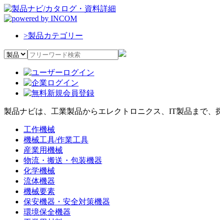
>
製品カテゴリー
製品ナビは、工業製品からエレクトロニクス、IT製品まで、
工作機械
機械工具/作業工具
産業用機械
物流・搬送・包装機器
化学機械
流体機器
機械要素
保安機器・安全対策機器
環境保全機器