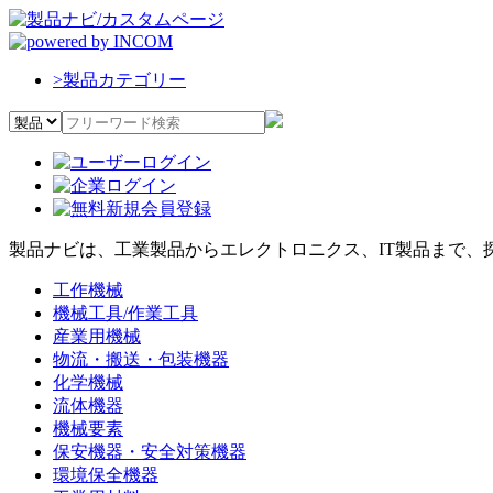
>
製品カテゴリー
製品ナビは、工業製品からエレクトロニクス、IT製品まで、
工作機械
機械工具/作業工具
産業用機械
物流・搬送・包装機器
化学機械
流体機器
機械要素
保安機器・安全対策機器
環境保全機器