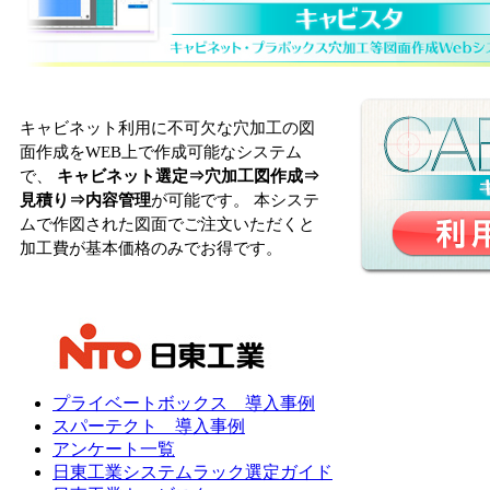
キャビネット利用に不可欠な穴加工の図
面作成をWEB上で作成可能なシステム
で、
キャビネット選定⇒穴加工図作成⇒
見積り⇒内容管理
が可能です。 本システ
ムで作図された図面でご注文いただくと
加工費が基本価格のみでお得です。
プライベートボックス 導入事例
スパーテクト 導入事例
アンケート一覧
日東工業システムラック選定ガイド