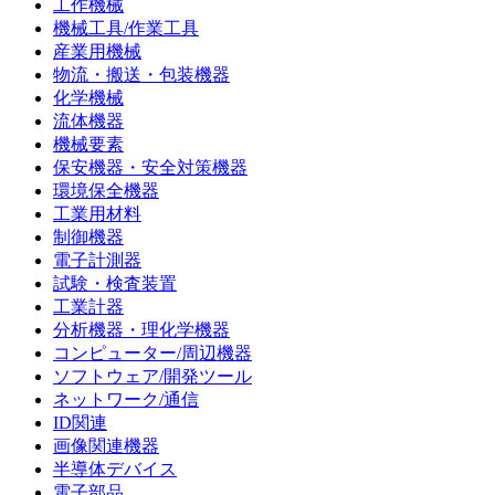
工作機械
機械工具/作業工具
産業用機械
物流・搬送・包装機器
化学機械
流体機器
機械要素
保安機器・安全対策機器
環境保全機器
工業用材料
制御機器
電子計測器
試験・検査装置
工業計器
分析機器・理化学機器
コンピューター/周辺機器
ソフトウェア/開発ツール
ネットワーク/通信
ID関連
画像関連機器
半導体デバイス
電子部品