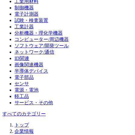
工業用材料
制御機器
電子計測器
試験・検査装置
工業計器
分析機器・理化学機器
コンピューター/周辺機器
ソフトウェア/開発ツール
ネットワーク/通信
ID関連
画像関連機器
半導体デバイス
電子部品
センサ
電源・電池
軽工品
サービス・その他
すべてのカテゴリー
トップ
企業情報