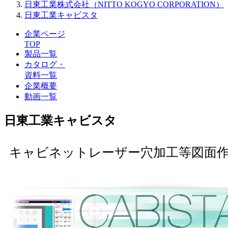
日東工業株式会社（NITTO KOGYO CORPORATION）
日東工業キャビスタ
企業ページ
TOP
製品一覧
カタログ・
資料一覧
企業概要
動画一覧
日東工業キャビスタ
キャビネットレーザー穴加工等図面作