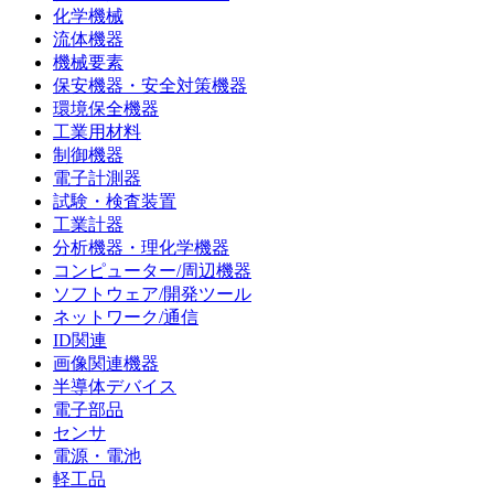
化学機械
流体機器
機械要素
保安機器・安全対策機器
環境保全機器
工業用材料
制御機器
電子計測器
試験・検査装置
工業計器
分析機器・理化学機器
コンピューター/周辺機器
ソフトウェア/開発ツール
ネットワーク/通信
ID関連
画像関連機器
半導体デバイス
電子部品
センサ
電源・電池
軽工品