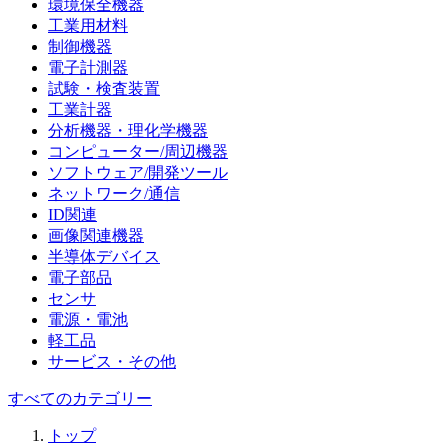
環境保全機器
工業用材料
制御機器
電子計測器
試験・検査装置
工業計器
分析機器・理化学機器
コンピューター/周辺機器
ソフトウェア/開発ツール
ネットワーク/通信
ID関連
画像関連機器
半導体デバイス
電子部品
センサ
電源・電池
軽工品
サービス・その他
すべてのカテゴリー
トップ