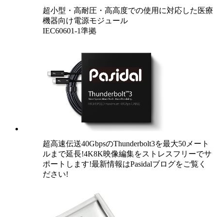
超小型・高耐圧・高高度での使用に対応した医療
機器向け電源モジュール
IEC60601-1準拠
超高速伝送40GbpsのThunderbolt3を最大50メート
ルまで延長!4K8K映像編集をストレスフリーでサ
ポートします!最新情報はPasidalブログをご覧く
ださい!