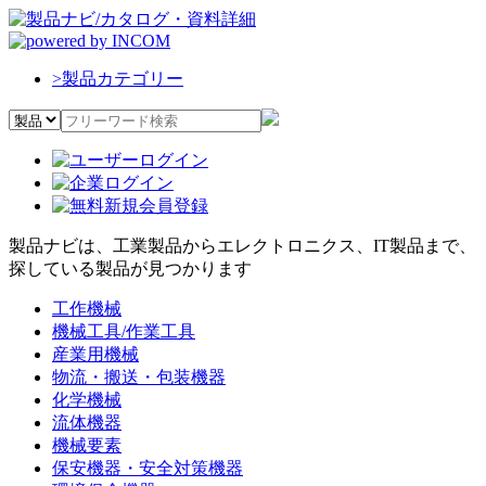
>
製品カテゴリー
製品ナビは、工業製品からエレクトロニクス、IT製品まで、
探している製品が見つかります
工作機械
機械工具/作業工具
産業用機械
物流・搬送・包装機器
化学機械
流体機器
機械要素
保安機器・安全対策機器