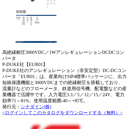
高絶縁耐圧3000VDC／1WアンレギュレーションDCDCコン
バータ
P-DUKE社【EUR01】
P-DUKE社のアンレギュレーション（非安定型）DC-DCコン
バータ「EUR01」は、産業向けSIP4標準パッケージに、出力
短絡保護機能と3000VDCまでの絶縁耐圧を搭載しており、
流量計などのフローメータ、鉄道用信号機、配電盤などの産
業機器で活躍中です。入力電圧3.3／5／12／15／24V、電力
効率71～81%、使用温度範囲-40～+85℃。
発行元：
シナダイン(株)
<ログインしてこのカタログをダウンロードする（無料）>