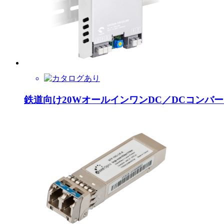
鉄道向け20WオールインワンDC／DCコンバータ