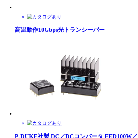
高温動作10Gbps光トランシーバー
P-DUKE社製 DC／DCコンバータ FED100W／