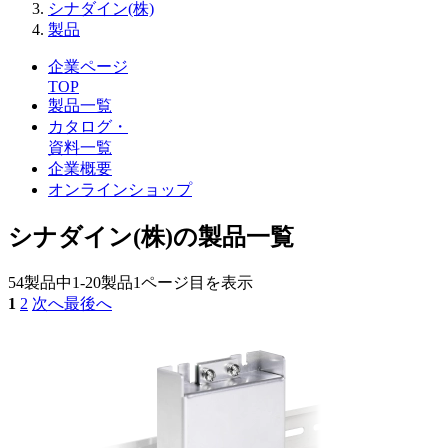
シナダイン(株)
製品
企業ページ
TOP
製品一覧
カタログ・
資料一覧
企業概要
オンラインショップ
シナダイン(株)の製品一覧
54製品中
1-20製品
1ページ目を表示
1
2
次へ
最後へ