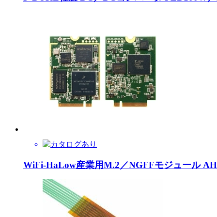
WiFi-HaLow産業用M.2／NGFFモジュール AH