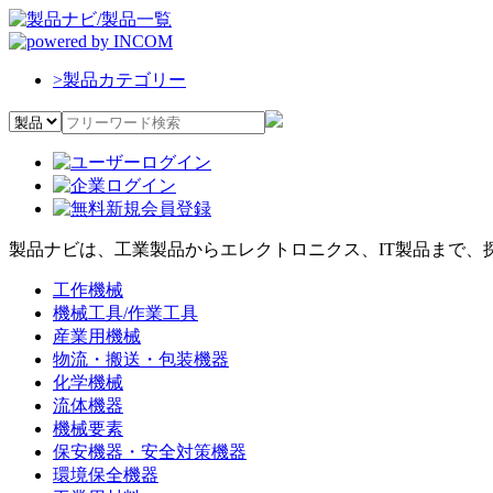
>
製品カテゴリー
製品ナビは、工業製品からエレクトロニクス、IT製品まで、
工作機械
機械工具/作業工具
産業用機械
物流・搬送・包装機器
化学機械
流体機器
機械要素
保安機器・安全対策機器
環境保全機器