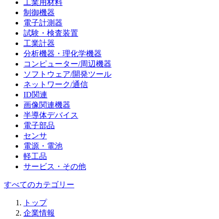
工業用材料
制御機器
電子計測器
試験・検査装置
工業計器
分析機器・理化学機器
コンピューター/周辺機器
ソフトウェア/開発ツール
ネットワーク/通信
ID関連
画像関連機器
半導体デバイス
電子部品
センサ
電源・電池
軽工品
サービス・その他
すべてのカテゴリー
トップ
企業情報