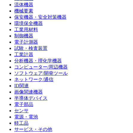
流体機器
機械要素
保安機器・安全対策機器
環境保全機器
工業用材料
制御機器
電子計測器
試験・検査装置
工業計器
分析機器・理化学機器
コンピューター/周辺機器
ソフトウェア/開発ツール
ネットワーク/通信
ID関連
画像関連機器
半導体デバイス
電子部品
センサ
電源・電池
軽工品
サービス・その他