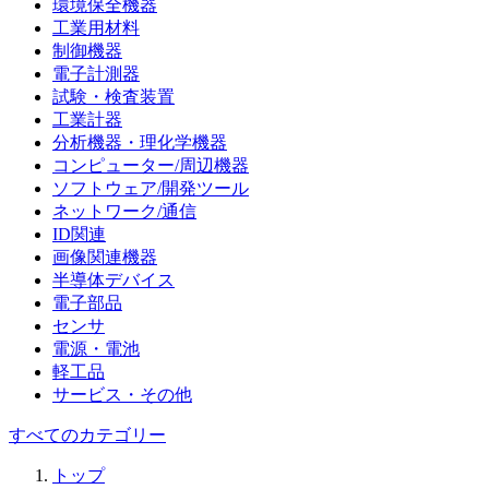
環境保全機器
工業用材料
制御機器
電子計測器
試験・検査装置
工業計器
分析機器・理化学機器
コンピューター/周辺機器
ソフトウェア/開発ツール
ネットワーク/通信
ID関連
画像関連機器
半導体デバイス
電子部品
センサ
電源・電池
軽工品
サービス・その他
すべてのカテゴリー
トップ