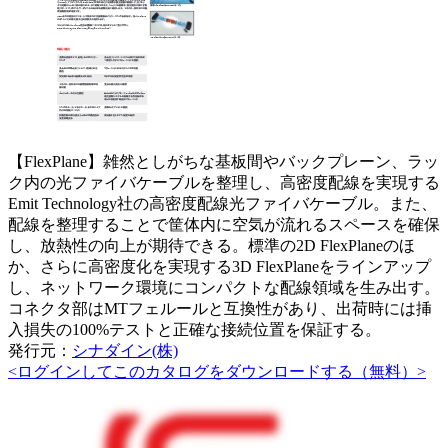
【FlexPlane】雑然としがちな基板間やバックプレーン、ラッ
ク内の光ファイバケーブルを整理し、高密度配線を実現する
Emit Technology社の高密度配線光ファイバケーブル。また、
配線を整理することで筐体内に空気が流れるスペースを確保
し、放熱性の向上が期待できる。標準の2D FlexPlaneのほ
か、さらに高密度化を実現する3D FlexPlaneをラインアップ
し、ネットワーク環境にコンパクトな配線領域を生み出す。
コネクタ部はMTフェルールと互換性があり、出荷時には挿
入損失の100%テストと正確な接続位置を保証する。
発行元：
シナダイン(株)
<ログインしてこのカタログをダウンロードする（無料）>