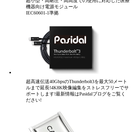
超小型・高耐圧・高高度での使用に対応した医療
機器向け電源モジュール
IEC60601-1準拠
超高速伝送40GbpsのThunderbolt3を最大50メート
ルまで延長!4K8K映像編集をストレスフリーでサ
ポートします!最新情報はPasidalブログをご覧く
ださい!