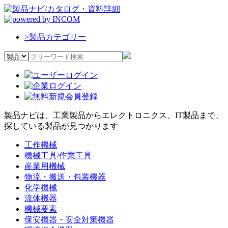
>
製品カテゴリー
製品ナビは、工業製品からエレクトロニクス、IT製品まで、
探している製品が見つかります
工作機械
機械工具/作業工具
産業用機械
物流・搬送・包装機器
化学機械
流体機器
機械要素
保安機器・安全対策機器