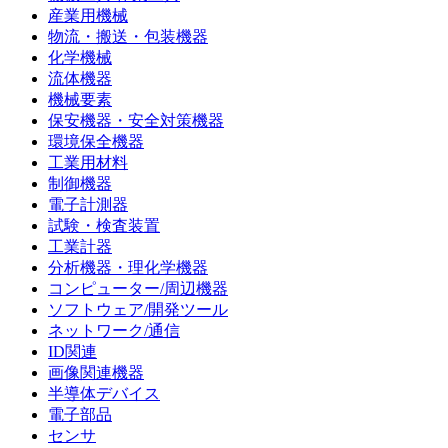
産業用機械
物流・搬送・包装機器
化学機械
流体機器
機械要素
保安機器・安全対策機器
環境保全機器
工業用材料
制御機器
電子計測器
試験・検査装置
工業計器
分析機器・理化学機器
コンピューター/周辺機器
ソフトウェア/開発ツール
ネットワーク/通信
ID関連
画像関連機器
半導体デバイス
電子部品
センサ