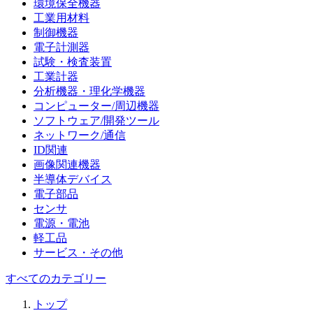
環境保全機器
工業用材料
制御機器
電子計測器
試験・検査装置
工業計器
分析機器・理化学機器
コンピューター/周辺機器
ソフトウェア/開発ツール
ネットワーク/通信
ID関連
画像関連機器
半導体デバイス
電子部品
センサ
電源・電池
軽工品
サービス・その他
すべてのカテゴリー
トップ