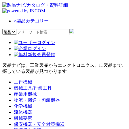
>
製品カテゴリー
製品ナビは、工業製品からエレクトロニクス、IT製品まで、
探している製品が見つかります
工作機械
機械工具/作業工具
産業用機械
物流・搬送・包装機器
化学機械
流体機器
機械要素
保安機器・安全対策機器