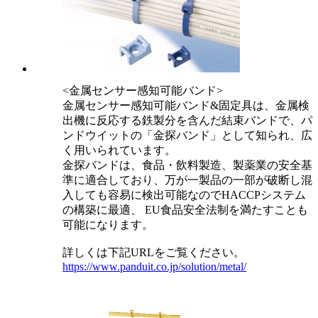
<金属センサー感知可能バンド>
金属センサー感知可能バンド&固定具は、金属検
出機に反応する鉄製分を含んだ結束バンドで、パ
ンドウイットの「金探バンド」として知られ、広
く用いられています。
金探バンドは、食品・飲料製造、製薬業の安全基
準に適合しており、万が一製品の一部が破断し混
入しても容易に検出可能なのでHACCPシステム
の構築に最適、 EU食品安全法制を満たすことも
可能になります。
詳しくは下記URLをご覧ください。
https://www.panduit.co.jp/solution/metal/