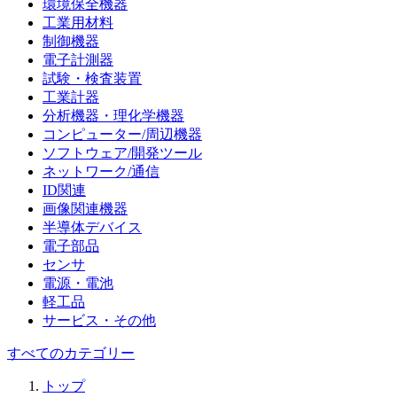
環境保全機器
工業用材料
制御機器
電子計測器
試験・検査装置
工業計器
分析機器・理化学機器
コンピューター/周辺機器
ソフトウェア/開発ツール
ネットワーク/通信
ID関連
画像関連機器
半導体デバイス
電子部品
センサ
電源・電池
軽工品
サービス・その他
すべてのカテゴリー
トップ