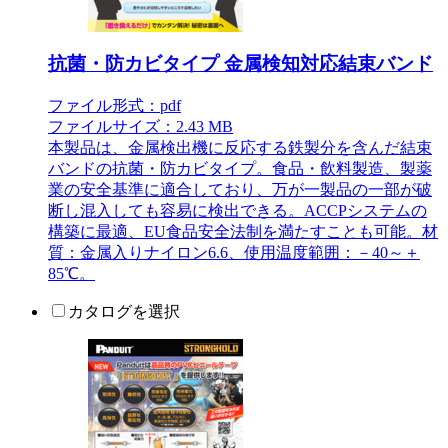
抗菌・防カビタイプ 金属検知対応結束バンド
ファイル形式：pdf
ファイルサイズ：2.43 MB
本製品は、金属検出機に反応する鉄製分を含んだ結束
バンドの抗菌・防カビタイプ。食品・飲料製造、製薬
業の安全基準に適合しており、万が一製品の一部が破
断し混入しても容易に検出できる。ACCPシステムの
構築に最適、EU食品安全法制を満たすことも可能。材
質：金属入りナイロン6.6、使用温度範囲：－40～＋
85℃。
カタログを選択