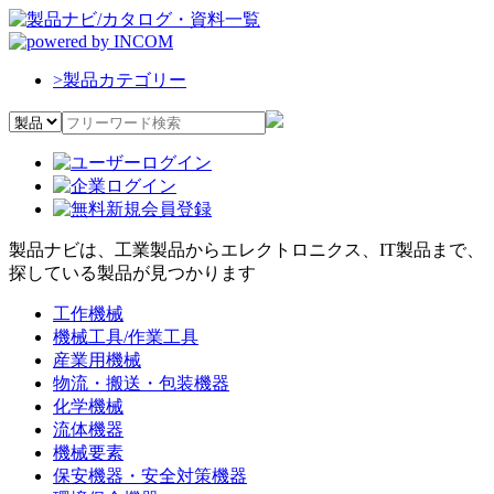
>
製品カテゴリー
製品ナビは、工業製品からエレクトロニクス、IT製品まで、
探している製品が見つかります
工作機械
機械工具/作業工具
産業用機械
物流・搬送・包装機器
化学機械
流体機器
機械要素
保安機器・安全対策機器