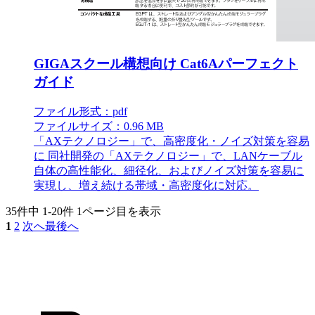
GIGAスクール構想向け Cat6Aパーフェクト
ガイド
ファイル形式：pdf
ファイルサイズ：0.96 MB
「AXテクノロジー」で、高密度化・ノイズ対策を容易
に 同社開発の「AXテクノロジー」で、LANケーブル
自体の高性能化、細径化、およびノイズ対策を容易に
実現し、増え続ける帯域・高密度化に対応。
35件中
1-20件
1ページ目を表示
1
2
次へ
最後へ