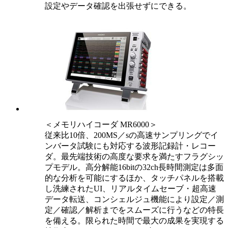
設定やデータ確認を出張せずにできる。
＜メモリハイコーダ MR6000＞
従来比10倍、200MS／sの高速サンプリングでイ
ンバータ試験にも対応する波形記録計・レコー
ダ。最先端技術の高度な要求を満たすフラグシッ
プモデル。高分解能16bitの32ch長時間測定は多面
的な分析を可能にするほか、タッチパネルを搭載
し洗練されたUI、リアルタイムセーブ・超高速
データ転送、コンシェルジュ機能により設定／測
定／確認／解析までをスムーズに行うなどの特長
を備える。限られた時間で最大の成果を実現する