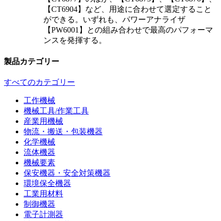
【CT6904】など、用途に合わせて選定すること
ができる。いずれも、パワーアナライザ
【PW6001】との組み合わせで最高のパフォーマ
ンスを発揮する。
製品カテゴリー
すべてのカテゴリー
工作機械
機械工具/作業工具
産業用機械
物流・搬送・包装機器
化学機械
流体機器
機械要素
保安機器・安全対策機器
環境保全機器
工業用材料
制御機器
電子計測器