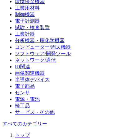
環境保全機器
工業用材料
制御機器
電子計測器
試験・検査装置
工業計器
分析機器・理化学機器
コンピューター/周辺機器
ソフトウェア/開発ツール
ネットワーク/通信
ID関連
画像関連機器
半導体デバイス
電子部品
センサ
電源・電池
軽工品
サービス・その他
すべてのカテゴリー
トップ