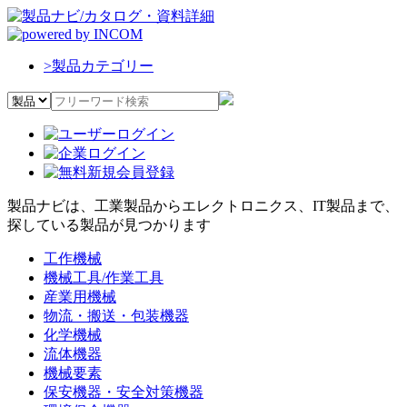
>
製品カテゴリー
製品ナビは、工業製品からエレクトロニクス、IT製品まで、
探している製品が見つかります
工作機械
機械工具/作業工具
産業用機械
物流・搬送・包装機器
化学機械
流体機器
機械要素
保安機器・安全対策機器