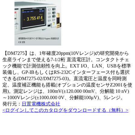
【DM7275】は、1年確度20ppm(10Vレンジ)の研究開発から
生産ラインまで使える7-1/2桁 直流電圧計。コンタクトチェ
ック機能で計測信頼性を向上。EXT I/O、LAN、USBを標準
装備し、GP-IBもしくはRS-232Cインターフェース付も選択
できる(DM7275-02/DM7275-03)。直流電圧と温度を同時測
定、温度補正機能も搭載(オプションの温度センサZ2001を使
用)。測定レンジは、100mV(±120.000 00mV、分解能 10 nV)
～1000Vレンジ(±1000.000 0V、分解能100μV)、5レンジ。
発行元：
日置電機株式会社
<ログインしてこのカタログをダウンロードする（無料）>