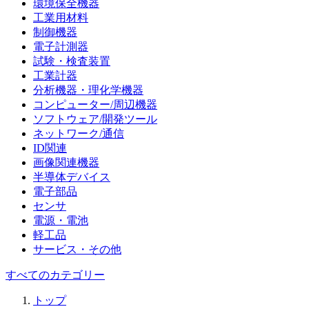
環境保全機器
工業用材料
制御機器
電子計測器
試験・検査装置
工業計器
分析機器・理化学機器
コンピューター/周辺機器
ソフトウェア/開発ツール
ネットワーク/通信
ID関連
画像関連機器
半導体デバイス
電子部品
センサ
電源・電池
軽工品
サービス・その他
すべてのカテゴリー
トップ