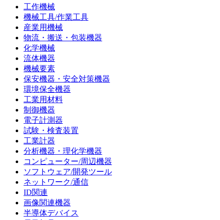
工作機械
機械工具/作業工具
産業用機械
物流・搬送・包装機器
化学機械
流体機器
機械要素
保安機器・安全対策機器
環境保全機器
工業用材料
制御機器
電子計測器
試験・検査装置
工業計器
分析機器・理化学機器
コンピューター/周辺機器
ソフトウェア/開発ツール
ネットワーク/通信
ID関連
画像関連機器
半導体デバイス