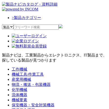
>
製品カテゴリー
製品ナビは、工業製品からエレクトロニクス、IT製品まで、
探している製品が見つかります
工作機械
機械工具/作業工具
産業用機械
物流・搬送・包装機器
化学機械
流体機器
機械要素
保安機器・安全対策機器