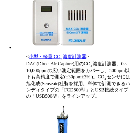
<
小型・軽量 CO
濃度計測器
>
2
DAC(Direct Air Capture)用のCO
濃度計測器。0～
2
10,000ppmの広い測定範囲をカバーし、500ppm以
下も高精度で測定(±30ppm±3% )。CO
センサには
2
旭化成(Senseair)社製を採用。単体で計測できるハ
ンディタイプの「FCD500型」とUSB接続タイプ
の「USB500型」をラインアップ。