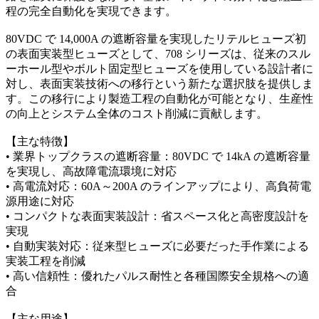
程の完全自動化を実現できます。
80VDC で 14,000A の遮断容量を実現したリテルヒューズ初
の表面実装型ヒューズとして、708 シリーズは、従来のスル
ーホール型やボルト固定型ヒューズを使用している設計者に
対し、表面実装技術への移行という新たな選択肢を提供しま
す。この移行により製造工程の自動化が可能となり、生産性
の向上とシステム全体のコスト削減に貢献します。
【主な特徴】
• 業界トップクラスの遮断容量：80VDC で 14kA の遮断容量
を実現し、高故障電流環境に対応
• 高電流対応：60A～200A のラインアップにより、高負荷電
源用途に対応
• コンパクトな表面実装設計：省スペース化と高密度設計を
実現
• 自動実装対応：従来型ヒューズに必要だった手作業による
実装工程を削減
• 高い信頼性：優れたパルス耐性と各種国際安全規格への適
合
【主な用途】