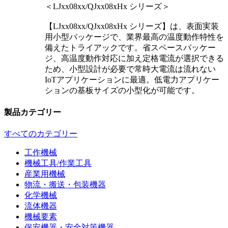
＜LJxx08xx/QJxx08xHx シリーズ＞
【LJxx08xx/QJxx08xHx シリーズ】は、表面実装
用小型パッケージで、業界最高の温度動作特性を
備えたトライアックです。省スペースパッケー
ジ、高温度動作対応に加え定格電流が選択できる
ため、小型設計が必要で常時大電流は流れない
IoTアプリケーションに最適。低電力アプリケー
ションの基板サイズの小型化が可能です。
製品カテゴリー
すべてのカテゴリー
工作機械
機械工具/作業工具
産業用機械
物流・搬送・包装機器
化学機械
流体機器
機械要素
保安機器・安全対策機器