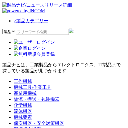
>
製品カテゴリー
製品ナビは、工業製品からエレクトロニクス、IT製品まで、
探している製品が見つかります
工作機械
機械工具/作業工具
産業用機械
物流・搬送・包装機器
化学機械
流体機器
機械要素
保安機器・安全対策機器