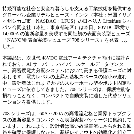
持続可能な社会と安全な暮らしを支える工業技術を提供する
グローバル企業リテルヒューズ・インク（本社：米国イリノ
イ州シカゴ市、NASDAQ：LFUS）の日本法人 Littelfuse ジャ
パン合同会社（本社：東京都港区）は本日、80VDC 環境で
14,000A の遮断容量を実現する同社初の表面実装型ヒューズ
「NANO²® 表面実装型ヒューズ 708 シリーズ」を発表しま
した。
本製品は、次世代 48VDC 電源アーキテクチャ向けに設計さ
れており、AI サーバー、ハイパースケールデータセンタ
ー、高密度電力分配システムにおいて高まる保護ニーズに対
応します。電力レベルの上昇と基板スペースの縮小が進む
中、設計者はこれまで大型のスルーホール型やボルト固定型
ヒューズに依存してきました。708 シリーズは、保護性能を
損なうことなく、コンパクトで自動実装に適した代替ソリュ
ーションを提供します。
708 シリーズは、60A～200A の高電流定格と業界トップクラ
スの遮断容量をコンパクトな表面実装パッケージに集約して
います。これにより、設計者は高い故障電流にさらされる回
路を確実に保護しながら、基板レイアウトの効率化と組立工