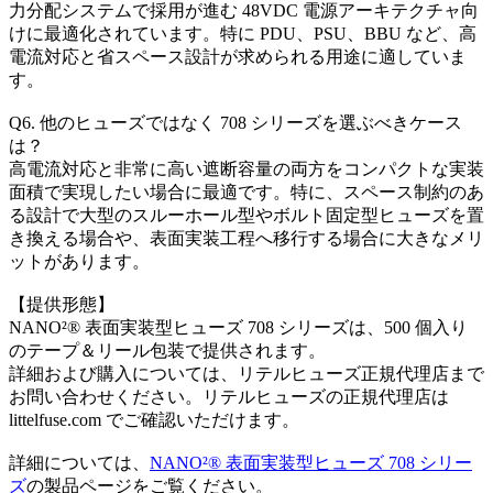
力分配システムで採用が進む 48VDC 電源アーキテクチャ向
けに最適化されています。特に PDU、PSU、BBU など、高
電流対応と省スペース設計が求められる用途に適していま
す。
Q6. 他のヒューズではなく 708 シリーズを選ぶべきケース
は？
高電流対応と非常に高い遮断容量の両方をコンパクトな実装
面積で実現したい場合に最適です。特に、スペース制約のあ
る設計で大型のスルーホール型やボルト固定型ヒューズを置
き換える場合や、表面実装工程へ移行する場合に大きなメリ
ットがあります。
【提供形態】
NANO²® 表面実装型ヒューズ 708 シリーズは、500 個入り
のテープ＆リール包装で提供されます。
詳細および購入については、リテルヒューズ正規代理店まで
お問い合わせください。リテルヒューズの正規代理店は
littelfuse.com でご確認いただけます。
詳細については、
NANO²® 表面実装型ヒューズ 708 シリー
ズ
の製品ページをご覧ください。