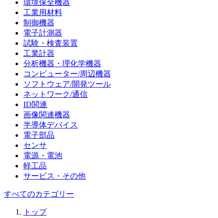
環境保全機器
工業用材料
制御機器
電子計測器
試験・検査装置
工業計器
分析機器・理化学機器
コンピューター/周辺機器
ソフトウェア/開発ツール
ネットワーク/通信
ID関連
画像関連機器
半導体デバイス
電子部品
センサ
電源・電池
軽工品
サービス・その他
すべてのカテゴリー
トップ