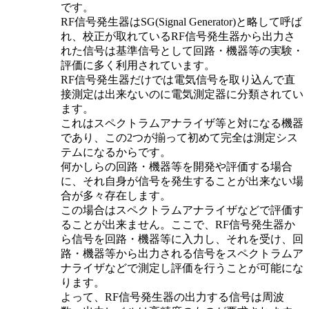
です。
RF信号発生器はSG(Signal Generator)と略して呼ば
れ、校正が取れているRF信号発生器から出力さ
れた信号は基準信号として回路・機器等の実験・
評価に多く利用されています。
RF信号発生器だけでは電気信号を取り込んで直
接測定は出来ないのに電気測定器に分類されてい
ます。
これはスペクトラムアナライザ等と対になる機器
であり、この2つが揃って初めて完全は測定シス
テムになるからです。
何かしらの回路・機器等を開発や評価する場合
に、それ自身が信号を発生することが出来ない場
合が多々存在します。
この場合はスペクトラムアナライザなどで評価す
ることが出来ません。ここで、RF信号発生器か
ら信号を回路・機器等に入力し、それを受け、回
路・機器等から出力される信号をスペクトラムア
ナライザなどで測定し評価を行うことが可能にな
ります。
よって、RF信号発生器の出力する信号は周波