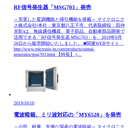
RF信号発生器「MSG703」発売
～充実した変調機能と掃引機能を搭載～ マイクロニク
ス株式会社(本社：東京都八王子市、代表取締役：田仲
克彰)は、無線通信機器、電子部品、自動車部品開発で
活用できる「RF信号発生器 MSG703」を、2019年9月
26日から販売開始いたしました。 ■関連WEBサイト
http://www.micronix-jp.com/products/signal-
generator/msg703.html 【特長】 (…
2019/10/10
電波暗箱、ミリ波対応の「MY6520」を発売
～小型、軽量、安価な国産の電波暗箱～ マイクロニク