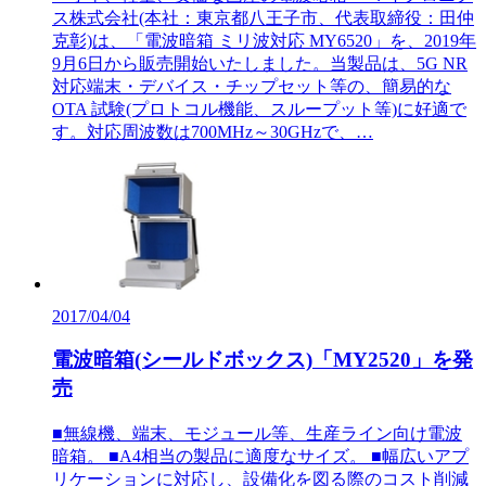
ス株式会社(本社：東京都八王子市、代表取締役：田仲
克彰)は、「電波暗箱 ミリ波対応 MY6520」を、2019年
9月6日から販売開始いたしました。当製品は、5G NR
対応端末・デバイス・チップセット等の、簡易的な
OTA 試験(プロトコル機能、スループット等)に好適で
す。対応周波数は700MHz～30GHzで、…
2017/04/04
電波暗箱(シールドボックス)「MY2520」を発
売
■無線機、端末、モジュール等、生産ライン向け電波
暗箱。 ■A4相当の製品に適度なサイズ。 ■幅広いアプ
リケーションに対応し、設備化を図る際のコスト削減