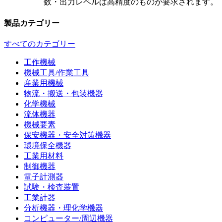
数・出力レベルは高精度のものが要求されます。
製品カテゴリー
すべてのカテゴリー
工作機械
機械工具/作業工具
産業用機械
物流・搬送・包装機器
化学機械
流体機器
機械要素
保安機器・安全対策機器
環境保全機器
工業用材料
制御機器
電子計測器
試験・検査装置
工業計器
分析機器・理化学機器
コンピューター/周辺機器