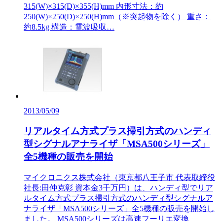
315(W)×315(D)×355(H)mm 内形寸法：約
250(W)×250(D)×250(H)mm（※突起物を除く） 重さ：
約8.5kg 構造：電波吸収…
2013/05/09
リアルタイム方式プラス掃引方式のハンディ
型シグナルアナライザ「MSA500シリーズ」
全5機種の販売を開始
マイクロニクス株式会社（東京都八王子市 代表取締役
社長:田仲克彰 資本金3千万円）は、ハンディ型でリア
ルタイム方式プラス掃引方式のハンディ型シグナルア
ナライザ「MSA500シリーズ」全5機種の販売を開始し
ました。 MSA500シリーズは高速フーリエ変換