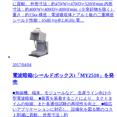
に貢献。 外形寸法：約470(W)×470(D)×520(H)mm 内形
寸法：約400(W)×400(D)×400(H)mm（※突起物を除く）
重さ：約15kg 構造：電波吸収体とアルミ板の二重構造
シールド性能：65dB typ＠2.4GHz 電…
2017/04/04
電波暗箱(シールドボックス)「MY2510」を発
売
■無線機、端末、モジュールなど、生産ライン向け小
型電波暗箱。 ■装置を装着することにより、タクトタ
イムの短縮、また各通信試験の再現性を向上。 ■幅広
いアプリケーションに対応し、設備化を図る際のコス
ト削減に貢献。 外形寸法：約