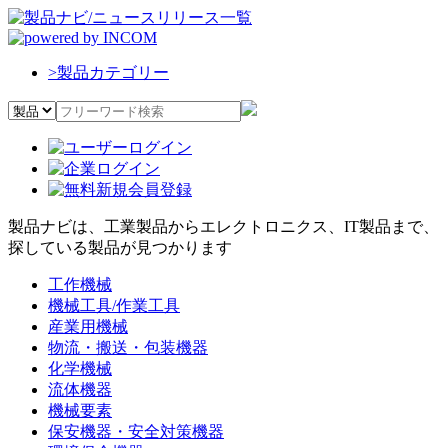
>
製品カテゴリー
製品ナビは、工業製品からエレクトロニクス、IT製品まで、
探している製品が見つかります
工作機械
機械工具/作業工具
産業用機械
物流・搬送・包装機器
化学機械
流体機器
機械要素
保安機器・安全対策機器