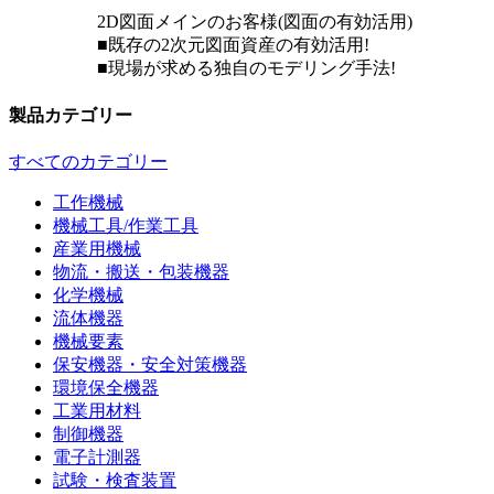
2D図面メインのお客様(図面の有効活用)
■既存の2次元図面資産の有効活用!
■現場が求める独自のモデリング手法!
製品カテゴリー
すべてのカテゴリー
工作機械
機械工具/作業工具
産業用機械
物流・搬送・包装機器
化学機械
流体機器
機械要素
保安機器・安全対策機器
環境保全機器
工業用材料
制御機器
電子計測器
試験・検査装置