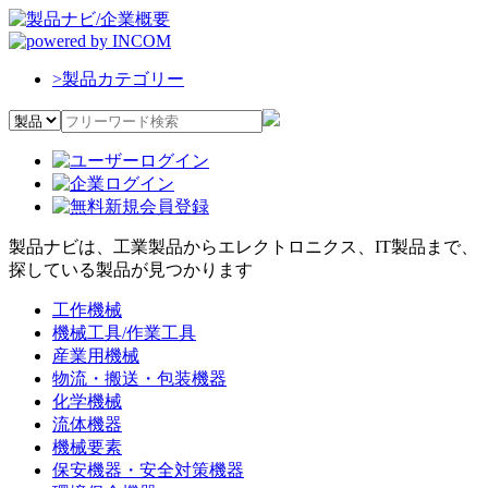
>
製品カテゴリー
製品ナビは、工業製品からエレクトロニクス、IT製品まで、
探している製品が見つかります
工作機械
機械工具/作業工具
産業用機械
物流・搬送・包装機器
化学機械
流体機器
機械要素
保安機器・安全対策機器