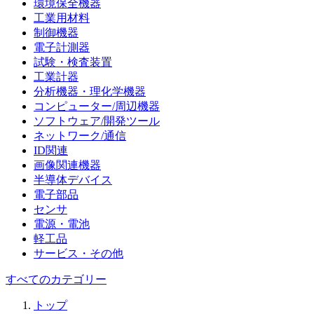
環境保全機器
工業用材料
制御機器
電子計測器
試験・検査装置
工業計器
分析機器・理化学機器
コンピューター/周辺機器
ソフトウェア/開発ツール
ネットワーク/通信
ID関連
画像関連機器
半導体デバイス
電子部品
センサ
電源・電池
軽工品
サービス・その他
すべてのカテゴリー
トップ