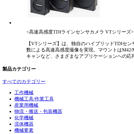
<高速高感度TDIラインセンサカメラ VTシリーズ>
【VTシリーズ】は、独自のハイブリッドTDIセンサ
数による高速高感度撮像を実現。マウントはM42/M
キャンなど、さまざまなアプリケーションへの応
製品カテゴリー
すべてのカテゴリー
工作機械
機械工具/作業工具
産業用機械
物流・搬送・包装機器
化学機械
流体機器
機械要素