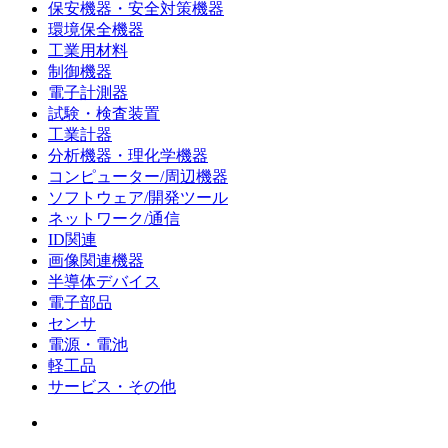
保安機器・安全対策機器
環境保全機器
工業用材料
制御機器
電子計測器
試験・検査装置
工業計器
分析機器・理化学機器
コンピューター/周辺機器
ソフトウェア/開発ツール
ネットワーク/通信
ID関連
画像関連機器
半導体デバイス
電子部品
センサ
電源・電池
軽工品
サービス・その他