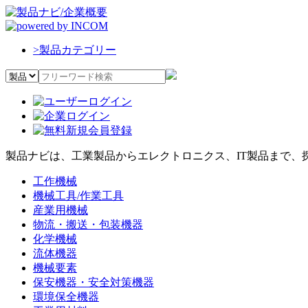
>
製品カテゴリー
製品ナビは、工業製品からエレクトロニクス、IT製品まで、
工作機械
機械工具/作業工具
産業用機械
物流・搬送・包装機器
化学機械
流体機器
機械要素
保安機器・安全対策機器
環境保全機器