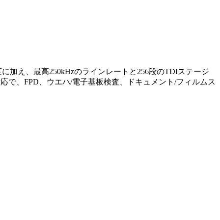
加え、最高250kHzのラインレートと256段のTDIステージ
ク対応で、FPD、ウエハ/電子基板検査、ドキュメント/フィルムス