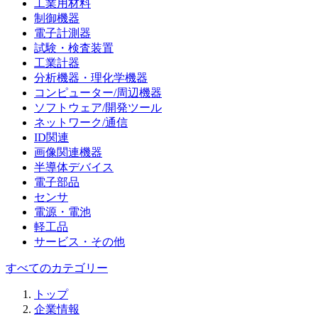
工業用材料
制御機器
電子計測器
試験・検査装置
工業計器
分析機器・理化学機器
コンピューター/周辺機器
ソフトウェア/開発ツール
ネットワーク/通信
ID関連
画像関連機器
半導体デバイス
電子部品
センサ
電源・電池
軽工品
サービス・その他
すべてのカテゴリー
トップ
企業情報