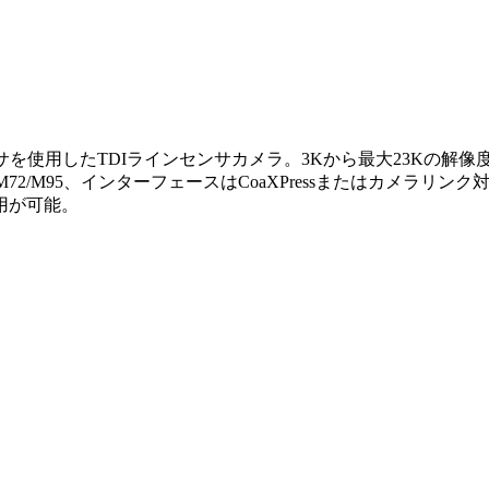
を使用したTDIラインセンサカメラ。3Kから最大23Kの解像度に
72/M95、インターフェースはCoaXPressまたはカメラリン
用が可能。