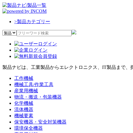
>
製品カテゴリー
製品ナビは、工業製品からエレクトロニクス、IT製品まで、
工作機械
機械工具/作業工具
産業用機械
物流・搬送・包装機器
化学機械
流体機器
機械要素
保安機器・安全対策機器
環境保全機器