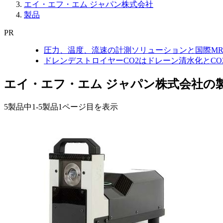
エイ・エフ・エム ジャパン株式会社
製品
PR
圧力、温度、流速の計測ソリューションと国際MR
ドレンデストロイヤーCO2はドレーン清水化とC
エイ・エフ・エム ジャパン株式会社の
5製品中
1-5製品
1ページ目を表示