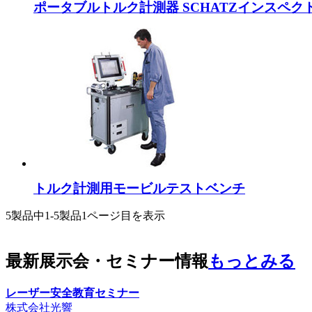
ポータブルトルク計測器 SCHATZインスペク
トルク計測用モービルテストベンチ
5製品中
1-5製品
1ページ目を表示
最新展示会・セミナー情報
もっとみる
レーザー安全教育セミナー
株式会社光響