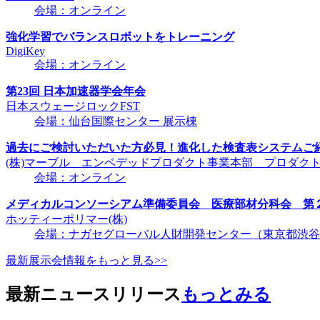
会場：オンライン
強化学習でバランスロボットをトレーニング
DigiKey
会場：オンライン
第23回 日本加速器学会年会
日本スウェージロックFST
会場：仙台国際センター 展示棟
過去にご検討いただいた方必見！進化した検査表システムご
(株)マーブル エンベデッドプロダクト事業本部 プロダク
会場：オンライン
メディカルコンソーシアム準備委員会 医療部材分科会 第
ホッティーポリマー(株)
会場：ナガセグローバル人財開発センター（東京都渋谷区千
最新展示会情報をもっと見る>>
最新ニュースリリース
もっとみる