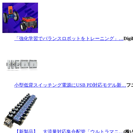
「強化学習でバランスロボットをトレーニング」…
Digi
小型低背スイッチング電源にUSB PD対応モデル新…
フ
【新製品】 大流量対応集合配管「ウルトラマニ…
(株