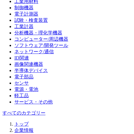
工業用材料
制御機器
電子計測器
試験・検査装置
工業計器
分析機器・理化学機器
コンピューター/周辺機器
ソフトウェア/開発ツール
ネットワーク/通信
ID関連
画像関連機器
半導体デバイス
電子部品
センサ
電源・電池
軽工品
サービス・その他
すべてのカテゴリー
トップ
企業情報