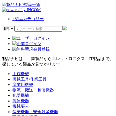
>
製品カテゴリー
製品ナビは、工業製品からエレクトロニクス、IT製品まで、
探している製品が見つかります
工作機械
機械工具/作業工具
産業用機械
物流・搬送・包装機器
化学機械
流体機器
機械要素
保安機器・安全対策機器