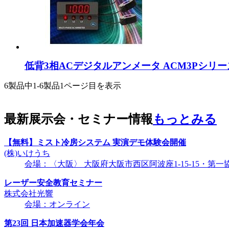
低背3相ACデジタルアンメータ ACM3Pシリー
6製品中
1-6製品
1ページ目を表示
最新展示会・セミナー情報
もっとみる
【無料】ミスト冷房システム 実演デモ体験会開催
(株)いけうち
会場：〈大阪〉 大阪府大阪市西区阿波座1-15-15・第一
レーザー安全教育セミナー
株式会社光響
会場：オンライン
第23回 日本加速器学会年会