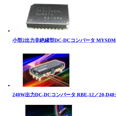
小型2出力非絶縁型DC-DCコンバータ MYSDM3
240W出力DC-DCコンバータ RBE-12／20-D