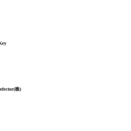
Key
 efector(株)