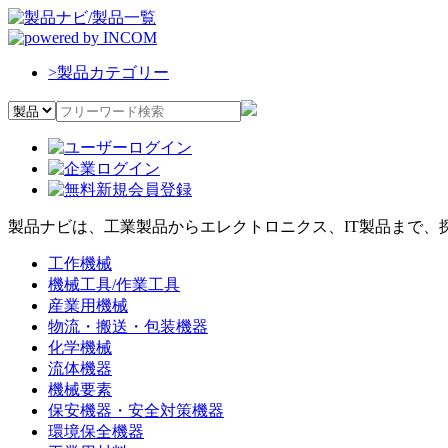
>
製品カテゴリー
製品ナビは、工業製品からエレクトロニクス、IT製品まで、
工作機械
機械工具/作業工具
産業用機械
物流・搬送・包装機器
化学機械
流体機器
機械要素
保安機器・安全対策機器
環境保全機器