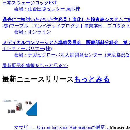
日本スウェージロックFST
会場：仙台国際センター 展示棟
過去にご検討いただいた方必見！進化した検査表システムご
(株)マーブル エンベデッドプロダクト事業本部 プロダク
会場：オンライン
メディカルコンソーシアム準備委員会 医療部材分科会 第
ホッティーポリマー(株)
会場：ナガセグローバル人財開発センター（東京都渋谷区千
最新展示会情報をもっと見る>>
最新ニュースリリース
もっとみる
マウザー、Omron Industrial Automationの最新…
Mouser