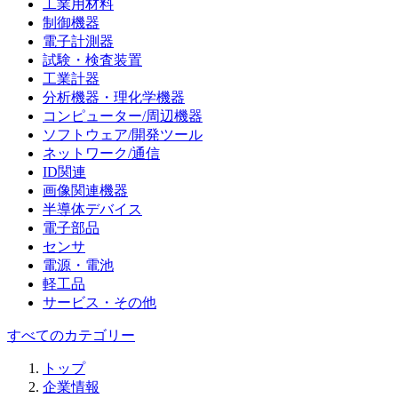
工業用材料
制御機器
電子計測器
試験・検査装置
工業計器
分析機器・理化学機器
コンピューター/周辺機器
ソフトウェア/開発ツール
ネットワーク/通信
ID関連
画像関連機器
半導体デバイス
電子部品
センサ
電源・電池
軽工品
サービス・その他
すべてのカテゴリー
トップ
企業情報