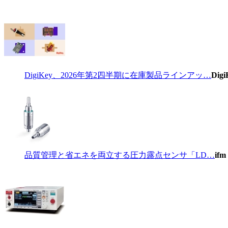
DigiKey、2026年第2四半期に在庫製品ラインアッ…
Digi
品質管理と省エネを両立する圧力露点センサ「LD…
ifm