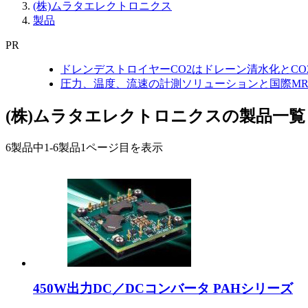
(株)ムラタエレクトロニクス
製品
PR
ドレンデストロイヤーCO2はドレーン清水化とC
圧力、温度、流速の計測ソリューションと国際MR
(株)ムラタエレクトロニクスの製品一覧
6製品中
1-6製品
1ページ目を表示
450W出力DC／DCコンバータ PAHシリーズ