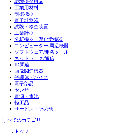
環境保全機器
工業用材料
制御機器
電子計測器
試験・検査装置
工業計器
分析機器・理化学機器
コンピューター/周辺機器
ソフトウェア/開発ツール
ネットワーク/通信
ID関連
画像関連機器
半導体デバイス
電子部品
センサ
電源・電池
軽工品
サービス・その他
すべてのカテゴリー
トップ