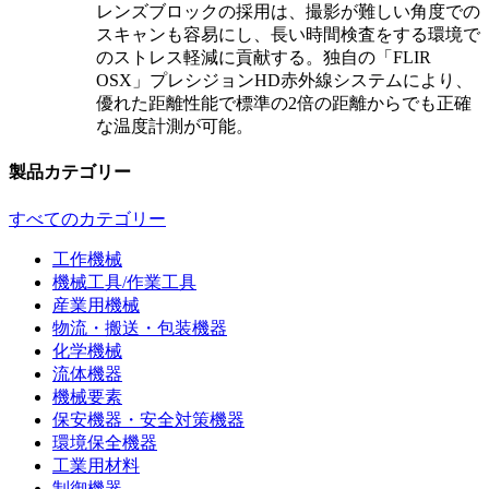
レンズブロックの採用は、撮影が難しい角度での
スキャンも容易にし、長い時間検査をする環境で
のストレス軽減に貢献する。独自の「FLIR
OSX」プレシジョンHD赤外線システムにより、
優れた距離性能で標準の2倍の距離からでも正確
な温度計測が可能。
製品カテゴリー
すべてのカテゴリー
工作機械
機械工具/作業工具
産業用機械
物流・搬送・包装機器
化学機械
流体機器
機械要素
保安機器・安全対策機器
環境保全機器
工業用材料
制御機器