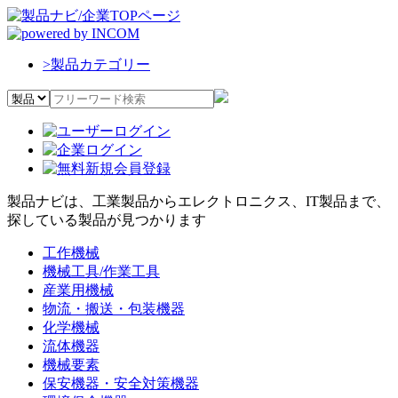
>
製品カテゴリー
製品ナビは、工業製品からエレクトロニクス、IT製品まで、
探している製品が見つかります
工作機械
機械工具/作業工具
産業用機械
物流・搬送・包装機器
化学機械
流体機器
機械要素
保安機器・安全対策機器