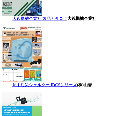
大銳機械企業社 製品カタログ
大銳機械企業社
熱中対策シェルター IDCSシリーズ
(株)山善