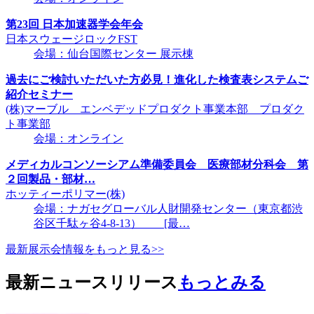
第23回 日本加速器学会年会
日本スウェージロックFST
会場：仙台国際センター 展示棟
過去にご検討いただいた方必見！進化した検査表システムご
紹介セミナー
(株)マーブル エンベデッドプロダクト事業本部 プロダク
ト事業部
会場：オンライン
メディカルコンソーシアム準備委員会 医療部材分科会 第
２回製品・部材…
ホッティーポリマー(株)
会場：ナガセグローバル人財開発センター（東京都渋
谷区千駄ヶ谷4-8-13） [最…
最新展示会情報をもっと見る>>
最新ニュースリリース
もっとみる