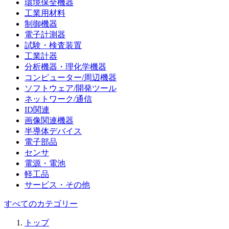
環境保全機器
工業用材料
制御機器
電子計測器
試験・検査装置
工業計器
分析機器・理化学機器
コンピューター/周辺機器
ソフトウェア/開発ツール
ネットワーク/通信
ID関連
画像関連機器
半導体デバイス
電子部品
センサ
電源・電池
軽工品
サービス・その他
すべてのカテゴリー
トップ