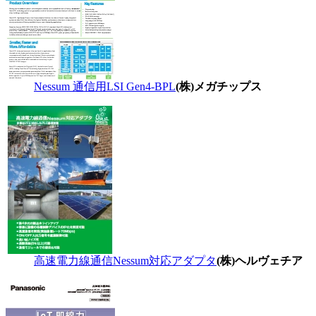
Nessum 通信用LSI Gen4-BPL
(株)メガチップス
高速電力線通信Nessum対応アダプタ
(株)ヘルヴェチア