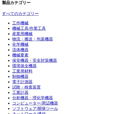
製品カテゴリー
すべてのカテゴリー
工作機械
機械工具/作業工具
産業用機械
物流・搬送・包装機器
化学機械
流体機器
機械要素
保安機器・安全対策機器
環境保全機器
工業用材料
制御機器
電子計測器
試験・検査装置
工業計器
分析機器・理化学機器
コンピューター/周辺機器
ソフトウェア/開発ツール
ネットワーク/通信