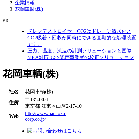
企業情報
花岡車輌(株)
PR
ドレンデストロイヤーCO2はドレーン清水化と
CO2吸着・回収が同時にできる画期的な処理装置
です。
圧力、温度、流速の計測ソリューションと国際
MRA対応JCSS認定事業者の校正ソリューション
花岡車輌(株)
社名
花岡車輌(株)
〒135-0021
住所
東京都 江東区白河2-17-10
http://www.hanaoka-
Web
corp.co.jp/