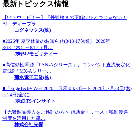
最新トピックス情報
【9/17 ウェビナー】「外観検査の正解はひとつじゃない！
AI・ディープラ…
コグネックス(株)
■2026年 夏季休業のお知らせ(8/13-17休業） 2026年
8/13（木）～8/17（月…
(株)M2モビリティー
■高信頼性電源「PAN-Aシリーズ」、コンパクト直流安定化
電源P「MX-Aシリー…
菊水電子工業(株)
■「EdgeTech+ West 2026」展示会レポート 2026年7月23日(木)
～24日(金)に…
(株)DTSインサイト
【光響製品導入をご検討の方へ 補助金・リース・税制優遇
制度を活用した導…
株式会社光響