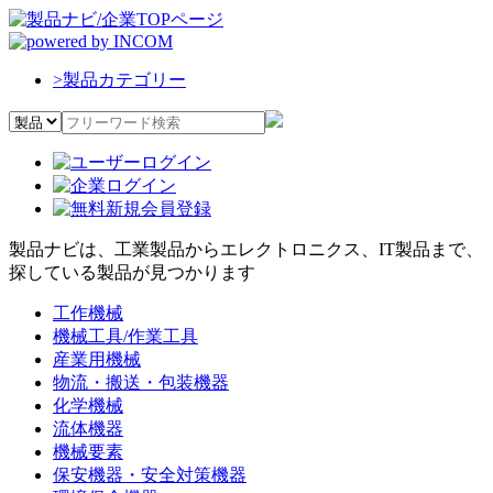
>
製品カテゴリー
製品ナビは、工業製品からエレクトロニクス、IT製品まで、
探している製品が見つかります
工作機械
機械工具/作業工具
産業用機械
物流・搬送・包装機器
化学機械
流体機器
機械要素
保安機器・安全対策機器