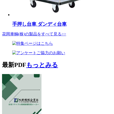
手押し台車 ダンディ台車
花岡車輌(株)の製品をすべて見る>>
最新PDF
もっとみる