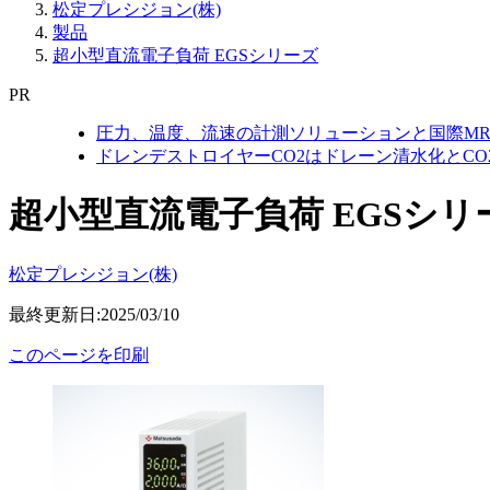
松定プレシジョン(株)
製品
超小型直流電子負荷 EGSシリーズ
PR
圧力、温度、流速の計測ソリューションと国際MR
ドレンデストロイヤーCO2はドレーン清水化とC
超小型直流電子負荷 EGSシリ
松定プレシジョン(株)
最終更新日:2025/03/10
このページを印刷