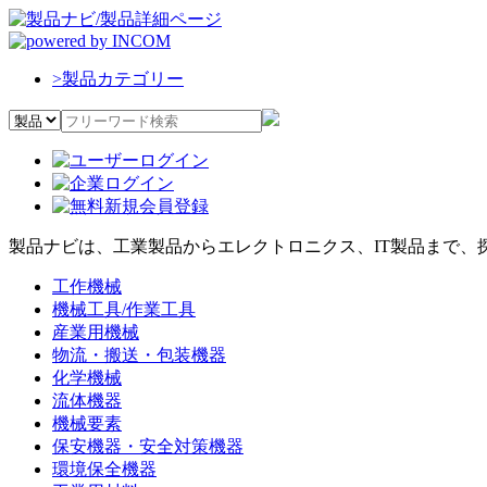
>
製品カテゴリー
製品ナビは、工業製品からエレクトロニクス、IT製品まで、
工作機械
機械工具/作業工具
産業用機械
物流・搬送・包装機器
化学機械
流体機器
機械要素
保安機器・安全対策機器
環境保全機器