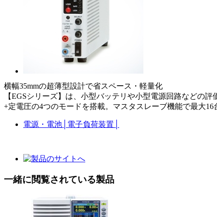
横幅35mmの超薄型設計で省スペース・軽量化
【EGSシリーズ】は、小型バッテリや小型電源回路などの
+定電圧の4つのモードを搭載。マスタスレーブ機能で最大1
電源・電池
│
電子負荷装置
│
一緒に閲覧されている製品