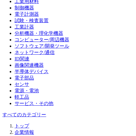
工業用材料
制御機器
電子計測器
試験・検査装置
工業計器
分析機器・理化学機器
コンピューター/周辺機器
ソフトウェア/開発ツール
ネットワーク/通信
ID関連
画像関連機器
半導体デバイス
電子部品
センサ
電源・電池
軽工品
サービス・その他
すべてのカテゴリー
トップ
企業情報