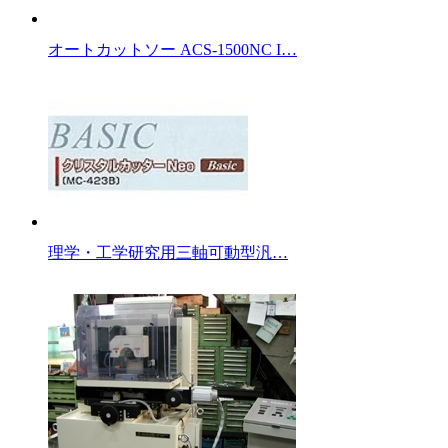
オートカットソー ACS-1500NC I…
理学・工学研究用三軸可動型汎…