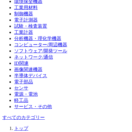
環境保全機器
工業用材料
制御機器
電子計測器
試験・検査装置
工業計器
分析機器・理化学機器
コンピューター/周辺機器
ソフトウェア/開発ツール
ネットワーク/通信
ID関連
画像関連機器
半導体デバイス
電子部品
センサ
電源・電池
軽工品
サービス・その他
すべてのカテゴリー
トップ