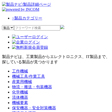
>
製品カテゴリー
製品ナビは、工業製品からエレクトロニクス、IT製品まで、
探している製品が見つかります
工作機械
機械工具/作業工具
産業用機械
物流・搬送・包装機器
化学機械
流体機器
機械要素
保安機器・安全対策機器