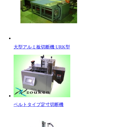
大型アルミ板切断機 URK型
ベルトタイプ定寸切断機