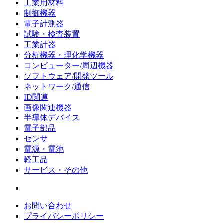
工業用材料
制御機器
電子計測器
試験・検査装置
工業計器
分析機器・理化学機器
コンピューター/周辺機器
ソフトウェア/開発ツール
ネットワーク/通信
ID関連
画像関連機器
半導体デバイス
電子部品
センサ
電源・電池
軽工品
サービス・その他
お問い合わせ
プライバシーポリシー