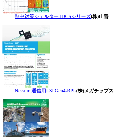
熱中対策シェルター IDCSシリーズ
(株)山善
Nessum 通信用LSI Gen4-BPL
(株)メガチップス