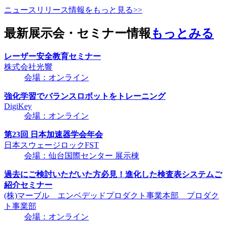
ニュースリリース情報をもっと見る>>
最新展示会・セミナー情報
もっとみる
レーザー安全教育セミナー
株式会社光響
会場：オンライン
強化学習でバランスロボットをトレーニング
DigiKey
会場：オンライン
第23回 日本加速器学会年会
日本スウェージロックFST
会場：仙台国際センター 展示棟
過去にご検討いただいた方必見！進化した検査表システムご
紹介セミナー
(株)マーブル エンベデッドプロダクト事業本部 プロダク
ト事業部
会場：オンライン