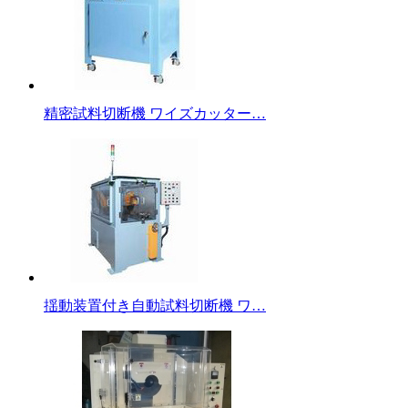
精密試料切断機 ワイズカッター…
揺動装置付き自動試料切断機 ワ…