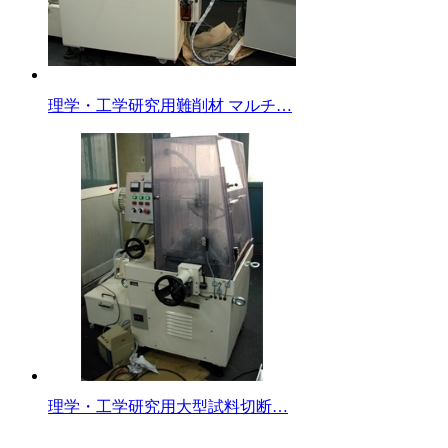
理学・工学研究用難削材 マルチ…
理学・工学研究用大型試料切断…