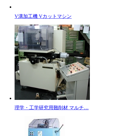
V溝加工機 Vカットマシン
理学・工学研究用難削材 マルチ…