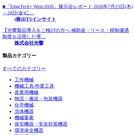
■「EdgeTech+ West 2026」展示会レポート 2026年7月23日(木)
～24日(金)に…
(株)DTSインサイト
【光響製品導入をご検討の方へ 補助金・リース・税制優遇
制度を活用した導…
株式会社光響
製品カテゴリー
すべてのカテゴリー
工作機械
機械工具/作業工具
産業用機械
物流・搬送・包装機器
化学機械
流体機器
機械要素
保安機器・安全対策機器
環境保全機器