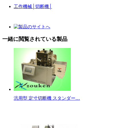
工作機械
│
切断機
│
一緒に閲覧されている製品
汎用型 定寸切断機 スタンダー…