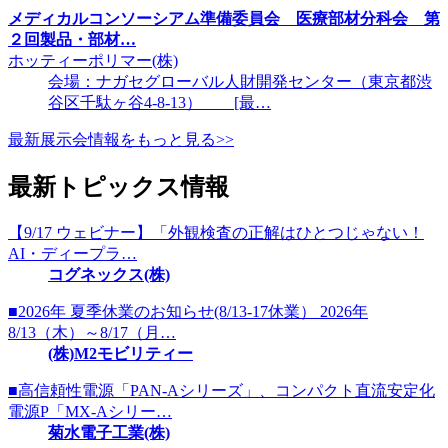
メディカルコンソーシアム準備委員会 医療部材分科会 第
２回製品・部材…
ホッティーポリマー(株)
会場：ナガセグローバル人財開発センター（東京都渋
谷区千駄ヶ谷4-8-13） [最…
最新展示会情報をもっと見る>>
最新トピックス情報
【9/17 ウェビナー】「外観検査の正解はひとつじゃない！
AI・ディープラ…
コグネックス(株)
■2026年 夏季休業のお知らせ(8/13-17休業） 2026年
8/13（木）～8/17（月…
(株)M2モビリティー
■高信頼性電源「PAN-Aシリーズ」、コンパクト直流安定化
電源P「MX-Aシリー…
菊水電子工業(株)