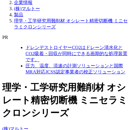
企業情報
(株)マルトー
製品
理学・工学研究用難削材 オシレート精密切断機 ミニセ
ラミクロンシリーズ
PR
ドレンデストロイヤーCO2はドレーン清水化と
CO2吸着・回収が同時にできる画期的な処理装置
です。
圧力、温度、流速の計測ソリューションと国際
MRA対応JCSS認定事業者の校正ソリューション
理学・工学研究用難削材 オシ
レート精密切断機 ミニセラミ
クロンシリーズ
(株)マルトー