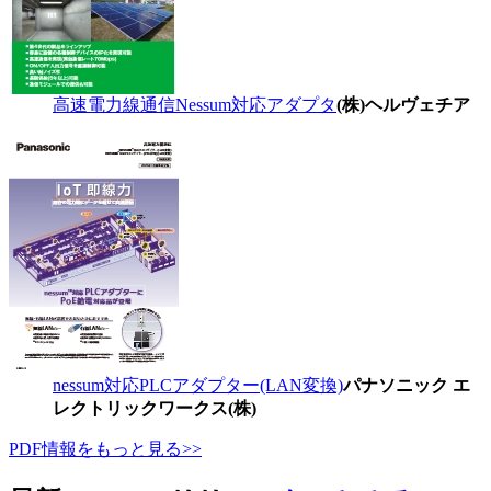
高速電力線通信Nessum対応アダプタ
(株)ヘルヴェチア
nessum対応PLCアダプター(LAN変換)
パナソニック エ
レクトリックワークス(株)
PDF情報をもっと見る>>