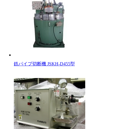
鉄パイプ切断機 JSKH-D455型