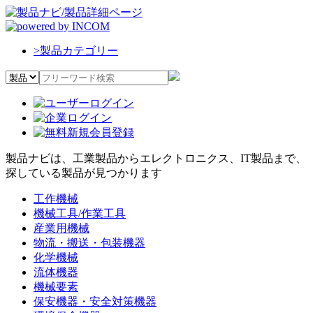
>
製品カテゴリー
製品ナビは、工業製品からエレクトロニクス、IT製品まで、
探している製品が見つかります
工作機械
機械工具/作業工具
産業用機械
物流・搬送・包装機器
化学機械
流体機器
機械要素
保安機器・安全対策機器