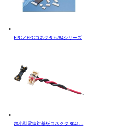
FPC／FFCコネクタ 6284シリーズ
超小型電線対基板コネクタ 8041…