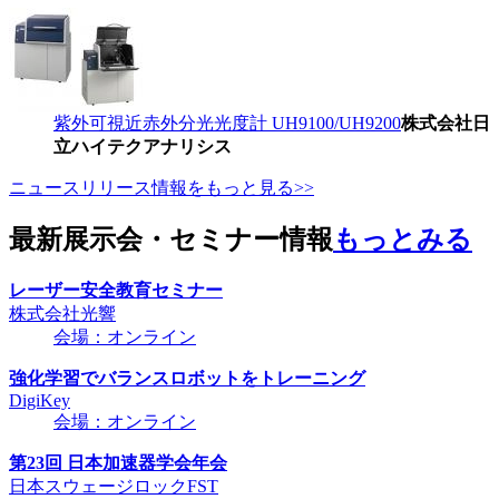
紫外可視近赤外分光光度計 UH9100/UH9200
株式会社日
立ハイテクアナリシス
ニュースリリース情報をもっと見る>>
最新展示会・セミナー情報
もっとみる
レーザー安全教育セミナー
株式会社光響
会場：オンライン
強化学習でバランスロボットをトレーニング
DigiKey
会場：オンライン
第23回 日本加速器学会年会
日本スウェージロックFST