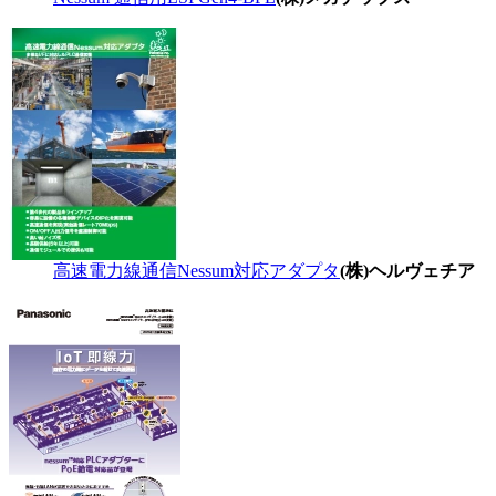
高速電力線通信Nessum対応アダプタ
(株)ヘルヴェチア