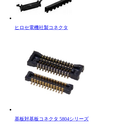
ヒロセ電機社製コネクタ
基板対基板コネクタ 5804シリーズ