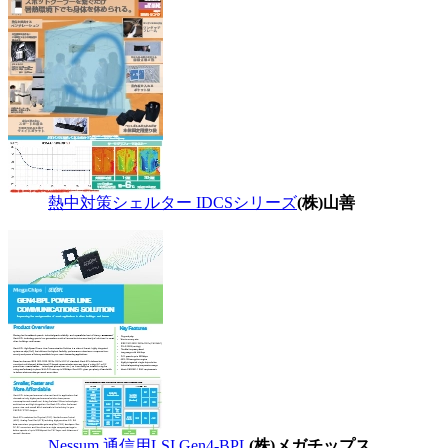
熱中対策シェルター IDCSシリーズ
(株)山善
Nessum 通信用LSI Gen4-BPL
(株)メガチップス