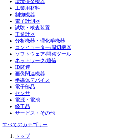
環境保全機器
工業用材料
制御機器
電子計測器
試験・検査装置
工業計器
分析機器・理化学機器
コンピューター/周辺機器
ソフトウェア/開発ツール
ネットワーク/通信
ID関連
画像関連機器
半導体デバイス
電子部品
センサ
電源・電池
軽工品
サービス・その他
すべてのカテゴリー
トップ