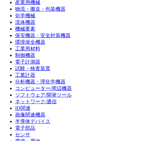
産業用機械
物流・搬送・包装機器
化学機械
流体機器
機械要素
保安機器・安全対策機器
環境保全機器
工業用材料
制御機器
電子計測器
試験・検査装置
工業計器
分析機器・理化学機器
コンピューター/周辺機器
ソフトウェア/開発ツール
ネットワーク/通信
ID関連
画像関連機器
半導体デバイス
電子部品
センサ