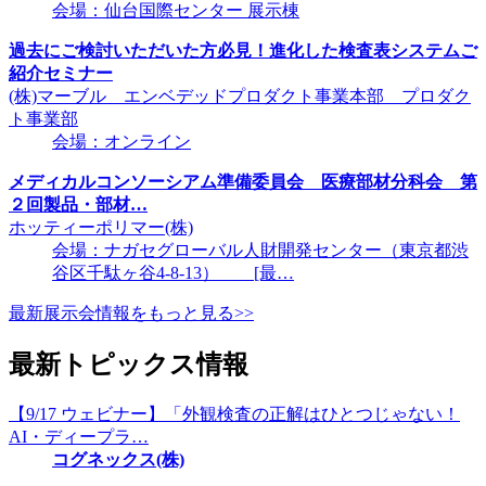
会場：仙台国際センター 展示棟
過去にご検討いただいた方必見！進化した検査表システムご
紹介セミナー
(株)マーブル エンベデッドプロダクト事業本部 プロダク
ト事業部
会場：オンライン
メディカルコンソーシアム準備委員会 医療部材分科会 第
２回製品・部材…
ホッティーポリマー(株)
会場：ナガセグローバル人財開発センター（東京都渋
谷区千駄ヶ谷4-8-13） [最…
最新展示会情報をもっと見る>>
最新トピックス情報
【9/17 ウェビナー】「外観検査の正解はひとつじゃない！
AI・ディープラ…
コグネックス(株)