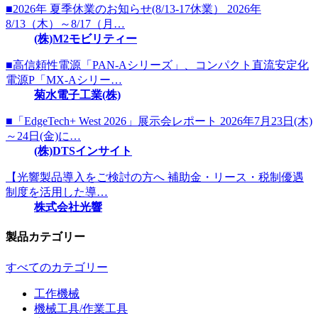
■2026年 夏季休業のお知らせ(8/13-17休業） 2026年
8/13（木）～8/17（月…
(株)M2モビリティー
■高信頼性電源「PAN-Aシリーズ」、コンパクト直流安定化
電源P「MX-Aシリー…
菊水電子工業(株)
■「EdgeTech+ West 2026」展示会レポート 2026年7月23日(木)
～24日(金)に…
(株)DTSインサイト
【光響製品導入をご検討の方へ 補助金・リース・税制優遇
制度を活用した導…
株式会社光響
製品カテゴリー
すべてのカテゴリー
工作機械
機械工具/作業工具