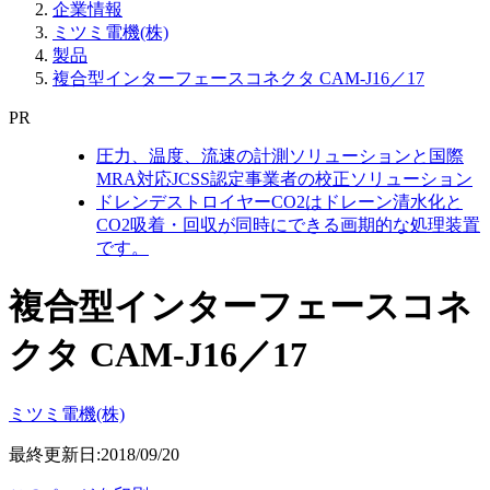
企業情報
ミツミ電機(株)
製品
複合型インターフェースコネクタ CAM-J16／17
PR
圧力、温度、流速の計測ソリューションと国際
MRA対応JCSS認定事業者の校正ソリューション
ドレンデストロイヤーCO2はドレーン清水化と
CO2吸着・回収が同時にできる画期的な処理装置
です。
複合型インターフェースコネ
クタ CAM-J16／17
ミツミ電機(株)
最終更新日:2018/09/20