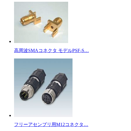
高周波SMAコネクタ モデルPSF-S…
フリーアセンブリ用M12コネクタ…