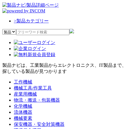
>
製品カテゴリー
製品ナビは、工業製品からエレクトロニクス、IT製品まで、
探している製品が見つかります
工作機械
機械工具/作業工具
産業用機械
物流・搬送・包装機器
化学機械
流体機器
機械要素
保安機器・安全対策機器