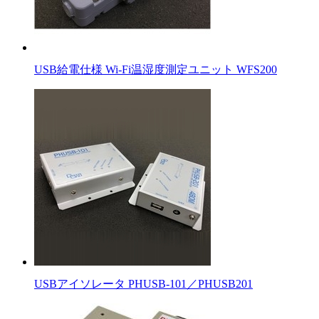
USB給電仕様 Wi-Fi温湿度測定ユニット WFS200
USBアイソレータ PHUSB-101／PHUSB201