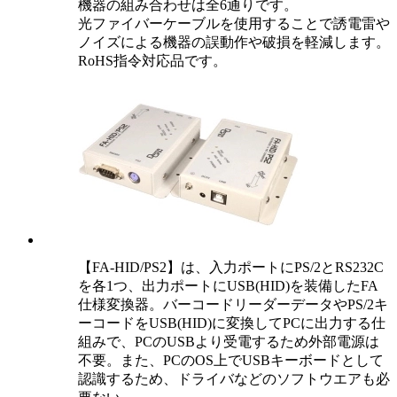
機器の組み合わせは全6通りです。
光ファイバーケーブルを使用することで誘電雷や
ノイズによる機器の誤動作や破損を軽減します。
RoHS指令対応品です。
【FA-HID/PS2】は、入力ポートにPS/2とRS232C
を各1つ、出力ポートにUSB(HID)を装備したFA
仕様変換器。バーコードリーダーデータやPS/2キ
ーコードをUSB(HID)に変換してPCに出力する仕
組みで、PCのUSBより受電するため外部電源は
不要。また、PCのOS上でUSBキーボードとして
認識するため、ドライバなどのソフトウエアも必