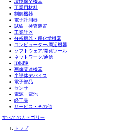
環境保全機器
工業用材料
制御機器
電子計測器
試験・検査装置
工業計器
分析機器・理化学機器
コンピューター/周辺機器
ソフトウェア/開発ツール
ネットワーク/通信
ID関連
画像関連機器
半導体デバイス
電子部品
センサ
電源・電池
軽工品
サービス・その他
すべてのカテゴリー
トップ