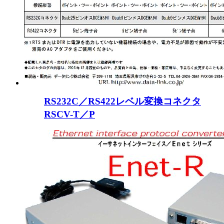
RS232C／RS422レベル変換コネクタ
RSCV-T／P