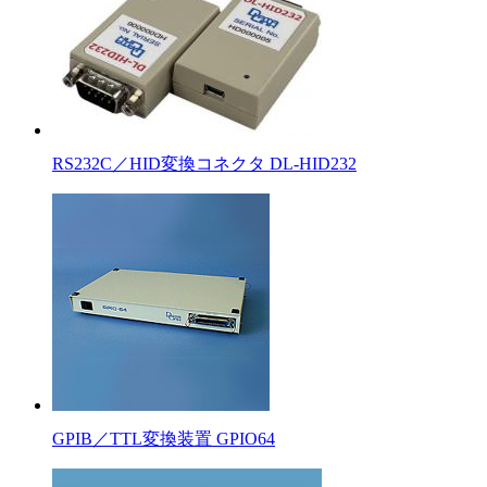
RS232C／HID変換コネクタ DL-HID232
GPIB／TTL変換装置 GPIO64