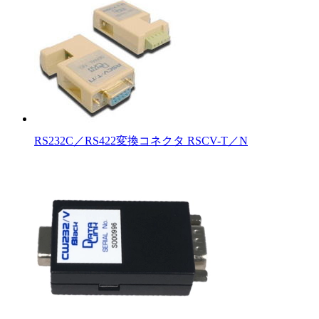
RS232C／RS422変換コネクタ RSCV-T／N