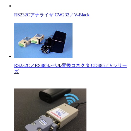
RS232Cアナライザ CW232／V-Black
RS232C／RS485レベル変換コネクタ CD485／Vシリー
ズ