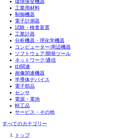
環境保全機器
工業用材料
制御機器
電子計測器
試験・検査装置
工業計器
分析機器・理化学機器
コンピューター/周辺機器
ソフトウェア/開発ツール
ネットワーク/通信
ID関連
画像関連機器
半導体デバイス
電子部品
センサ
電源・電池
軽工品
サービス・その他
すべてのカテゴリー
トップ