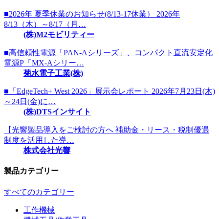
■2026年 夏季休業のお知らせ(8/13-17休業） 2026年
8/13（木）～8/17（月…
(株)M2モビリティー
■高信頼性電源「PAN-Aシリーズ」、コンパクト直流安定化
電源P「MX-Aシリー…
菊水電子工業(株)
■「EdgeTech+ West 2026」展示会レポート 2026年7月23日(木)
～24日(金)に…
(株)DTSインサイト
【光響製品導入をご検討の方へ 補助金・リース・税制優遇
制度を活用した導…
株式会社光響
製品カテゴリー
すべてのカテゴリー
工作機械