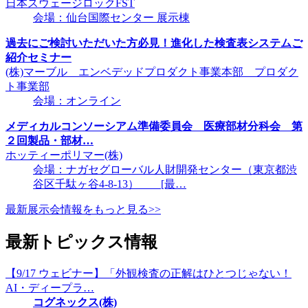
日本スウェージロックFST
会場：仙台国際センター 展示棟
過去にご検討いただいた方必見！進化した検査表システムご
紹介セミナー
(株)マーブル エンベデッドプロダクト事業本部 プロダク
ト事業部
会場：オンライン
メディカルコンソーシアム準備委員会 医療部材分科会 第
２回製品・部材…
ホッティーポリマー(株)
会場：ナガセグローバル人財開発センター（東京都渋
谷区千駄ヶ谷4-8-13） [最…
最新展示会情報をもっと見る>>
最新トピックス情報
【9/17 ウェビナー】「外観検査の正解はひとつじゃない！
AI・ディープラ…
コグネックス(株)