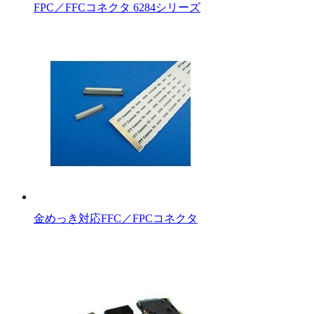
FPC／FFCコネクタ 6284シリーズ
金めっき対応FFC／FPCコネクタ