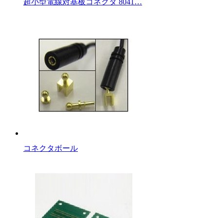
超小型電線対基板コネクタ 8041…
コネクタボール