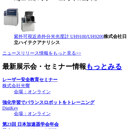
紫外可視近赤外分光光度計 UH9100/UH9200
株式会社日
立ハイテクアナリシス
ニュースリリース情報をもっと見る>>
最新展示会・セミナー情報
もっとみる
レーザー安全教育セミナー
株式会社光響
会場：オンライン
強化学習でバランスロボットをトレーニング
DigiKey
会場：オンライン
第23回 日本加速器学会年会