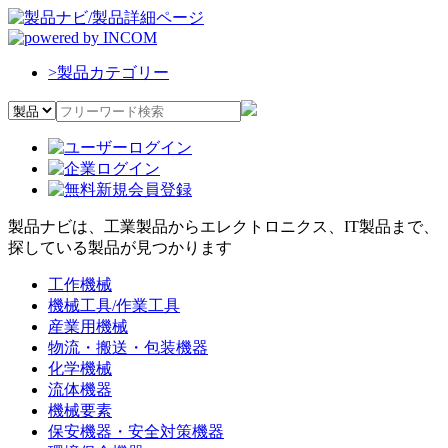
>
製品カテゴリー
製品ナビは、工業製品からエレクトロニクス、IT製品まで、
探している製品が見つかります
工作機械
機械工具/作業工具
産業用機械
物流・搬送・包装機器
化学機械
流体機器
機械要素
保安機器・安全対策機器