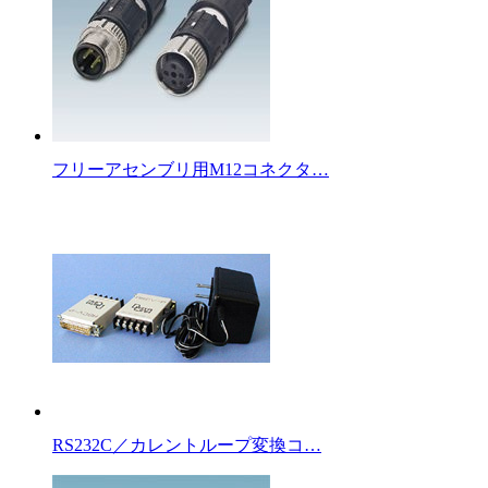
フリーアセンブリ用M12コネクタ…
RS232C／カレントループ変換コ…