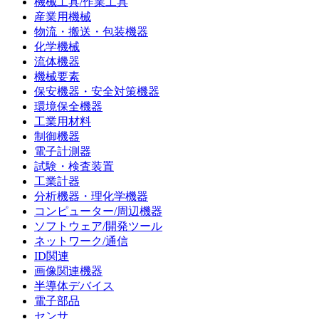
機械工具/作業工具
産業用機械
物流・搬送・包装機器
化学機械
流体機器
機械要素
保安機器・安全対策機器
環境保全機器
工業用材料
制御機器
電子計測器
試験・検査装置
工業計器
分析機器・理化学機器
コンピューター/周辺機器
ソフトウェア/開発ツール
ネットワーク/通信
ID関連
画像関連機器
半導体デバイス
電子部品
センサ