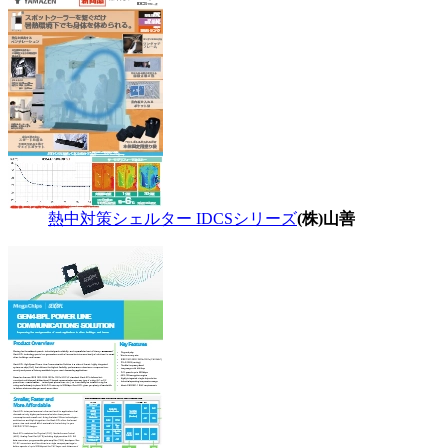
熱中対策シェルター IDCSシリーズ
(株)山善