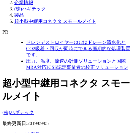
企業情報
(株)ハギテック
製品
超小型中継用コネクタ スモールメイト
PR
ドレンデストロイヤーCO2はドレーン清水化と
CO2吸着・回収が同時にできる画期的な処理装置
です。
圧力、温度、流速の計測ソリューションと国際
MRA対応JCSS認定事業者の校正ソリューション
超小型中継用コネクタ スモー
ルメイト
(株)ハギテック
最終更新日:2019/09/05