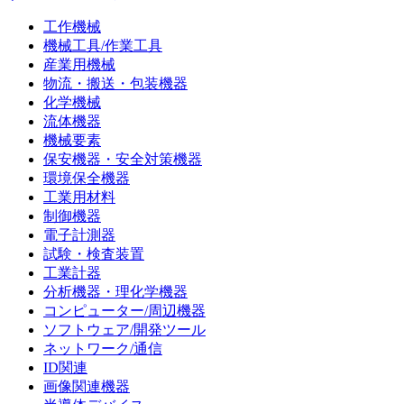
工作機械
機械工具/作業工具
産業用機械
物流・搬送・包装機器
化学機械
流体機器
機械要素
保安機器・安全対策機器
環境保全機器
工業用材料
制御機器
電子計測器
試験・検査装置
工業計器
分析機器・理化学機器
コンピューター/周辺機器
ソフトウェア/開発ツール
ネットワーク/通信
ID関連
画像関連機器