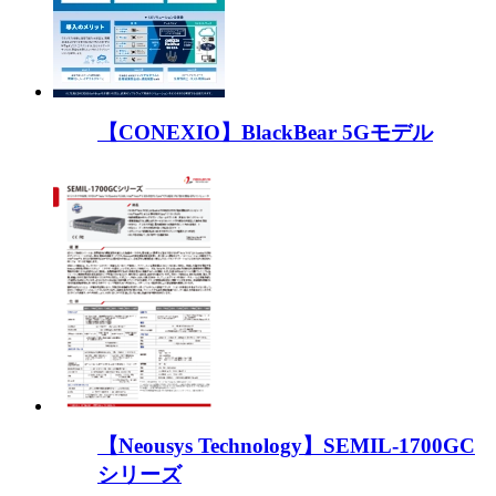
【CONEXIO】BlackBear 5Gモデル
【Neousys Technology】SEMIL-1700GC
シリーズ