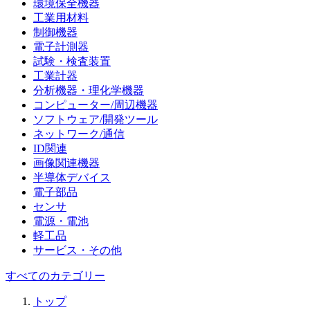
環境保全機器
工業用材料
制御機器
電子計測器
試験・検査装置
工業計器
分析機器・理化学機器
コンピューター/周辺機器
ソフトウェア/開発ツール
ネットワーク/通信
ID関連
画像関連機器
半導体デバイス
電子部品
センサ
電源・電池
軽工品
サービス・その他
すべてのカテゴリー
トップ