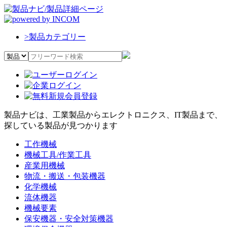
>
製品カテゴリー
製品ナビは、工業製品からエレクトロニクス、IT製品まで、
探している製品が見つかります
工作機械
機械工具/作業工具
産業用機械
物流・搬送・包装機器
化学機械
流体機器
機械要素
保安機器・安全対策機器