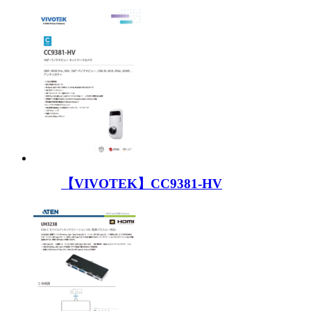
【VIVOTEK】CC9381-HV