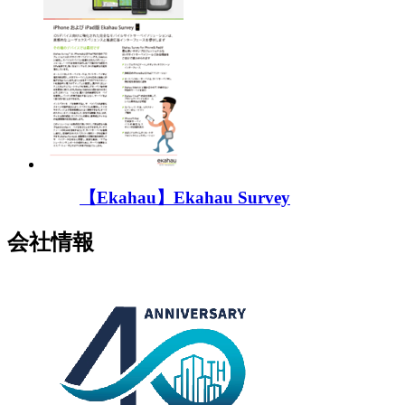
【Ekahau】Ekahau Survey
会社情報