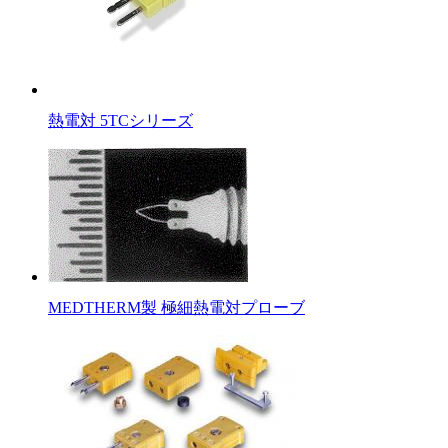
熱電対 5TCシリーズ
MEDTHERM製 極細熱電対プローブ