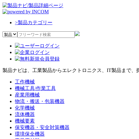
>
製品カテゴリー
製品ナビは、工業製品からエレクトロニクス、IT製品まで、
工作機械
機械工具/作業工具
産業用機械
物流・搬送・包装機器
化学機械
流体機器
機械要素
保安機器・安全対策機器
環境保全機器