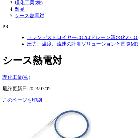
理化工業(株)
製品
シース熱電対
PR
ドレンデストロイヤーCO2はドレーン清水化とC
圧力、温度、流速の計測ソリューションと国際MR
シース熱電対
理化工業(株)
最終更新日:2023/07/05
このページを印刷