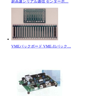
超高速シリアル通信 センターボ…
VMEバックボード VME-J1バック…