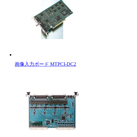
画像入力ボード MTPCI-DC2