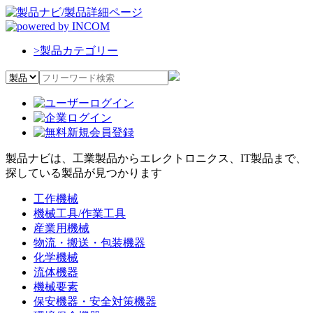
>
製品カテゴリー
製品ナビは、工業製品からエレクトロニクス、IT製品まで、
探している製品が見つかります
工作機械
機械工具/作業工具
産業用機械
物流・搬送・包装機器
化学機械
流体機器
機械要素
保安機器・安全対策機器