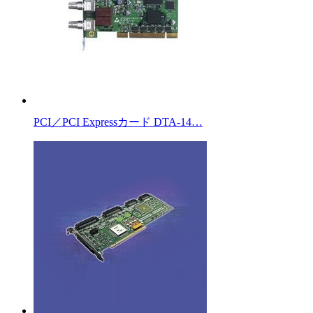
PCI／PCI Expressカード DTA-14…