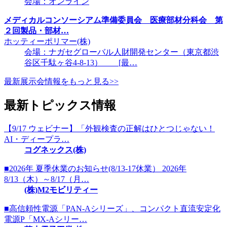
会場：オンライン
メディカルコンソーシアム準備委員会 医療部材分科会 第
２回製品・部材…
ホッティーポリマー(株)
会場：ナガセグローバル人財開発センター（東京都渋
谷区千駄ヶ谷4-8-13） [最…
最新展示会情報をもっと見る>>
最新トピックス情報
【9/17 ウェビナー】「外観検査の正解はひとつじゃない！
AI・ディープラ…
コグネックス(株)
■2026年 夏季休業のお知らせ(8/13-17休業） 2026年
8/13（木）～8/17（月…
(株)M2モビリティー
■高信頼性電源「PAN-Aシリーズ」、コンパクト直流安定化
電源P「MX-Aシリー…