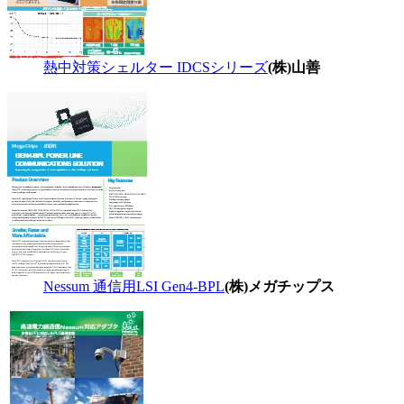
熱中対策シェルター IDCSシリーズ
(株)山善
Nessum 通信用LSI Gen4-BPL
(株)メガチップス