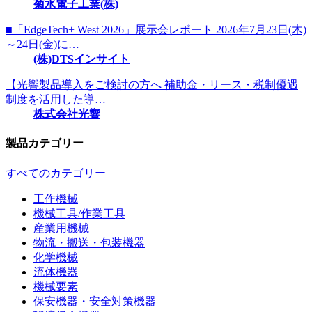
菊水電子工業(株)
■「EdgeTech+ West 2026」展示会レポート 2026年7月23日(木)
～24日(金)に…
(株)DTSインサイト
【光響製品導入をご検討の方へ 補助金・リース・税制優遇
制度を活用した導…
株式会社光響
製品カテゴリー
すべてのカテゴリー
工作機械
機械工具/作業工具
産業用機械
物流・搬送・包装機器
化学機械
流体機器
機械要素
保安機器・安全対策機器