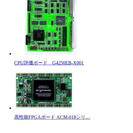
CPU評価ボード G4250EB-X001
高性能FPGAボード ACM-018シリ…