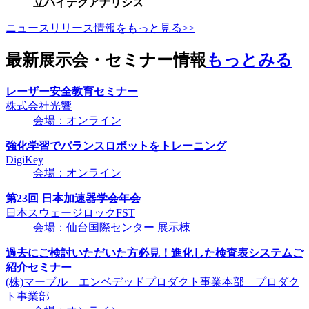
立ハイテクアナリシス
ニュースリリース情報をもっと見る>>
最新展示会・セミナー情報
もっとみる
レーザー安全教育セミナー
株式会社光響
会場：オンライン
強化学習でバランスロボットをトレーニング
DigiKey
会場：オンライン
第23回 日本加速器学会年会
日本スウェージロックFST
会場：仙台国際センター 展示棟
過去にご検討いただいた方必見！進化した検査表システムご
紹介セミナー
(株)マーブル エンベデッドプロダクト事業本部 プロダク
ト事業部