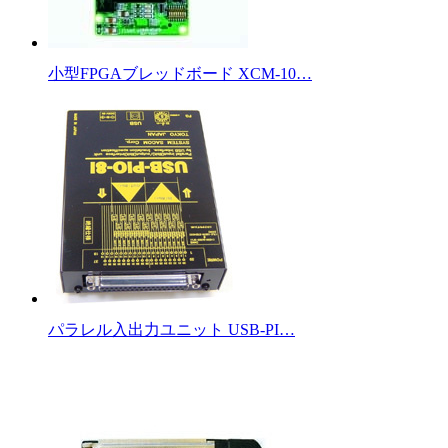
小型FPGAブレッドボード XCM-10…
パラレル入出力ユニット USB-PI…