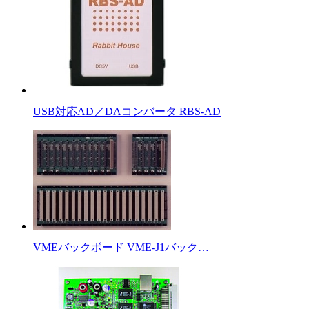
USB対応AD／DAコンバータ RBS-AD
VMEバックボード VME-J1バック…