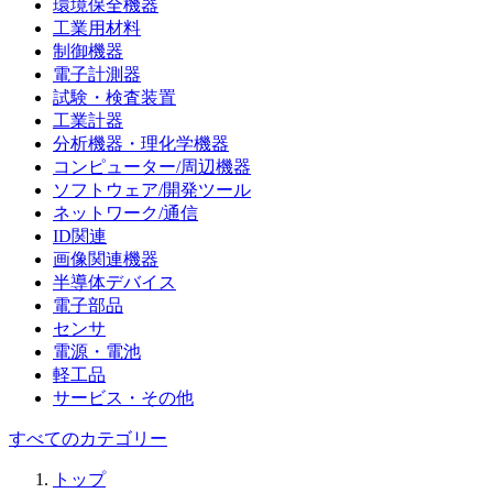
環境保全機器
工業用材料
制御機器
電子計測器
試験・検査装置
工業計器
分析機器・理化学機器
コンピューター/周辺機器
ソフトウェア/開発ツール
ネットワーク/通信
ID関連
画像関連機器
半導体デバイス
電子部品
センサ
電源・電池
軽工品
サービス・その他
すべてのカテゴリー
トップ