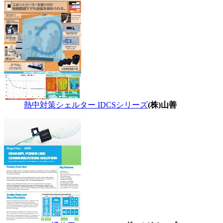
熱中対策シェルター IDCSシリーズ
(株)山善