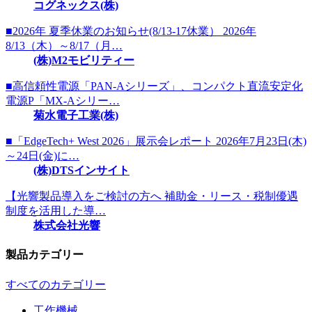
コグネックス(株)
■2026年 夏季休業のお知らせ(8/13-17休業） 2026年
8/13（木）～8/17（月…
(株)M2モビリティー
■高信頼性電源「PAN-Aシリーズ」、コンパクト直流安定化
電源P「MX-Aシリー…
菊水電子工業(株)
■「EdgeTech+ West 2026」展示会レポート 2026年7月23日(木)
～24日(金)に…
(株)DTSインサイト
【光響製品導入をご検討の方へ 補助金・リース・税制優遇
制度を活用した導…
株式会社光響
製品カテゴリー
すべてのカテゴリー
工作機械