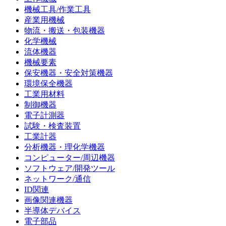
機械工具/作業工具
産業用機械
物流・搬送・包装機器
化学機械
流体機器
機械要素
保安機器・安全対策機器
環境保全機器
工業用材料
制御機器
電子計測器
試験・検査装置
工業計器
分析機器・理化学機器
コンピューター/周辺機器
ソフトウェア/開発ツール
ネットワーク/通信
ID関連
画像関連機器
半導体デバイス
電子部品