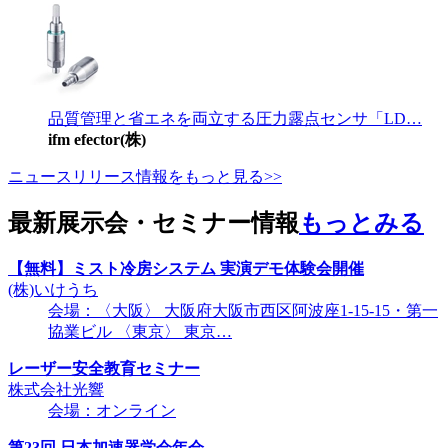
品質管理と省エネを両立する圧力露点センサ「LD…
ifm efector(株)
ニュースリリース情報をもっと見る>>
最新展示会・セミナー情報
もっとみる
【無料】ミスト冷房システム 実演デモ体験会開催
(株)いけうち
会場：〈大阪〉 大阪府大阪市西区阿波座1-15-15・第一
協業ビル 〈東京〉 東京…
レーザー安全教育セミナー
株式会社光響
会場：オンライン
第23回 日本加速器学会年会