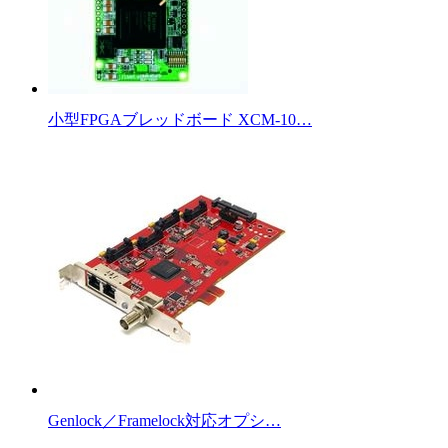
小型FPGAブレッドボード XCM-10…
Genlock／Framelock対応オプシ…