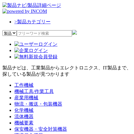
>
製品カテゴリー
製品ナビは、工業製品からエレクトロニクス、IT製品まで、
探している製品が見つかります
工作機械
機械工具/作業工具
産業用機械
物流・搬送・包装機器
化学機械
流体機器
機械要素
保安機器・安全対策機器