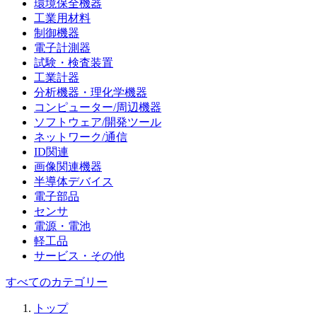
環境保全機器
工業用材料
制御機器
電子計測器
試験・検査装置
工業計器
分析機器・理化学機器
コンピューター/周辺機器
ソフトウェア/開発ツール
ネットワーク/通信
ID関連
画像関連機器
半導体デバイス
電子部品
センサ
電源・電池
軽工品
サービス・その他
すべてのカテゴリー
トップ