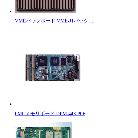
VMEバックボード VME-J1バック…
PMCメモリボード DPM-443-PbF