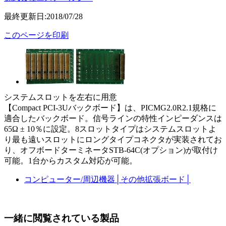
最終更新日:2018/07/28
このページを印刷
システムスロットを左右に用意
【Compact PCI-3Uバックボード】は、PICMG2.0R2.1規格に
適合したバックボード。信号ラインの特性インピーダンスは
65Ω ± 10％に設定。8スロットタイプはシステムスロットよ
り最も遠いスロットにロングタイプコネクタが実装されてお
り、オフボードターミネータSTB-64C(オプション)が取付け
可能。1台からカスタム対応が可能。
コンピューター/周辺機器
│
その他拡張ボード
│
一緒に閲覧されている製品