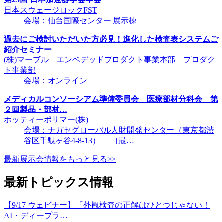
日本スウェージロックFST
会場：仙台国際センター 展示棟
過去にご検討いただいた方必見！進化した検査表システムご
紹介セミナー
(株)マーブル エンベデッドプロダクト事業本部 プロダク
ト事業部
会場：オンライン
メディカルコンソーシアム準備委員会 医療部材分科会 第
２回製品・部材…
ホッティーポリマー(株)
会場：ナガセグローバル人財開発センター（東京都渋
谷区千駄ヶ谷4-8-13） [最…
最新展示会情報をもっと見る>>
最新トピックス情報
【9/17 ウェビナー】「外観検査の正解はひとつじゃない！
AI・ディープラ…