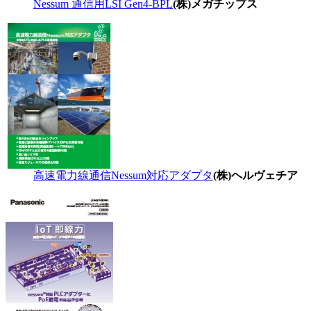
Nessum 通信用LSI Gen4-BPL
(株)メガチップス
高速電力線通信Nessum対応アダプタ
(株)ヘルヴェチア