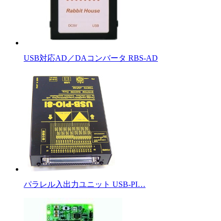
USB対応AD／DAコンバータ RBS-AD
パラレル入出力ユニット USB-PI…