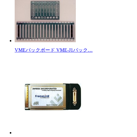
VMEバックボード VME-J1バック…