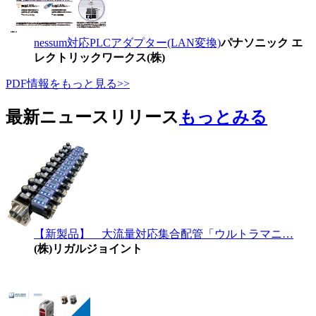
nessum対応PLCアダプター(LAN変換)
パナソニック エ
レクトリックワークス(株)
PDF情報をもっと見る>>
最新ニュースリリース
もっとみる
【新製品】 大流量対応集合配管「ウルトラマニ…
(株)リガルジョイント