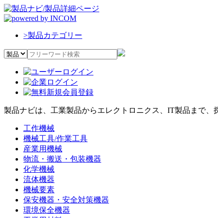
>
製品カテゴリー
製品ナビは、工業製品からエレクトロニクス、IT製品まで、
工作機械
機械工具/作業工具
産業用機械
物流・搬送・包装機器
化学機械
流体機器
機械要素
保安機器・安全対策機器
環境保全機器