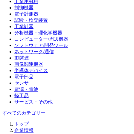
工業用材料
制御機器
電子計測器
試験・検査装置
工業計器
分析機器・理化学機器
コンピューター/周辺機器
ソフトウェア/開発ツール
ネットワーク/通信
ID関連
画像関連機器
半導体デバイス
電子部品
センサ
電源・電池
軽工品
サービス・その他
すべてのカテゴリー
トップ
企業情報