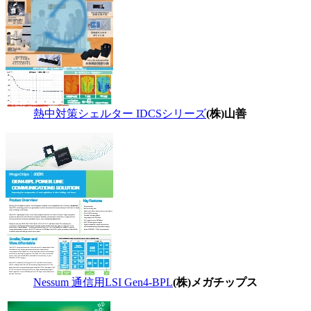
熱中対策シェルター IDCSシリーズ
(株)山善
Nessum 通信用LSI Gen4-BPL
(株)メガチップス