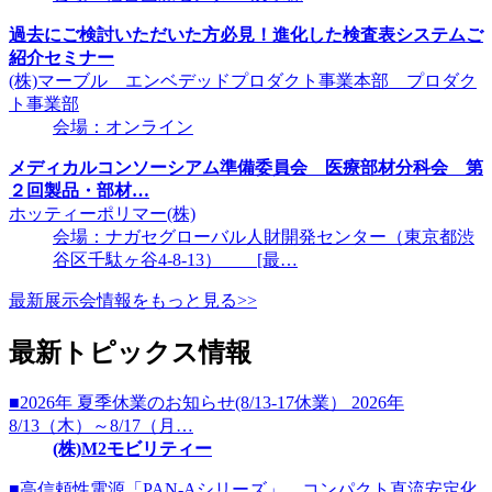
過去にご検討いただいた方必見！進化した検査表システムご
紹介セミナー
(株)マーブル エンベデッドプロダクト事業本部 プロダク
ト事業部
会場：オンライン
メディカルコンソーシアム準備委員会 医療部材分科会 第
２回製品・部材…
ホッティーポリマー(株)
会場：ナガセグローバル人財開発センター（東京都渋
谷区千駄ヶ谷4-8-13） [最…
最新展示会情報をもっと見る>>
最新トピックス情報
■2026年 夏季休業のお知らせ(8/13-17休業） 2026年
8/13（木）～8/17（月…
(株)M2モビリティー
■高信頼性電源「PAN-Aシリーズ」、コンパクト直流安定化