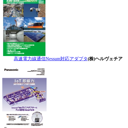
高速電力線通信Nessum対応アダプタ
(株)ヘルヴェチア