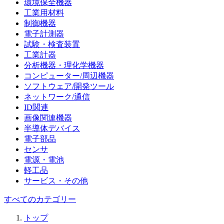
環境保全機器
工業用材料
制御機器
電子計測器
試験・検査装置
工業計器
分析機器・理化学機器
コンピューター/周辺機器
ソフトウェア/開発ツール
ネットワーク/通信
ID関連
画像関連機器
半導体デバイス
電子部品
センサ
電源・電池
軽工品
サービス・その他
すべてのカテゴリー
トップ