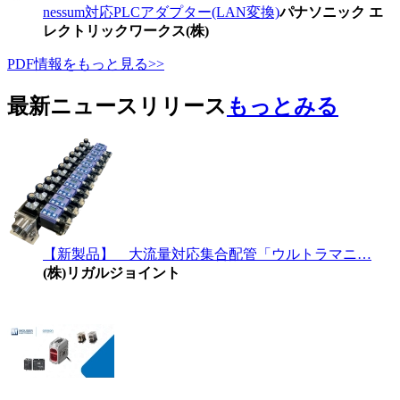
nessum対応PLCアダプター(LAN変換)
パナソニック エ
レクトリックワークス(株)
PDF情報をもっと見る>>
最新ニュースリリース
もっとみる
【新製品】 大流量対応集合配管「ウルトラマニ…
(株)リガルジョイント