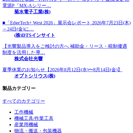
電源P「MX-Aシリー…
菊水電子工業(株)
■「EdgeTech+ West 2026」展示会レポート 2026年7月23日(木)
～24日(金)に…
(株)DTSインサイト
【光響製品導入をご検討の方へ 補助金・リース・税制優遇
制度を活用した導…
株式会社光響
夏季休業のお知らせ【2026年8月12日(水)〜8月14日(金)】
オプトシリウス(株)
製品カテゴリー
すべてのカテゴリー
工作機械
機械工具/作業工具
産業用機械
物流・搬送・包装機器