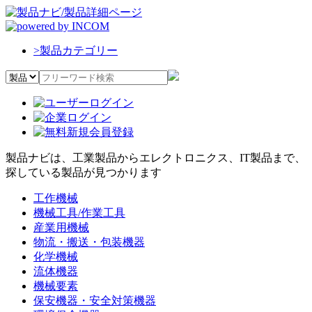
>
製品カテゴリー
製品ナビは、工業製品からエレクトロニクス、IT製品まで、
探している製品が見つかります
工作機械
機械工具/作業工具
産業用機械
物流・搬送・包装機器
化学機械
流体機器
機械要素
保安機器・安全対策機器