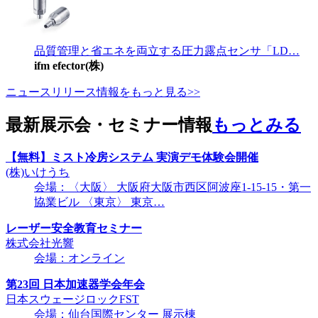
品質管理と省エネを両立する圧力露点センサ「LD…
ifm efector(株)
ニュースリリース情報をもっと見る>>
最新展示会・セミナー情報
もっとみる
【無料】ミスト冷房システム 実演デモ体験会開催
(株)いけうち
会場：〈大阪〉 大阪府大阪市西区阿波座1-15-15・第一
協業ビル 〈東京〉 東京…
レーザー安全教育セミナー
株式会社光響
会場：オンライン
第23回 日本加速器学会年会
日本スウェージロックFST
会場：仙台国際センター 展示棟