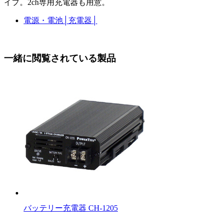
イプ。2ch専用充電器も用意。
電源・電池
│
充電器
│
一緒に閲覧されている製品
バッテリー充電器 CH-1205