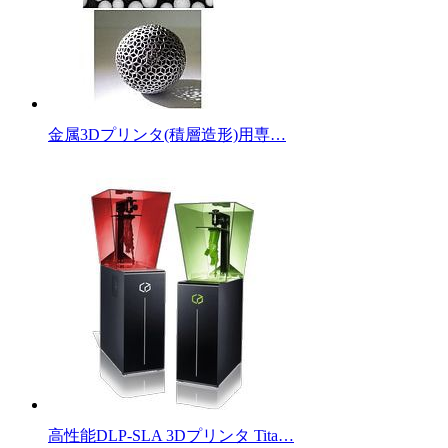
金属3Dプリンタ(積層造形)用専…
高性能DLP-SLA 3Dプリンタ Tita…