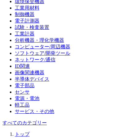
環境保全機器
工業用材料
制御機器
電子計測器
試験・検査装置
工業計器
分析機器・理化学機器
コンピューター/周辺機器
ソフトウェア/開発ツール
ネットワーク/通信
ID関連
画像関連機器
半導体デバイス
電子部品
センサ
電源・電池
軽工品
サービス・その他
すべてのカテゴリー
トップ