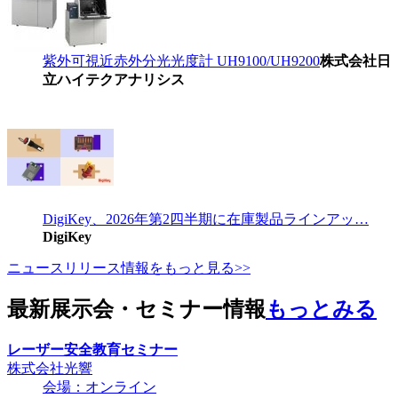
紫外可視近赤外分光光度計 UH9100/UH9200
株式会社日
立ハイテクアナリシス
DigiKey、2026年第2四半期に在庫製品ラインアッ…
DigiKey
ニュースリリース情報をもっと見る>>
最新展示会・セミナー情報
もっとみる
レーザー安全教育セミナー
株式会社光響
会場：オンライン