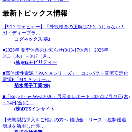
最新トピックス情報
【9/17 ウェビナー】「外観検査の正解はひとつじゃない！
AI・ディープラ…
コグネックス(株)
■2026年 夏季休業のお知らせ(8/13-17休業） 2026年
8/13（木）～8/17（月…
(株)M2モビリティー
■高信頼性電源「PAN-Aシリーズ」、コンパクト直流安定化
電源P「MX-Aシリー…
菊水電子工業(株)
■「EdgeTech+ West 2026」展示会レポート 2026年7月23日(木)
～24日(金)に…
(株)DTSインサイト
【光響製品導入をご検討の方へ 補助金・リース・税制優遇
制度を活用した導…