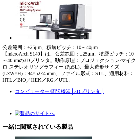
公差範囲：±25μm、積層ピッチ：10～40μm
【microArch S140】は、公差範囲：±25μm、積層ピッチ：10
～40μmの3Dプリンタ。動作原理：プロジェクション·マイク
ロ·ステレオリソグラフィー (PµSL)、最大造形サイズ
(L×W×H)：94×52×45mm、ファイル形式：STL、適用材料：
HTL／BIO／HEK／RG／UTL。
コンピューター/周辺機器
│
3Dプリンタ
│
一緒に閲覧されている製品