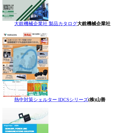
大銳機械企業社 製品カタログ
大銳機械企業社
熱中対策シェルター IDCSシリーズ
(株)山善