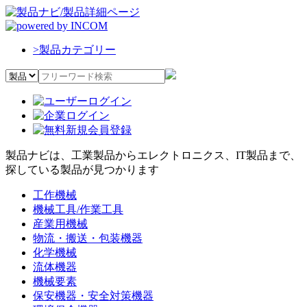
>
製品カテゴリー
製品ナビは、工業製品からエレクトロニクス、IT製品まで、
探している製品が見つかります
工作機械
機械工具/作業工具
産業用機械
物流・搬送・包装機器
化学機械
流体機器
機械要素
保安機器・安全対策機器