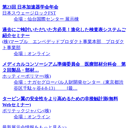
第23回 日本加速器学会年会
日本スウェージロックFST
会場：仙台国際センター 展示棟
過去にご検討いただいた方必見！進化した検査表システムご
紹介セミナー
(株)マーブル エンベデッドプロダクト事業本部 プロダク
ト事業部
会場：オンライン
メディカルコンソーシアム準備委員会 医療部材分科会 第
２回製品・部材…
ホッティーポリマー(株)
会場：ナガセグローバル人財開発センター（東京都渋
谷区千駄ヶ谷4-8-13） [最…
タービン翼の安全性をより高めるための非接触計測(無料
Webセミナー)
ポリテックジャパン(株)
会場：オンライン
最新展示会情報をもっと見る>>