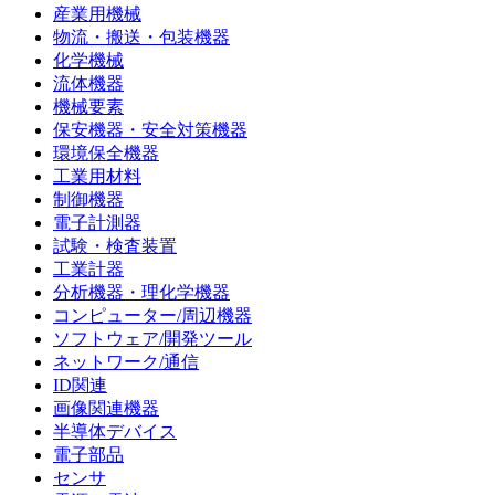
産業用機械
物流・搬送・包装機器
化学機械
流体機器
機械要素
保安機器・安全対策機器
環境保全機器
工業用材料
制御機器
電子計測器
試験・検査装置
工業計器
分析機器・理化学機器
コンピューター/周辺機器
ソフトウェア/開発ツール
ネットワーク/通信
ID関連
画像関連機器
半導体デバイス
電子部品
センサ