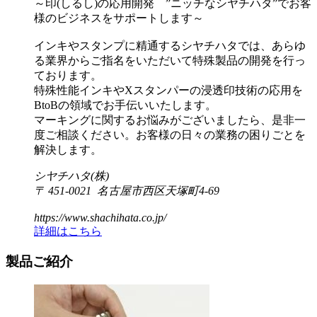
～印(しるし)の応用開発 ”ニッチなシヤチハタ”でお客
様のビジネスをサポートします～
インキやスタンプに精通するシヤチハタでは、あらゆ
る業界からご指名をいただいて特殊製品の開発を行っ
ております。
特殊性能インキやXスタンパーの浸透印技術の応用を
BtoBの領域でお手伝いいたします。
マーキングに関するお悩みがございましたら、是非一
度ご相談ください。お客様の日々の業務の困りごとを
解決します。
シヤチハタ(株)
〒 451-0021 名古屋市西区天塚町4-69
https://www.shachihata.co.jp/
詳細はこちら
製品ご紹介