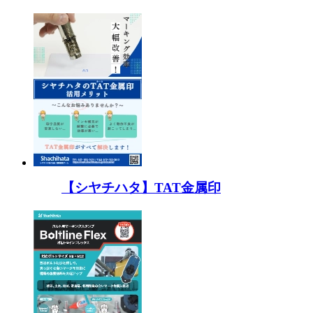
【シヤチハタ】TAT金属印