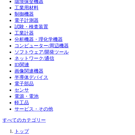
環境保全機器
工業用材料
制御機器
電子計測器
試験・検査装置
工業計器
分析機器・理化学機器
コンピューター/周辺機器
ソフトウェア/開発ツール
ネットワーク/通信
ID関連
画像関連機器
半導体デバイス
電子部品
センサ
電源・電池
軽工品
サービス・その他
すべてのカテゴリー
トップ