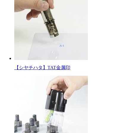
【シヤチハタ】TAT金属印