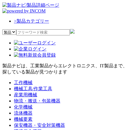
>
製品カテゴリー
製品ナビは、工業製品からエレクトロニクス、IT製品まで、
探している製品が見つかります
工作機械
機械工具/作業工具
産業用機械
物流・搬送・包装機器
化学機械
流体機器
機械要素
保安機器・安全対策機器