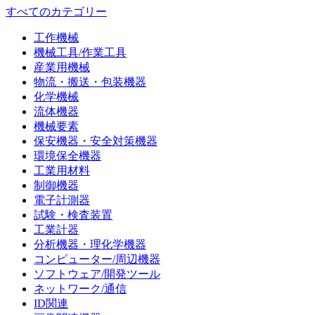
すべてのカテゴリー
工作機械
機械工具/作業工具
産業用機械
物流・搬送・包装機器
化学機械
流体機器
機械要素
保安機器・安全対策機器
環境保全機器
工業用材料
制御機器
電子計測器
試験・検査装置
工業計器
分析機器・理化学機器
コンピューター/周辺機器
ソフトウェア/開発ツール
ネットワーク/通信
ID関連