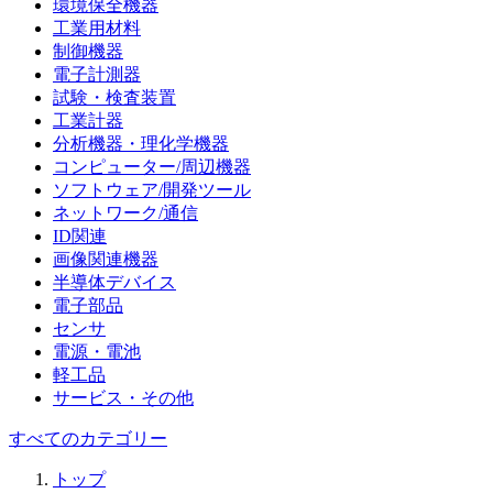
環境保全機器
工業用材料
制御機器
電子計測器
試験・検査装置
工業計器
分析機器・理化学機器
コンピューター/周辺機器
ソフトウェア/開発ツール
ネットワーク/通信
ID関連
画像関連機器
半導体デバイス
電子部品
センサ
電源・電池
軽工品
サービス・その他
すべてのカテゴリー
トップ