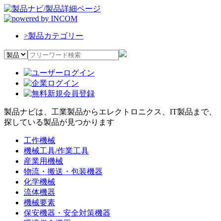
>
製品カテゴリー
製品ナビは、工業製品からエレクトロニクス、IT製品まで、
探している製品が見つかります
工作機械
機械工具/作業工具
産業用機械
物流・搬送・包装機器
化学機械
流体機器
機械要素
保安機器・安全対策機器