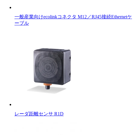
一般産業向けecolinkコネクタ M12／RJ45接続Ethernetケ
ーブル
レーダ距離センサ R1D