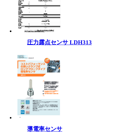
圧力露点センサ LDH313
導電率センサ