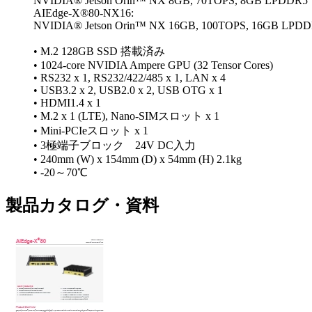
NVIDIA® Jetson Orin™ NX 8GB, 70TOPS, 8GB LPDDR5
AIEdge-X®80-NX16:
NVIDIA® Jetson Orin™ NX 16GB, 100TOPS, 16GB LPD
• M.2 128GB SSD 搭載済み
• 1024-core NVIDIA Ampere GPU (32 Tensor Cores)
• RS232 x 1, RS232/422/485 x 1, LAN x 4
• USB3.2 x 2, USB2.0 x 2, USB OTG x 1
• HDMI1.4 x 1
• M.2 x 1 (LTE), Nano-SIMスロット x 1
• Mini-PCIeスロット x 1
• 3極端子ブロック 24V DC入力
• 240mm (W) x 154mm (D) x 54mm (H) 2.1kg
• -20～70℃
製品カタログ・資料