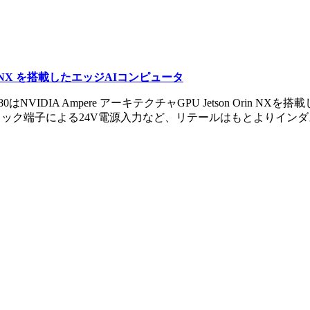
rin™ NX を搭載したエッジAIコンピュータ
X®80はNVIDIA Ampere アーキテクチャGPU Jetson Ori
4 やブロック端子による24V電源入力など、リテールはもとより