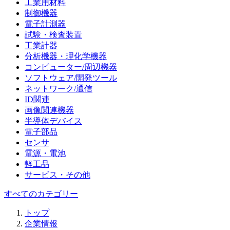
工業用材料
制御機器
電子計測器
試験・検査装置
工業計器
分析機器・理化学機器
コンピューター/周辺機器
ソフトウェア/開発ツール
ネットワーク/通信
ID関連
画像関連機器
半導体デバイス
電子部品
センサ
電源・電池
軽工品
サービス・その他
すべてのカテゴリー
トップ
企業情報