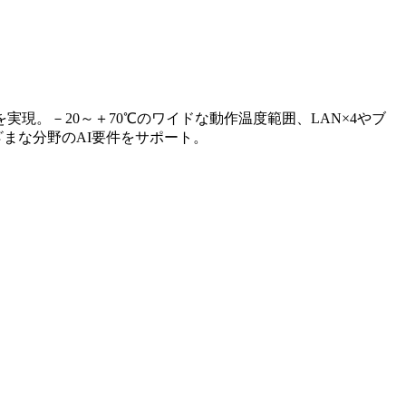
0TOPSを実現。－20～＋70℃のワイドな動作温度範囲、LAN×4やブ
まな分野のAI要件をサポート。