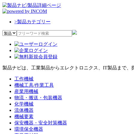
>
製品カテゴリー
製品ナビは、工業製品からエレクトロニクス、IT製品まで、
工作機械
機械工具/作業工具
産業用機械
物流・搬送・包装機器
化学機械
流体機器
機械要素
保安機器・安全対策機器
環境保全機器