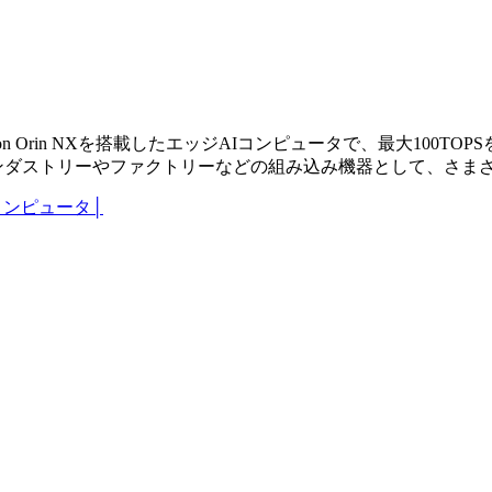
U Jetson Orin NXを搭載したエッジAIコンピュータで、最大10
ンダストリーやファクトリーなどの組み込み機器として、さまざ
コンピュータ
│